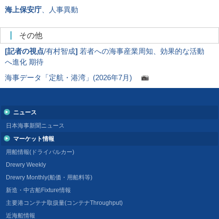
海上保安庁
、人事異動
その他
[
記者の視点
/有村智成
]
若者への海事産業周知、効果的な活動
へ進化 期待
海事データ「定航・港湾」(2026年7月)
ニュース
日本海事新聞ニュース
マーケット情報
用船情報(ドライバルカー)
Drewry Weekly
Drewry Monthly(船価・用船料等)
新造・中古船Fixture情報
主要港コンテナ取扱量(コンテナThroughput)
近海船情報