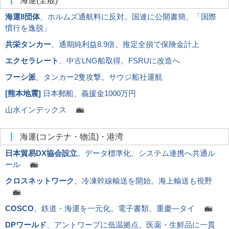
海運(全般)
海運8団体
、ホルムズ通航料に反対。国連に公開書簡、「国際
慣行を逸脱」
共栄タンカー
、通期純利益8.9倍。推定全損で保険金計上
エクセラレート
、中古LNG船取得。FSRUに改造へ
フーシ派
、タンカー2隻攻撃。サウジ船社運航
[
熊本地震
]
日本郵船、義援金1000万円
山水インデックス
海運(コンテナ・物流)・港湾
日本貿易DX協会設立
。データ標準化、システム連携へ共通ル
ール
クロスネットワーク
、冷凍幹線輸送を開始。海上輸送も視野
COSCO
、鉄道・海運を一元化。電子書類、重慶―タイ
DPワールド
、アントワープに低温拠点。医薬・生鮮品に一貫