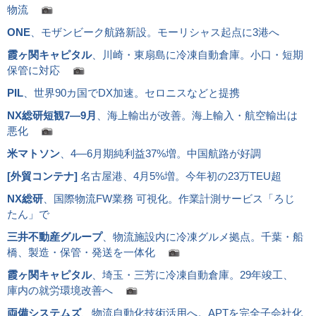
物流
ONE
、モザンビーク航路新設。モーリシャス起点に3港へ
霞ヶ関キャピタル
、川崎・東扇島に冷凍自動倉庫。小口・短期
保管に対応
PIL
、世界90カ国でDX加速。セロニスなどと提携
NX総研短観7―9月
、海上輸出が改善。海上輸入・航空輸出は
悪化
米マトソン
、4―6月期純利益37%増。中国航路が好調
[
外貿コンテナ
]
名古屋港、4月5%増。今年初の23万TEU超
NX総研
、国際物流FW業務 可視化。作業計測サービス「ろじ
たん」で
三井不動産グループ
、物流施設内に冷凍グルメ拠点。千葉・船
橋、製造・保管・発送を一体化
霞ヶ関キャピタル
、埼玉・三芳に冷凍自動倉庫。29年竣工、
庫内の就労環境改善へ
両備システムズ
、物流自動化技術活用へ。APTを完全子会社化