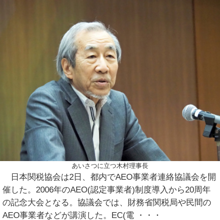
あいさつに立つ木村理事長
日本関税協会は2日、都内でAEO事業者連絡協議会を開
催した。2006年のAEO(認定事業者)制度導入から20周年
の記念大会となる。協議会では、財務省関税局や民間の
AEO事業者などが講演した。EC(電
・・・