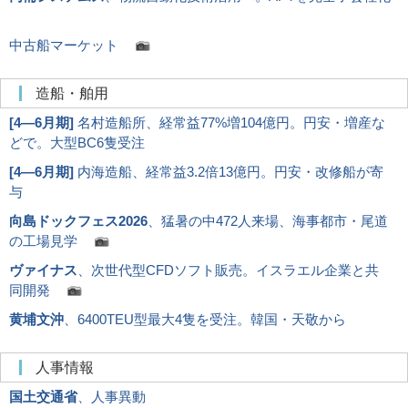
中古船マーケット
造船・舶用
[
4―6月期
]
名村造船所、経常益77%増104億円。円安・増産な
どで。大型BC6隻受注
[
4―6月期
]
内海造船、経常益3.2倍13億円。円安・改修船が寄
与
向島ドックフェス2026
、猛暑の中472人来場、海事都市・尾道
の工場見学
ヴァイナス
、次世代型CFDソフト販売。イスラエル企業と共
同開発
黄埔文沖
、6400TEU型最大4隻を受注。韓国・天敬から
人事情報
国土交通省
、人事異動