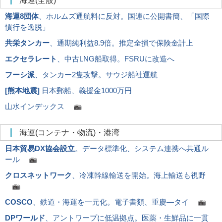
海運(全般)
海運8団体
、ホルムズ通航料に反対。国連に公開書簡、「国際
慣行を逸脱」
共栄タンカー
、通期純利益8.9倍。推定全損で保険金計上
エクセラレート
、中古LNG船取得。FSRUに改造へ
フーシ派
、タンカー2隻攻撃。サウジ船社運航
[
熊本地震
]
日本郵船、義援金1000万円
山水インデックス
海運(コンテナ・物流)・港湾
日本貿易DX協会設立
。データ標準化、システム連携へ共通ル
ール
クロスネットワーク
、冷凍幹線輸送を開始。海上輸送も視野
COSCO
、鉄道・海運を一元化。電子書類、重慶―タイ
DPワールド
、アントワープに低温拠点。医薬・生鮮品に一貫