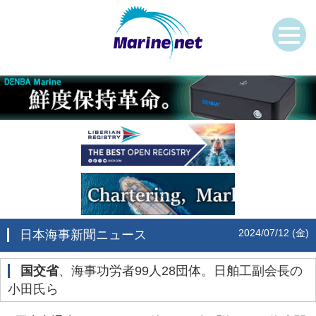
2024/07/12 (金)
日本海事新聞ニュース
国交省
、海事功労者99人28団体。日舶工副会長の
小田氏ら