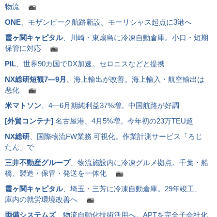
物流
ONE
、モザンビーク航路新設。モーリシャス起点に3港へ
霞ヶ関キャピタル
、川崎・東扇島に冷凍自動倉庫。小口・短期
保管に対応
PIL
、世界90カ国でDX加速。セロニスなどと提携
NX総研短観7―9月
、海上輸出が改善。海上輸入・航空輸出は
悪化
米マトソン
、4―6月期純利益37%増。中国航路が好調
[
外貿コンテナ
]
名古屋港、4月5%増。今年初の23万TEU超
NX総研
、国際物流FW業務 可視化。作業計測サービス「ろじ
たん」で
三井不動産グループ
、物流施設内に冷凍グルメ拠点。千葉・船
橋、製造・保管・発送を一体化
霞ヶ関キャピタル
、埼玉・三芳に冷凍自動倉庫。29年竣工、
庫内の就労環境改善へ
両備システムズ
、物流自動化技術活用へ。APTを完全子会社化