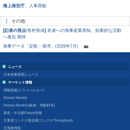
海上保安庁
、人事異動
その他
[
記者の視点
/有村智成
]
若者への海事産業周知、効果的な活動
へ進化 期待
海事データ「定航・港湾」(2026年7月)
ニュース
日本海事新聞ニュース
マーケット情報
用船情報(ドライバルカー)
Drewry Weekly
Drewry Monthly(船価・用船料等)
新造・中古船Fixture情報
主要港コンテナ取扱量(コンテナThroughput)
近海船情報