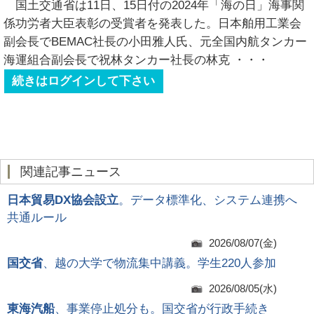
国土交通省は11日、15日付の2024年「海の日」海事関
係功労者大臣表彰の受賞者を発表した。日本舶用工業会
副会長でBEMAC社長の小田雅人氏、元全国内航タンカー
海運組合副会長で祝林タンカー社長の林克
・・・
続きはログインして下さい
関連記事ニュース
日本貿易DX協会設立
。データ標準化、システム連携へ
共通ルール
2026/08/07(金)
国交省
、越の大学で物流集中講義。学生220人参加
2026/08/05(水)
東海汽船
、事業停止処分も。国交省が行政手続き