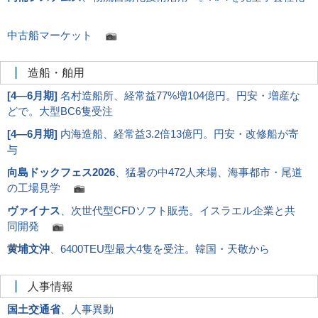
中古船マーケット
造船・舶用
[
4―6月期
]
名村造船所、経常益77%増104億円。円安・増産な
どで。大型BC6隻受注
[
4―6月期
]
内海造船、経常益3.2倍13億円。円安・改修船が寄
与
向島ドックフェス2026
、猛暑の中472人来場、海事都市・尾道
の工場見学
ヴァイナス
、次世代型CFDソフト販売。イスラエル企業と共
同開発
黄埔文沖
、6400TEU型最大4隻を受注。韓国・天敬から
人事情報
国土交通省
、人事異動