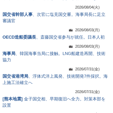
2026/08/04(火)
国交省幹部人事
、次官に塩見国交審。海事局長に足立
審議官
2026/08/03(月)
OECD造船委議長
、斎藤国交省参与が就任。日本人初
2026/08/03(月)
海事局
、韓国海事当局に接触。LNG船建造再開、技術
協力
2026/07/31(金)
国交省港湾局
、浮体式洋上風発、技術開発7件採択。海
上施工法確立へ
2026/07/31(金)
[
熊本地震
]
金子国交相、早期復旧へ全力。対策本部を
設置