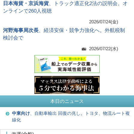
日本海貨・京浜海貨
、トラック適正化2法の説明会。オ
ンラインで260人視聴
2026/07/24(金)
河野海事局次長
、経済安保・競争力強化へ。外航税制
検討会で
2026/07/22(水)
本日のニュース
中東向け
、自動車輸出 回復の兆し。トヨタ、物流ルート複
線化