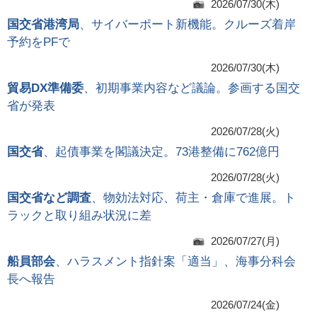
2026/07/30(木)
国交省港湾局
、サイバーポート新機能。クルーズ着岸
予約をPFで
2026/07/30(木)
貿易DX準備委
、初期事業内容など議論。参画する国交
省が発表
2026/07/28(火)
国交省
、起債事業を閣議決定。73港整備に762億円
2026/07/28(火)
国交省など調査
、物効法対応、荷主・倉庫で進展。ト
ラックと取り組み状況に差
2026/07/27(月)
船員部会
、ハラスメント指針案「適当」、海事分科会
長へ報告
2026/07/24(金)