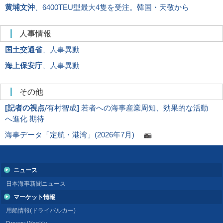
黄埔文沖
、6400TEU型最大4隻を受注。韓国・天敬から
人事情報
国土交通省
、人事異動
海上保安庁
、人事異動
その他
[
記者の視点
/有村智成
]
若者への海事産業周知、効果的な活動
へ進化 期待
海事データ「定航・港湾」(2026年7月)
ニュース
日本海事新聞ニュース
マーケット情報
用船情報(ドライバルカー)