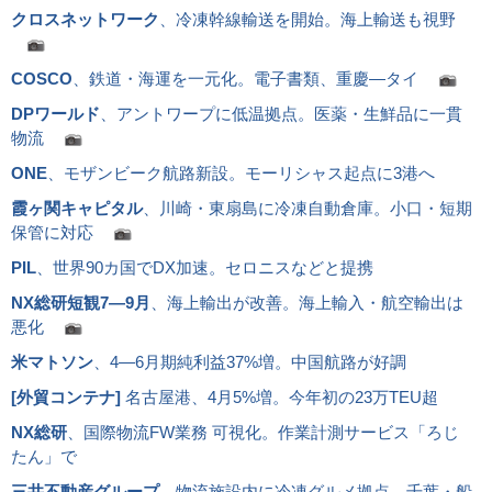
クロスネットワーク
、冷凍幹線輸送を開始。海上輸送も視野
COSCO
、鉄道・海運を一元化。電子書類、重慶―タイ
DPワールド
、アントワープに低温拠点。医薬・生鮮品に一貫
物流
ONE
、モザンビーク航路新設。モーリシャス起点に3港へ
霞ヶ関キャピタル
、川崎・東扇島に冷凍自動倉庫。小口・短期
保管に対応
PIL
、世界90カ国でDX加速。セロニスなどと提携
NX総研短観7―9月
、海上輸出が改善。海上輸入・航空輸出は
悪化
米マトソン
、4―6月期純利益37%増。中国航路が好調
[
外貿コンテナ
]
名古屋港、4月5%増。今年初の23万TEU超
NX総研
、国際物流FW業務 可視化。作業計測サービス「ろじ
たん」で
三井不動産グループ
、物流施設内に冷凍グルメ拠点。千葉・船