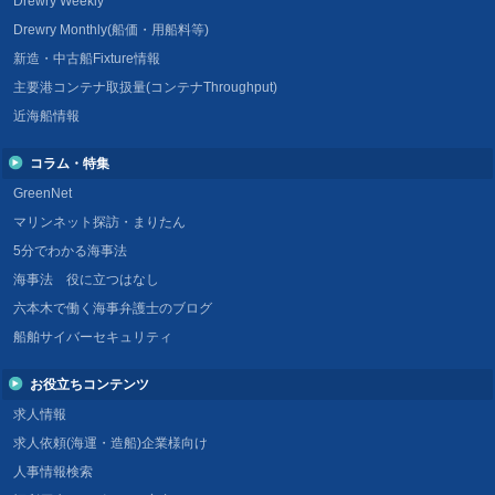
Drewry Weekly
Drewry Monthly(船価・用船料等)
新造・中古船Fixture情報
主要港コンテナ取扱量(コンテナThroughput)
近海船情報
コラム・特集
GreenNet
マリンネット探訪・まりたん
5分でわかる海事法
海事法 役に立つはなし
六本木で働く海事弁護士のブログ
船舶サイバーセキュリティ
お役立ちコンテンツ
求人情報
求人依頼(海運・造船)企業様向け
人事情報検索