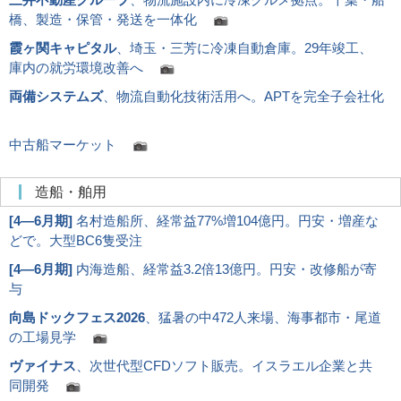
橋、製造・保管・発送を一体化
霞ヶ関キャピタル
、埼玉・三芳に冷凍自動倉庫。29年竣工、
庫内の就労環境改善へ
両備システムズ
、物流自動化技術活用へ。APTを完全子会社化
中古船マーケット
造船・舶用
[
4―6月期
]
名村造船所、経常益77%増104億円。円安・増産な
どで。大型BC6隻受注
[
4―6月期
]
内海造船、経常益3.2倍13億円。円安・改修船が寄
与
向島ドックフェス2026
、猛暑の中472人来場、海事都市・尾道
の工場見学
ヴァイナス
、次世代型CFDソフト販売。イスラエル企業と共
同開発