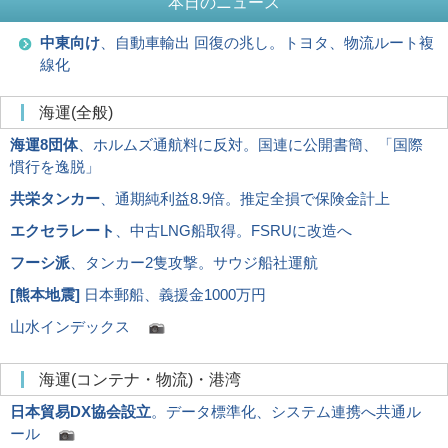
本日のニュース
中東向け
、自動車輸出 回復の兆し。トヨタ、物流ルート複
線化
海運(全般)
海運8団体
、ホルムズ通航料に反対。国連に公開書簡、「国際
慣行を逸脱」
共栄タンカー
、通期純利益8.9倍。推定全損で保険金計上
エクセラレート
、中古LNG船取得。FSRUに改造へ
フーシ派
、タンカー2隻攻撃。サウジ船社運航
[
熊本地震
]
日本郵船、義援金1000万円
山水インデックス
海運(コンテナ・物流)・港湾
日本貿易DX協会設立
。データ標準化、システム連携へ共通ル
ール