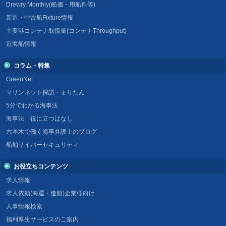
Drewry Monthly(船価・用船料等)
新造・中古船Fixture情報
主要港コンテナ取扱量(コンテナThroughput)
近海船情報
コラム・特集
GreenNet
マリンネット探訪・まりたん
5分でわかる海事法
海事法 役に立つはなし
六本木で働く海事弁護士のブログ
船舶サイバーセキュリティ
お役立ちコンテンツ
求人情報
求人依頼(海運・造船)企業様向け
人事情報検索
福利厚生サービスのご案内