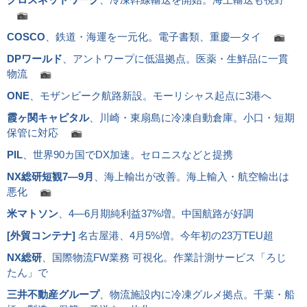
COSCO
、鉄道・海運を一元化。電子書類、重慶―タイ
DPワールド
、アントワープに低温拠点。医薬・生鮮品に一貫
物流
ONE
、モザンビーク航路新設。モーリシャス起点に3港へ
霞ヶ関キャピタル
、川崎・東扇島に冷凍自動倉庫。小口・短期
保管に対応
PIL
、世界90カ国でDX加速。セロニスなどと提携
NX総研短観7―9月
、海上輸出が改善。海上輸入・航空輸出は
悪化
米マトソン
、4―6月期純利益37%増。中国航路が好調
[
外貿コンテナ
]
名古屋港、4月5%増。今年初の23万TEU超
NX総研
、国際物流FW業務 可視化。作業計測サービス「ろじ
たん」で
三井不動産グループ
、物流施設内に冷凍グルメ拠点。千葉・船