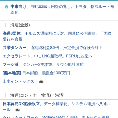
中東向け
、自動車輸出 回復の兆し。トヨタ、物流ルート複
線化
海運(全般)
海運8団体
、ホルムズ通航料に反対。国連に公開書簡、「国際
慣行を逸脱」
共栄タンカー
、通期純利益8.9倍。推定全損で保険金計上
エクセラレート
、中古LNG船取得。FSRUに改造へ
フーシ派
、タンカー2隻攻撃。サウジ船社運航
[
熊本地震
]
日本郵船、義援金1000万円
山水インデックス
海運(コンテナ・物流)・港湾
日本貿易DX協会設立
。データ標準化、システム連携へ共通ル
ール
クロスネットワーク
、冷凍幹線輸送を開始。海上輸送も視野