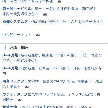
橋、製造・保管・発送を一体化
霞ヶ関キャピタル
、埼玉・三芳に冷凍自動倉庫。29年竣工、
庫内の就労環境改善へ
両備システムズ
、物流自動化技術活用へ。APTを完全子会社化
中古船マーケット
造船・舶用
[
4―6月期
]
名村造船所、経常益77%増104億円。円安・増産な
どで。大型BC6隻受注
[
4―6月期
]
内海造船、経常益3.2倍13億円。円安・改修船が寄
与
向島ドックフェス2026
、猛暑の中472人来場、海事都市・尾道
の工場見学
ヴァイナス
、次世代型CFDソフト販売。イスラエル企業と共
同開発
黄埔文沖
、6400TEU型最大4隻を受注。韓国・天敬から