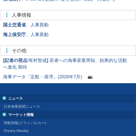
人事情報
国土交通省
、人事異動
海上保安庁
、人事異動
その他
[
記者の視点
/有村智成
]
若者への海事産業周知、効果的な活動
へ進化 期待
海事データ「定航・港湾」(2026年7月)
ニュース
日本海事新聞ニュース
マーケット情報
用船情報(ドライバルカー)
Drewry Weekly