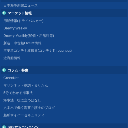
日本海事新聞ニュース
マーケット情報
用船情報(ドライバルカー)
Drewry Weekly
Drewry Monthly(船価・用船料等)
新造・中古船Fixture情報
主要港コンテナ取扱量(コンテナThroughput)
近海船情報
コラム・特集
GreenNet
マリンネット探訪・まりたん
5分でわかる海事法
海事法 役に立つはなし
六本木で働く海事弁護士のブログ
船舶サイバーセキュリティ
お役立ちコンテンツ