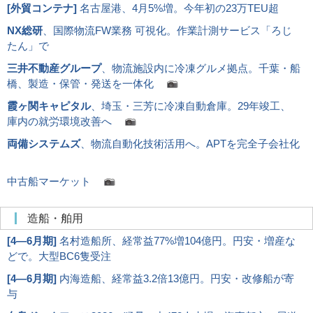
[
外貿コンテナ
]
名古屋港、4月5%増。今年初の23万TEU超
NX総研
、国際物流FW業務 可視化。作業計測サービス「ろじ
たん」で
三井不動産グループ
、物流施設内に冷凍グルメ拠点。千葉・船
橋、製造・保管・発送を一体化
霞ヶ関キャピタル
、埼玉・三芳に冷凍自動倉庫。29年竣工、
庫内の就労環境改善へ
両備システムズ
、物流自動化技術活用へ。APTを完全子会社化
中古船マーケット
造船・舶用
[
4―6月期
]
名村造船所、経常益77%増104億円。円安・増産な
どで。大型BC6隻受注
[
4―6月期
]
内海造船、経常益3.2倍13億円。円安・改修船が寄
与