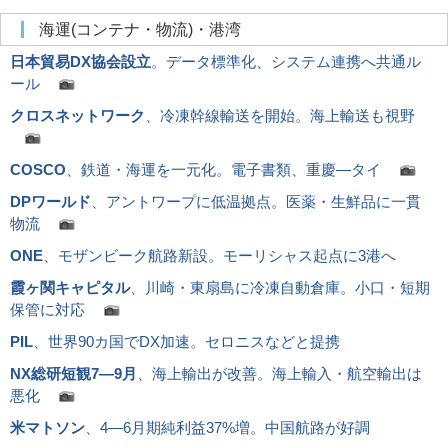
海運(コンテナ・物流)・港湾
日本貿易DX協会設立
。データ標準化、システム連携へ共通ル
ール
クロスネットワーク
、冷凍幹線輸送を開始。海上輸送も視野
COSCO
、鉄道・海運を一元化。電子書類、重慶―タイ
DPワールド
、アントワープに低温拠点。医薬・生鮮品に一貫
物流
ONE
、モザンビーク航路新設。モーリシャス起点に3港へ
霞ヶ関キャピタル
、川崎・東扇島に冷凍自動倉庫。小口・短期
保管に対応
PIL
、世界90カ国でDX加速。セロニスなどと提携
NX総研短観7―9月
、海上輸出が改善。海上輸入・航空輸出は
悪化
米マトソン
、4―6月期純利益37%増。中国航路が好調