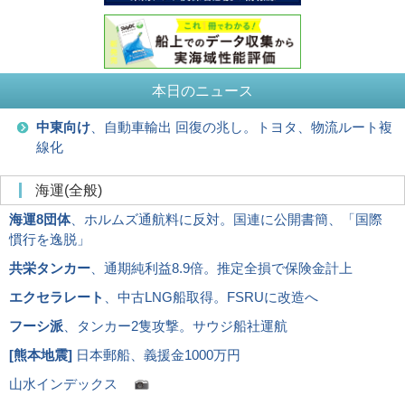
本日のニュース
中東向け
、自動車輸出 回復の兆し。トヨタ、物流ルート複
線化
海運(全般)
海運8団体
、ホルムズ通航料に反対。国連に公開書簡、「国際
慣行を逸脱」
共栄タンカー
、通期純利益8.9倍。推定全損で保険金計上
エクセラレート
、中古LNG船取得。FSRUに改造へ
フーシ派
、タンカー2隻攻撃。サウジ船社運航
[
熊本地震
]
日本郵船、義援金1000万円
山水インデックス