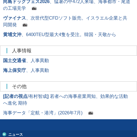
向島ドックフェス2026
、猛暑の中472人来場、海事都市・尾道
の工場見学
ヴァイナス
、次世代型CFDソフト販売。イスラエル企業と共
同開発
黄埔文沖
、6400TEU型最大4隻を受注。韓国・天敬から
人事情報
国土交通省
、人事異動
海上保安庁
、人事異動
その他
[
記者の視点
/有村智成
]
若者への海事産業周知、効果的な活動
へ進化 期待
海事データ「定航・港湾」(2026年7月)
ニュース