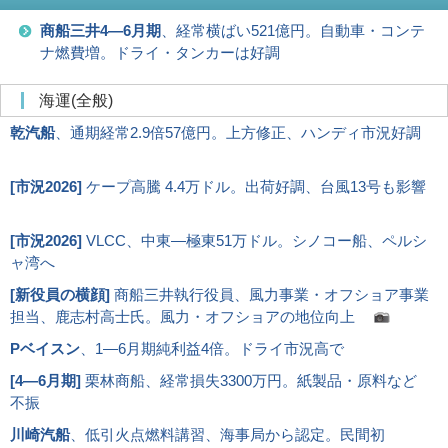
商船三井4―6月期
、経常横ばい521億円。自動車・コンテ
ナ燃費増。ドライ・タンカーは好調
海運(全般)
乾汽船
、通期経常2.9倍57億円。上方修正、ハンディ市況好調
[
市況2026
]
ケープ高騰 4.4万ドル。出荷好調、台風13号も影響
[
市況2026
]
VLCC、中東―極東51万ドル。シノコー船、ペルシ
ャ湾へ
[
新役員の横顔
]
商船三井執行役員、風力事業・オフショア事業
担当、鹿志村高士氏。風力・オフショアの地位向上
Pベイスン
、1―6月期純利益4倍。ドライ市況高で
[
4―6月期
]
栗林商船、経常損失3300万円。紙製品・原料など
不振
川崎汽船
、低引火点燃料講習、海事局から認定。民間初