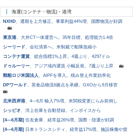
海運(コンテナ・物流)・港湾
NXHD
、通期を上方修正。事業利益44%増、国際物流が好調
東京港
、大井CT一体運営へ。35年目標、処理能力1.4倍
シーリード
、会社清算へ。米制裁で船隊急縮小
コンテナ運賃
、総合指標1%上昇。4週ぶり、4297ドル
ドゥルーリー
、アジア域内運賃 小幅反発。7週ぶり上昇
郵船ロジ米国法人
、AIPFを導入。積み替え作業効率化
DPワールド
、英食品物流6拠点を承継。GXOから9月移管
北米西岸港
、4―6月 輸入7%増。米関税変更にらみ前倒し
シッピオ
、洋上在庫を自動登録。インボイスから
[
4―6月期
]
住友倉庫、経常益26%増。国際・陸運が好調
[
4―6月期
]
日本トランスシティ、経常益17%増。施設稼働や貨