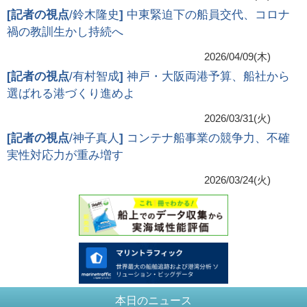
[
記者の視点
/鈴木隆史
]
中東緊迫下の船員交代、コロナ
禍の教訓生かし持続へ
2026/04/09(木)
[
記者の視点
/有村智成
]
神戸・大阪両港予算、船社から
選ばれる港づくり進めよ
2026/03/31(火)
[
記者の視点
/神子真人
]
コンテナ船事業の競争力、不確
実性対応力が重み増す
2026/03/24(火)
本日のニュース