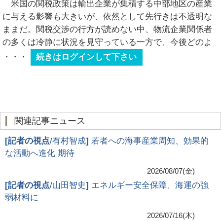
米国の関税政策は輸出企業が集積する中部地区の産業
に与える影響も大きいが、依然として先行きは不透明な
ままだ。関税交渉の行方が読めない中、物流企業関係者
の多くは冷静に状況を見守っている一方で、今後どのよ
・・・
続きはログインして下さい
関連記事ニュース
[
記者の視点
/有村智成
]
若者への海事産業周知、効果的
な活動へ進化 期待
2026/08/07(金)
[
記者の視点
/山田智史
]
エネルギー安全保障、海運の強
弱材料に
2026/07/16(木)