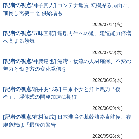
[
記者の視点
/神子真人
]
コンテナ運賃 転機探る局面に、
前倒し需要一巡 供給増も
2026/07/14(火)
[
記者の視点
/五味宜範
]
造船再生への道、建造能力倍増
へ高まる熱気
2026/07/09(木)
[
記者の視点
/神農達也
]
港湾・物流の人材確保、不変の
魅力と働き方の変化発信を
2026/06/25(木)
[
記者の視点
/柏井あづみ
]
中東不安と洋上風力「復
権」、浮体式の開発加速に期待
2026/06/09(火)
[
記者の視点
/有村智成
]
日本港湾の基幹航路直航便、存
廃危機は「最後の警告」
2026/05/26(火)