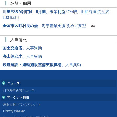
造船・舶用
川重ES&M部門4―6月期
、事業利益24%増。船舶海洋 受注残
1904億円
全国市区町村長の会
、海事産業支援 改めて要望
人事情報
国土交通省
、人事異動
海上保安庁
、人事異動
鉄道建設・運輸施設整備支援機構
、人事異動
ニュース
日本海事新聞ニュース
マーケット情報
用船情報(ドライバルカー)
Drewry Weekly