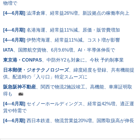
物増で
[
4―6月期
]
澁澤倉庫、経常益26%増。新設拠点の稼働率向上
[
4―6月期
]
名港海運、経常益11%減。原価・販管費増加
[
4―6月期
]
伊勢湾海運、経常益11%減。コスト増が影響
IATA
、国際航空貨物、6月9.6%増。AI・半導体伸長で
東京港・CONPAS
、中防外Y2も対象に。今秋 予約制事業
日本郵便・ジオテクノロジーズ
、緯度経度を登録、共有機能提
供。配送時の「入り口」特定スムーズに
阪急阪神不動産
、関西で物流2施設竣工。高機能、車庫証明取
得も
[
4―6月期
]
セイノーホールディングス、経常益42%増。適正運
賃や特需で
[
4―6月期
]
西日本鉄道、物流営業益20%増。国際取扱高が伸長