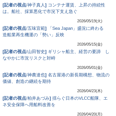
[
記者の視点
/神子真人
]
コンテナ運賃、上昇の持続性
は。船社、採算悪化で市況下支え急ぐ
2026/05/19(火)
[
記者の視点
/五味宜範
]
「Sea Japan」盛況に終わる
造船業再生機運の「勢い」反映
2026/05/15(金)
[
記者の視点
/山田智史
]
ギリシャ船主、経営の要諦 し
なやかに市況リスクと対峙
2026/05/01(金)
[
記者の視点
/神農達也
]
名古屋港の新長期構想、物流の
価値、創造の継続を期待
2026/04/23(木)
[
記者の視点
/柏井あづみ
]
揺らぐ日本のVLCC船隊、エ
ネ安全保障へ用船料改善を
2026/04/20(月)