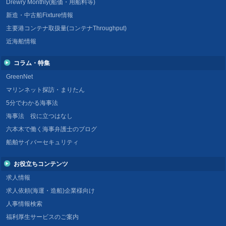
Drewry Monthly(船価・用船料等)
新造・中古船Fixture情報
主要港コンテナ取扱量(コンテナThroughput)
近海船情報
コラム・特集
GreenNet
マリンネット探訪・まりたん
5分でわかる海事法
海事法 役に立つはなし
六本木で働く海事弁護士のブログ
船舶サイバーセキュリティ
お役立ちコンテンツ
求人情報
求人依頼(海運・造船)企業様向け
人事情報検索
福利厚生サービスのご案内