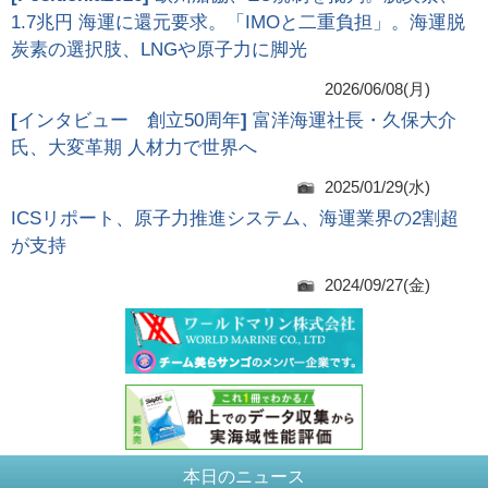
1.7兆円 海運に還元要求。「IMOと二重負担」。海運脱
炭素の選択肢、LNGや原子力に脚光
2026/06/08(月)
[
インタビュー 創立50周年
]
富洋海運社長・久保大介
氏、大変革期 人材力で世界へ
2025/01/29(水)
ICSリポート、原子力推進システム、海運業界の2割超
が支持
2024/09/27(金)
本日のニュース