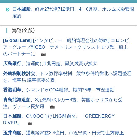
日本郵船
、経常27%増712億円。4―6月期、ホルムズ影響限
定的
海運(全般)
[
Global Lens
]
[
インタビュー 船舶管理会社の戦略
]
コロンビ
ア・グループ副CEO デメトリス・クリソストモウ氏、船主
のパートナーに
広島銀行
、海運向け1兆円超。融資残高が拡大
外航税制検討会
、トン数標準税制、競争条件均衡化へ課題整理
を。海事局 議事概要公表
香港明華
、シマンドゥCOA獲得。期間25年・市況連動
青島北海造船
、3元燃料バルカー4隻、韓国ポラリスから受
注。ヴァーレ長契用
日本郵船
、CNOOC向けLNG船命名。「GREENERGY
RIVER」
玉井商船
、通期経常益8.4億円。市況堅調・円安で上方修正