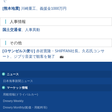
で
[
熊本地震
]
川崎重工、義援金1000万円
人事情報
国土交通省
、人事異動
その他
[
ロサンゼルス便り
]
赤岩寛隆・SHIPFAN社長。久石氏コンサ
ート、ジブリ音楽で観客を魅了
ニュース
日本海事新聞ニュース
マーケット情報
用船情報(ドライバルカー)
Drewry Weekly
Drewry Monthly(船価・用船料等)