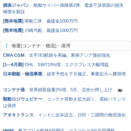
損保ジャパン
、船舶サイバー保険第2弾、電波干渉原因の損失
補償を新設
[
熊本地震
]
商船三井、義援金1000万円
[
熊本地震
]
川崎汽船、義援金1000万円
海運(コンテナ・物流)・港湾
CMA CGM
、太平洋3航路を再編。東南アジア接続強化
[
1―6月期
]
DHL、EBIT19%増。エクスプレス大幅増益
日本郵船・物流事業
、経常予想を下方修正。事業拡大へ費用増
コンテナ港
、世界総取扱量2%増。5月、北米が押し上げ
郵船ロジウェビナー
、コンテナ荷動き拡大続く。需給バランス
は保持
アオキトランス
、インドに合弁設立。日印・三国間の物流強化
HMM
、東アフリカ航路9月開設。コスコなど4社共同運航