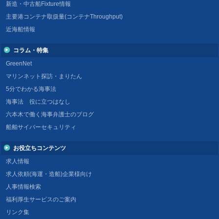
新造・中古船Fixture情報
主要港コンテナ取扱量(コンテナThroughput)
近海船情報
コラム・特集
GreenNet
マリンネット探訪・まりたん
5分でわかる海事法
海事法 役に立つはなし
六本木で働く海事弁護士のブログ
船舶サイバーセキュリティ
お役立ちコンテンツ
求人情報
求人依頼(海運・造船)企業様向け
人事情報検索
福利厚生サービスのご案内
リンク集