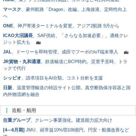
マースク
、豪州航路「Dragon」改編。上海抜港、定時性向上
へ
ONE
、神戸寄港ターミナルを変更。アジア2航路 9月から
ICAO大沼議長
、SAF供給、「さらなる加速必要」。適格クレ
ジット拡大も
JAL
、ドーリーを即時管理。成田でフーポのIoT端末導入
JR貨物・丸和通運
、鉄道輸送にBCP特約。災害予見時、トラ
ックで代行
シッピオ
、請求項目をAI分類。コスト分析を支援
日新
、温度管理輸送の特設サイト公開。真空断熱保冷容器と国
内外物流網を融合
造船・舶用
住重グループ
、クレーン事業強化。建造能力拡大向け
[
4―6月期
]
JMU、経常益10%増108億円。円安・船価改善など