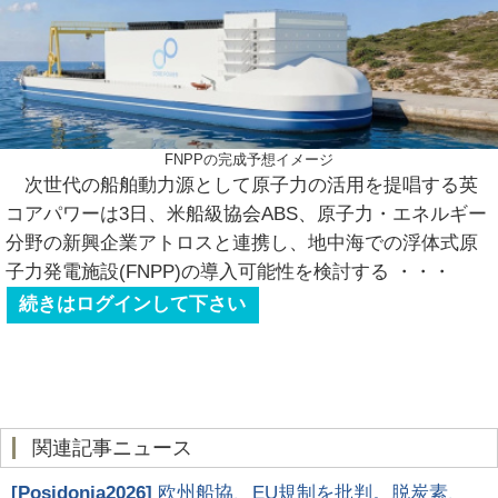
FNPPの完成予想イメージ
次世代の船舶動力源として原子力の活用を提唱する英
コアパワーは3日、米船級協会ABS、原子力・エネルギー
分野の新興企業アトロスと連携し、地中海での浮体式原
子力発電施設(FNPP)の導入可能性を検討する
・・・
続きはログインして下さい
関連記事ニュース
[
Posidonia2026
]
欧州船協、EU規制を批判。脱炭素、