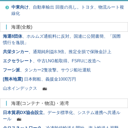
中東向け
、自動車輸出 回復の兆し。トヨタ、物流ルート複
線化
海運(全般)
海運8団体
、ホルムズ通航料に反対。国連に公開書簡、「国際
慣行を逸脱」
共栄タンカー
、通期純利益8.9倍。推定全損で保険金計上
エクセラレート
、中古LNG船取得。FSRUに改造へ
フーシ派
、タンカー2隻攻撃。サウジ船社運航
[
熊本地震
]
日本郵船、義援金1000万円
山水インデックス
海運(コンテナ・物流)・港湾
日本貿易DX協会設立
。データ標準化、システム連携へ共通ル
ール
クロスネットワーク
、冷凍幹線輸送を開始。海上輸送も視野