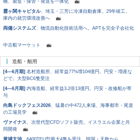
橋、製造・保管・発送を一体化
霞ヶ関キャピタル
、埼玉・三芳に冷凍自動倉庫。29年竣工、
庫内の就労環境改善へ
両備システムズ
、物流自動化技術活用へ。APTを完全子会社化
中古船マーケット
造船・舶用
[
4―6月期
]
名村造船所、経常益77%増104億円。円安・増産な
どで。大型BC6隻受注
[
4―6月期
]
内海造船、経常益3.2倍13億円。円安・改修船が寄
与
向島ドックフェス2026
、猛暑の中472人来場、海事都市・尾道
の工場見学
ヴァイナス
、次世代型CFDソフト販売。イスラエル企業と共
同開発
黄埔文沖
、6400TEU型最大4隻を受注。韓国・天敬から