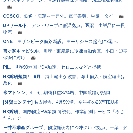
COSCO
、鉄道・海運を一元化。電子書類、重慶―タイ
DPワールド
、アントワープに低温拠点。医薬・生鮮品に一貫
物流
ONE
、モザンビーク航路新設。モーリシャス起点に3港へ
霞ヶ関キャピタル
、川崎・東扇島に冷凍自動倉庫。小口・短期
保管に対応
PIL
、世界90カ国でDX加速。セロニスなどと提携
NX総研短観7―9月
、海上輸出が改善。海上輸入・航空輸出は
悪化
米マトソン
、4―6月期純利益37%増。中国航路が好調
[
外貿コンテナ
]
名古屋港、4月5%増。今年初の23万TEU超
NX総研
、国際物流FW業務 可視化。作業計測サービス「ろじ
たん」で
三井不動産グループ
、物流施設内に冷凍グルメ拠点。千葉・船