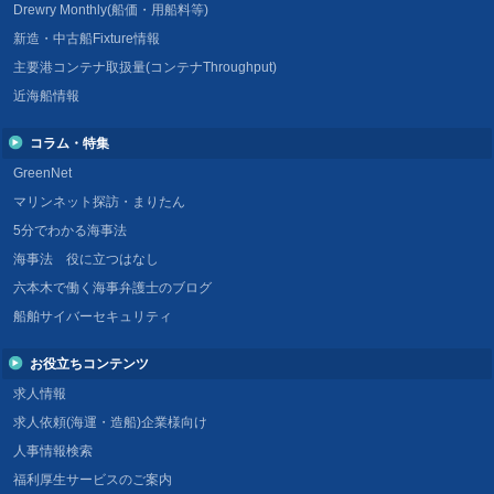
Drewry Monthly(船価・用船料等)
新造・中古船Fixture情報
主要港コンテナ取扱量(コンテナThroughput)
近海船情報
コラム・特集
GreenNet
マリンネット探訪・まりたん
5分でわかる海事法
海事法 役に立つはなし
六本木で働く海事弁護士のブログ
船舶サイバーセキュリティ
お役立ちコンテンツ
求人情報
求人依頼(海運・造船)企業様向け
人事情報検索
福利厚生サービスのご案内