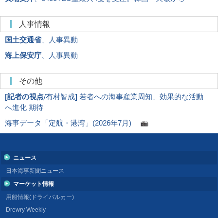
人事情報
国土交通省
、人事異動
海上保安庁
、人事異動
その他
[
記者の視点
/有村智成
]
若者への海事産業周知、効果的な活動
へ進化 期待
海事データ「定航・港湾」(2026年7月)
ニュース
日本海事新聞ニュース
マーケット情報
用船情報(ドライバルカー)
Drewry Weekly