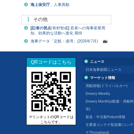
海上保安庁
、人事異動
その他
[
記者の視点
/有村智成
]
若者への海事産業周
知、効果的な活動へ進化 期待
海事データ「定航・港湾」(2026年7月)
QRコードはこちら
ニュース
日本海事新聞ニュース
マーケット情報
用船情報(ドライバルカー)
Drewry Weekly
Drewry Monthly(船価・用船料
等)
マリンネットのQRコードは
新造・中古船Fixture情報
こちらです。
主要港コンテナ取扱量(コンテ
ナThroughput)