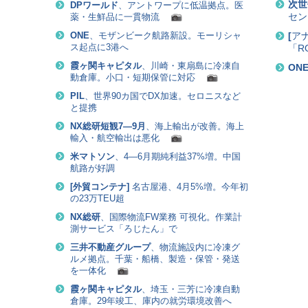
次世
DPワールド
、アントワープに低温拠点。医
セン
薬・生鮮品に一貫物流
[
ア
ONE
、モザンビーク航路新設。モーリシャ
ス起点に3港へ
「R
霞ヶ関キャピタル
、川崎・東扇島に冷凍自
ON
動倉庫。小口・短期保管に対応
PIL
、世界90カ国でDX加速。セロニスなど
と提携
NX総研短観7―9月
、海上輸出が改善。海上
輸入・航空輸出は悪化
米マトソン
、4―6月期純利益37%増。中国
航路が好調
[
外貿コンテナ
]
名古屋港、4月5%増。今年初
の23万TEU超
NX総研
、国際物流FW業務 可視化。作業計
測サービス「ろじたん」で
三井不動産グループ
、物流施設内に冷凍グ
ルメ拠点。千葉・船橋、製造・保管・発送
を一体化
霞ヶ関キャピタル
、埼玉・三芳に冷凍自動
倉庫。29年竣工、庫内の就労環境改善へ