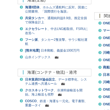
海運(全般)
海運8団体
、ホルムズ通航料に反対。国連に
公開書簡、「国際慣行を逸脱」
共栄タンカー
、通期純利益8.9倍。推定全損
で保険金計上
ON
エクセラレート
、中古LNG船取得。FSRUに
マー
改造へ
ON
フーシ派
、タンカー2隻攻撃。サウジ船社運
航
ON
[
熊本地震
]
日本郵船、義援金1000万円
川崎
山水インデックス
ON
商船
海運(コンテナ・物流)・港湾
日本
日本貿易DX協会設立
。データ標準化、シス
川崎
テム連携へ共通ルール
ON
クロスネットワーク
、冷凍幹線輸送を開
始。海上輸送も視野
ON
COSCO
、鉄道・海運を一元化。電子書類、
ON
重慶―タイ