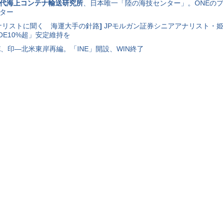
代海上コンテナ輸送研究所
、日本唯一「陸の海技センター」。ONEの
ター
ナリストに聞く 海運大手の針路
]
JPモルガン証券シニアアナリスト・
OE10%超」安定維持を
E
、印―北米東岸再編。「INE」開設、WIN終了