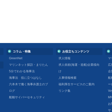
コラム・特集
お役立ちコンテンツ
GreenNet
求人情報
マ
マリンネット探訪・まりたん
求人依頼(海運・造船)企業様向
広
5分でわかる海事法
け
企
海事法 役に立つはなし
人事情報検索
船
六本木で働く海事弁護士のブ
福利厚生サービスのご案内
ー
ログ
リンク集
Vo
船舶サイバーセキュリティ
MN
お
サ