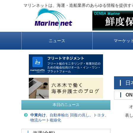
マリンネットは、海運・造船業界のあらゆる情報を提供す
ニュース
マーケッ
O
本日のニュース
オー
表
中東向け
、自動車輸出 回復の兆し。トヨタ、
物流ルート複線化