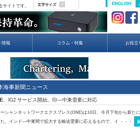
ENGLISH
大
文字サイズ
るサイトです。
ト情報
コラム・特集
お役立
日本海事新聞ニュース
NE
、IG2 サービス開始。印―中東需要に対応
シャンネットワークエクスプレス(ONE)は10日、今月下旬から新たに「IG2(I
した。インド―中東間で拡大する輸送需要に応えるもので、イ
・・・