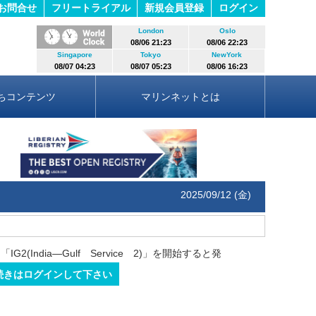
お問合せ
フリートライアル
新規会員登録
ログイン
London
Oslo
08/06 21:23
08/06 22:23
Singapore
Tokyo
NewYork
08/07 04:23
08/07 05:23
08/06 16:23
ちコンテンツ
マリンネットとは
2025/09/12 (金)
ndia―Gulf Service 2)」を開始すると発
続きはログインして下さい