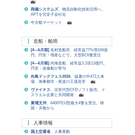
両備システムズ
、物流自動化技術活用へ。
APTを完全子会社化
中古船マーケット
造船・舶用
[
4―6月期
]
名村造船所、経常益77%増104億
円。円安・増産などで。大型BC6隻受注
[
4―6月期
]
内海造船、経常益3.2倍13億円。
円安・改修船が寄与
向島ドックフェス2026
、猛暑の中472人来
場、海事都市・尾道の工場見学
ヴァイナス
、次世代型CFDソフト販売。イ
スラエル企業と共同開発
黄埔文沖
、6400TEU型最大4隻を受注。韓
国・天敬から
人事情報
国土交通省
、人事異動