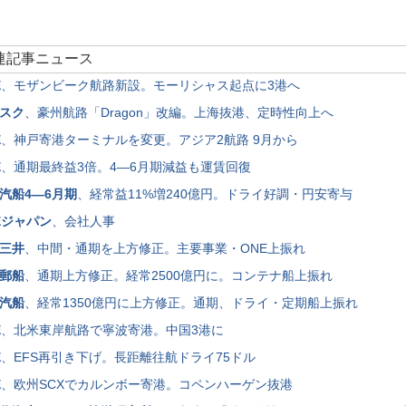
関連記事ニュース
E
、モザンビーク航路新設。モーリシャス起点に3港へ
スク
、豪州航路「Dragon」改編。上海抜港、定時性向上へ
E
、神戸寄港ターミナルを変更。アジア2航路 9月から
E
、通期最終益3倍。4―6月期減益も運賃回復
汽船4―6月期
、経常益11%増240億円。ドライ好調・円安寄与
Eジャパン
、会社人事
三井
、中間・通期を上方修正。主要事業・ONE上振れ
郵船
、通期上方修正。経常2500億円に。コンテナ船上振れ
汽船
、経常1350億円に上方修正。通期、ドライ・定期船上振れ
E
、北米東岸航路で寧波寄港。中国3港に
E
、EFS再引き下げ。長距離往航ドライ75ドル
E
、欧州SCXでカルンボー寄港。コペンハーゲン抜港