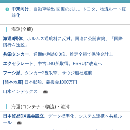
中東向け
、自動車輸出 回復の兆し。トヨタ、物流ルート複
線化
海運(全般)
海運8団体
、ホルムズ通航料に反対。国連に公開書簡、「国際
慣行を逸脱」
共栄タンカー
、通期純利益8.9倍。推定全損で保険金計上
エクセラレート
、中古LNG船取得。FSRUに改造へ
フーシ派
、タンカー2隻攻撃。サウジ船社運航
[
熊本地震
]
日本郵船、義援金1000万円
山水インデックス
海運(コンテナ・物流)・港湾
日本貿易DX協会設立
。データ標準化、システム連携へ共通ル
ール