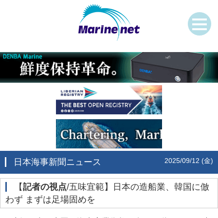
2025/09/12 (金)
日本海事新聞ニュース
‌【
記者の視点
/五味宜範】日本の造船業、韓国に倣
わず まずは足場固めを