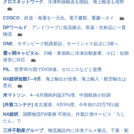
クロスネットワーク
、冷凍幹線輸送を開始。海上輸送も視野
COSCO
、鉄道・海運を一元化。電子書類、重慶―タイ
DPワールド
、アントワープに低温拠点。医薬・生鮮品に一貫
物流
ONE
、モザンビーク航路新設。モーリシャス起点に3港へ
霞ヶ関キャピタル
、川崎・東扇島に冷凍自動倉庫。小口・短期
保管に対応
PIL
、世界90カ国でDX加速。セロニスなどと提携
NX総研短観7―9月
、海上輸出が改善。海上輸入・航空輸出は
悪化
米マトソン
、4―6月期純利益37%増。中国航路が好調
[
外貿コンテナ
]
名古屋港、4月5%増。今年初の23万TEU超
NX総研
、国際物流FW業務 可視化。作業計測サービス「ろじ
たん」で
三井不動産グループ
、物流施設内に冷凍グルメ拠点。千葉・船