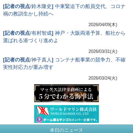
[
記者の視点
/鈴木隆史
]
中東緊迫下の船員交代、コロナ
禍の教訓生かし持続へ
2026/04/09(木)
[
記者の視点
/有村智成
]
神戸・大阪両港予算、船社から
選ばれる港づくり進めよ
2026/03/31(火)
[
記者の視点
/神子真人
]
コンテナ船事業の競争力、不確
実性対応力が重み増す
2026/03/24(火)
本日のニュース