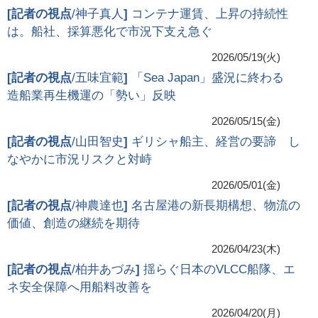
[
記者の視点
/神子真人
]
コンテナ運賃、上昇の持続性
は。船社、採算悪化で市況下支え急ぐ
2026/05/19(火)
[
記者の視点
/五味宜範
]
「Sea Japan」盛況に終わる
造船業再生機運の「勢い」反映
2026/05/15(金)
[
記者の視点
/山田智史
]
ギリシャ船主、経営の要諦 し
なやかに市況リスクと対峙
2026/05/01(金)
[
記者の視点
/神農達也
]
名古屋港の新長期構想、物流の
価値、創造の継続を期待
2026/04/23(木)
[
記者の視点
/柏井あづみ
]
揺らぐ日本のVLCC船隊、エ
ネ安全保障へ用船料改善を
2026/04/20(月)