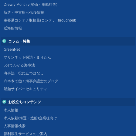
Drewry Monthly(船価・用船料等)
新造・中古船Fixture情報
主要港コンテナ取扱量(コンテナThroughput)
近海船情報
コラム・特集
GreenNet
マリンネット探訪・まりたん
5分でわかる海事法
海事法 役に立つはなし
六本木で働く海事弁護士のブログ
船舶サイバーセキュリティ
お役立ちコンテンツ
求人情報
求人依頼(海運・造船)企業様向け
人事情報検索
福利厚生サービスのご案内