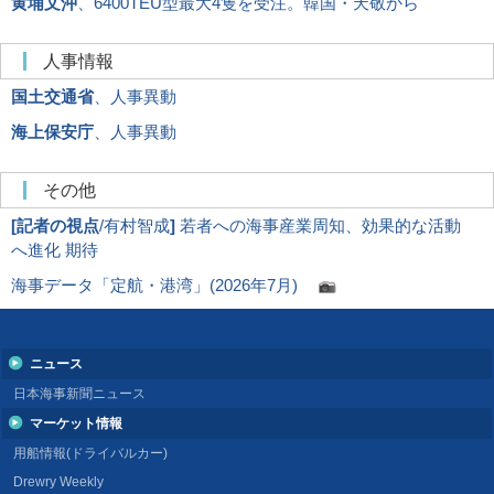
黄埔文沖
、6400TEU型最大4隻を受注。韓国・天敬から
人事情報
国土交通省
、人事異動
海上保安庁
、人事異動
その他
[
記者の視点
/有村智成
]
若者への海事産業周知、効果的な活動
へ進化 期待
海事データ「定航・港湾」(2026年7月)
ニュース
日本海事新聞ニュース
マーケット情報
用船情報(ドライバルカー)
Drewry Weekly