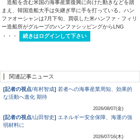
造船を含む米国の海事産業復興に向けた動きなどを踏
まえ、韓国造船大手は矢継ぎ早に手を打っている。ハン
ファオーシャンは7月下旬、買収した米ハンファ・フィリ
ー造船所がグループのハンファシッピングからLNG
・・・
続きはログインして下さい
関連記事ニュース
[
記者の視点
/有村智成
]
若者への海事産業周知、効果的
な活動へ進化 期待
2026/08/07(金)
[
記者の視点
/山田智史
]
エネルギー安全保障、海運の強
弱材料に
2026/07/16(木)