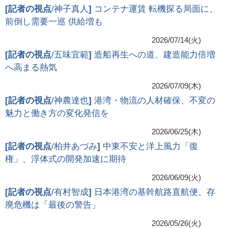
[
記者の視点
/神子真人
]
コンテナ運賃 転機探る局面に、
前倒し需要一巡 供給増も
2026/07/14(火)
[
記者の視点
/五味宜範
]
造船再生への道、建造能力倍増
へ高まる熱気
2026/07/09(木)
[
記者の視点
/神農達也
]
港湾・物流の人材確保、不変の
魅力と働き方の変化発信を
2026/06/25(木)
[
記者の視点
/柏井あづみ
]
中東不安と洋上風力「復
権」、浮体式の開発加速に期待
2026/06/09(火)
[
記者の視点
/有村智成
]
日本港湾の基幹航路直航便、存
廃危機は「最後の警告」
2026/05/26(火)