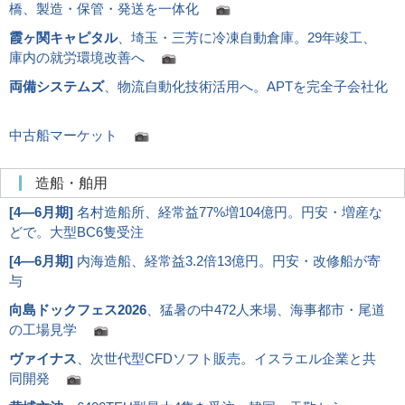
橋、製造・保管・発送を一体化
霞ヶ関キャピタル
、埼玉・三芳に冷凍自動倉庫。29年竣工、
庫内の就労環境改善へ
両備システムズ
、物流自動化技術活用へ。APTを完全子会社化
中古船マーケット
造船・舶用
[
4―6月期
]
名村造船所、経常益77%増104億円。円安・増産な
どで。大型BC6隻受注
[
4―6月期
]
内海造船、経常益3.2倍13億円。円安・改修船が寄
与
向島ドックフェス2026
、猛暑の中472人来場、海事都市・尾道
の工場見学
ヴァイナス
、次世代型CFDソフト販売。イスラエル企業と共
同開発