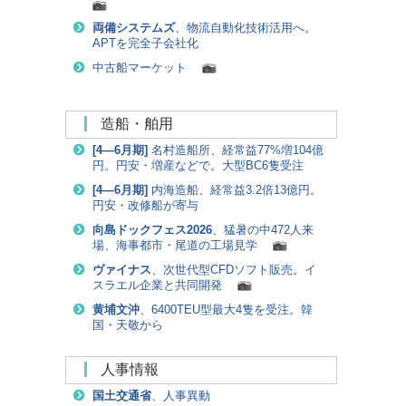
両備システムズ
、物流自動化技術活用へ。
APTを完全子会社化
中古船マーケット
造船・舶用
[
4―6月期
]
名村造船所、経常益77%増104億
円。円安・増産などで。大型BC6隻受注
[
4―6月期
]
内海造船、経常益3.2倍13億円。
円安・改修船が寄与
向島ドックフェス2026
、猛暑の中472人来
場、海事都市・尾道の工場見学
ヴァイナス
、次世代型CFDソフト販売。イ
スラエル企業と共同開発
黄埔文沖
、6400TEU型最大4隻を受注。韓
国・天敬から
人事情報
国土交通省
、人事異動