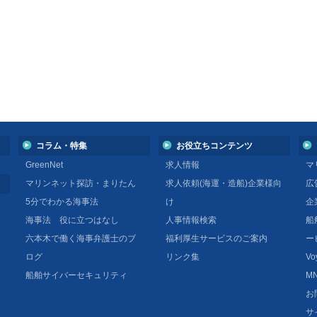
コラム・特集
お役立ちコンテンツ
GreenNet
求人情報
マ
マリンネット探訪・まりたん
求人依頼(海運・造船)企業様向
広
5分でわかる海事法
け
企
海事法 役に立つはなし
人事情報検索
船
六本木で働く海事弁護士のブ
福利厚生サービスのご案内
ー
ログ
リンク集
Vo
船舶サイバーセキュリティ
MN
お
サ