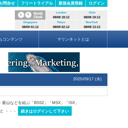
お問合せ
フリートライアル
新規会員登録
ログイン
London
Oslo
08/08 18:12
08/08 19:12
Singapore
Tokyo
NewYork
08/09 01:12
08/09 02:12
08/08 13:12
ちコンテンツ
マリンネットとは
2025/09/17 (水)
山などを結ぶ「BSS2」「MSX」「ISX」
ると
・・・
続きはログインして下さい