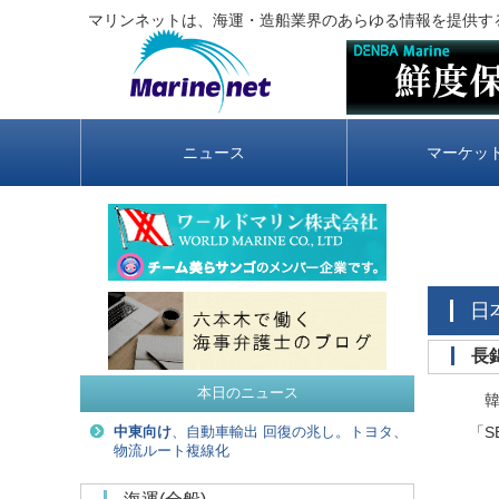
マリンネットは、海運・造船業界のあらゆる情報を提供す
ニュース
マーケッ
本日のニュース
韓国
「S
中東向け
、自動車輸出 回復の兆し。トヨタ、
物流ルート複線化