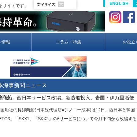
ENGLISH
大
文字サイズ
るサイトです。
ト情報
コラム・特集
お役立
日本海事新聞ニュース
長錦商船
、西日本サービス改編。新造船投入、岩国・伊万里増便
船社の長錦商船(日本総代理店=シノコー成本)は12日、西日本と韓国・釜
ETO3」「SKX1」「SKX2」の6サービスについて今月下旬から改編す