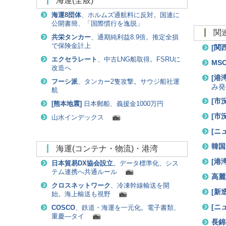
海運(全般)
海運8団体
、ホルムズ通航料に反対。国連に
公開書簡、「国際慣行を逸脱」
共栄タンカー
、通期純利益8.9倍。推定全損
で保険金計上
[
関
エクセラレート
、中古LNG船取得。FSRUに
MS
改造へ
[
港
フーシ派
、タンカー2隻攻撃。サウジ船社運
み発
航
[
市況
[
熊本地震
]
日本郵船、義援金1000万円
[
市況
山水インデックス
[
ニ
韓国
海運(コンテナ・物流)・港湾
[
港
日本貿易DX協会設立
。データ標準化、シス
テム連携へ共通ルール
高麗
クロスネットワーク
、冷凍幹線輸送を開
[
新
始。海上輸送も視野
[
ニ
COSCO
、鉄道・海運を一元化。電子書類、
重慶―タイ
長錦