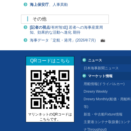
海上保安庁
、人事異動
その他
[
記者の視点
/有村智成
]
若者への海事産業周
知、効果的な活動へ進化 期待
海事データ「定航・港湾」(2026年7月)
QRコードはこちら
ニュース
日本海事新聞ニュース
マーケット情報
用船情報(ドライバルカー)
Drewry Weekly
Drewry Monthly(船価・用船料
等)
マリンネットのQRコードは
新造・中古船Fixture情報
こちらです。
主要港コンテナ取扱量(コンテ
ナThroughput)