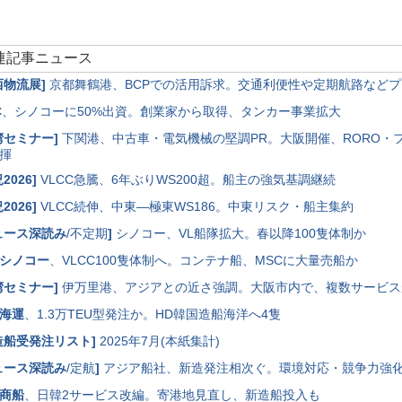
関連記事ニュース
西物流展
]
京都舞鶴港、BCPでの活用訴求。交通利便性や定期航路など
C
、シノコーに50%出資。創業家から取得、タンカー事業拡大
湾セミナー
]
下関港、中古車・電気機械の堅調PR。大阪開催、RORO・
揮
2026
]
VLCC急騰、6年ぶりWS200超。船主の強気基調継続
2026
]
VLCC続伸、中東―極東WS186。中東リスク・船主集約
ュース深読み
/不定期
]
シノコー、VL船隊拡大。春以降100隻体制か
シノコー
、VLCC100隻体制へ。コンテナ船、MSCに大量売船か
湾セミナー
]
伊万里港、アジアとの近さ強調。大阪市内で、複数サービス
海運
、1.3万TEU型発注か。HD韓国造船海洋へ4隻
造船受発注リスト
]
2025年7月(本紙集計)
ュース深読み
/定航
]
アジア船社、新造発注相次ぐ。環境対応・競争力強
商船
、日韓2サービス改編。寄港地見直し、新造船投入も