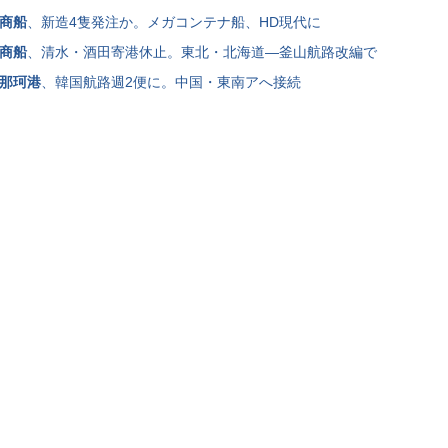
商船
、新造4隻発注か。メガコンテナ船、HD現代に
商船
、清水・酒田寄港休止。東北・北海道―釜山航路改編で
那珂港
、韓国航路週2便に。中国・東南アへ接続