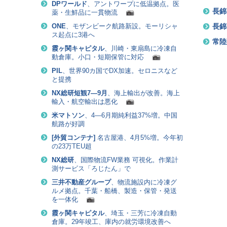
DPワールド
、アントワープに低温拠点。医
長錦
薬・生鮮品に一貫物流
長錦
ONE
、モザンビーク航路新設。モーリシャ
ス起点に3港へ
常陸
霞ヶ関キャピタル
、川崎・東扇島に冷凍自
動倉庫。小口・短期保管に対応
PIL
、世界90カ国でDX加速。セロニスなど
と提携
NX総研短観7―9月
、海上輸出が改善。海上
輸入・航空輸出は悪化
米マトソン
、4―6月期純利益37%増。中国
航路が好調
[
外貿コンテナ
]
名古屋港、4月5%増。今年初
の23万TEU超
NX総研
、国際物流FW業務 可視化。作業計
測サービス「ろじたん」で
三井不動産グループ
、物流施設内に冷凍グ
ルメ拠点。千葉・船橋、製造・保管・発送
を一体化
霞ヶ関キャピタル
、埼玉・三芳に冷凍自動
倉庫。29年竣工、庫内の就労環境改善へ