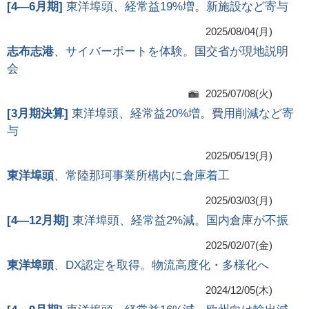
[
4―6月期
]
東洋埠頭、経常益19%増。新施設など寄与
2025/08/04(月)
志布志港
、サイバーポートを体験。国交省が現地説明
会
2025/07/08(火)
[
3月期決算
]
東洋埠頭、経常益20%増。費用削減など寄
与
2025/05/19(月)
東洋埠頭
、常陸那珂事業所構内に倉庫着工
2025/03/03(月)
[
4―12月期
]
東洋埠頭、経常益2%減。国内倉庫が不振
2025/02/07(金)
東洋埠頭
、DX認定を取得。物流高度化・多様化へ
2024/12/05(木)