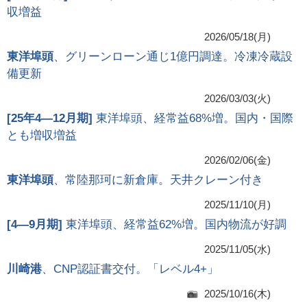
収増益
2026/05/18(月)
東洋埠頭
、グリーンローン通じ1億円調達。冷凍冷蔵設
備更新
2026/03/03(火)
[
25年4―12月期
]
東洋埠頭、経常益68%増。国内・国際
とも増収増益
2026/02/06(金)
東洋埠頭
、常陸那珂に新倉庫。天井クレーン付き
2025/11/10(月)
[
4―9月期
]
東洋埠頭、経常益62%増。国内物流が好調
2025/11/05(水)
川崎港
、CNP認証書交付。「レベル4+」
2025/10/16(木)