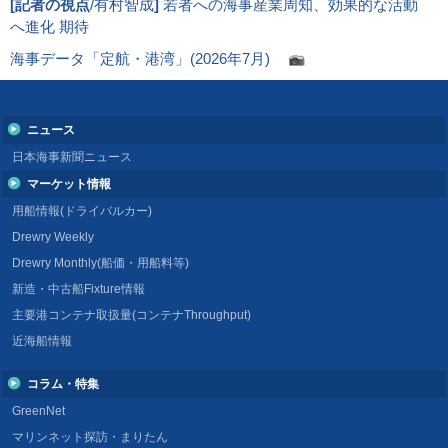
[
記者の視点
/有村智成
]
若者への海事産業周知、効果的な活動
へ進化 期待
海事データ「定航・港湾」(2026年7月)
ニュース
日本海事新聞ニュース
マーケット情報
用船情報(ドライバルカー)
Drewry Weekly
Drewry Monthly(船価・用船料等)
新造・中古船Fixture情報
主要港コンテナ取扱量(コンテナThroughput)
近海船情報
コラム・特集
GreenNet
マリンネット探訪・まりたん