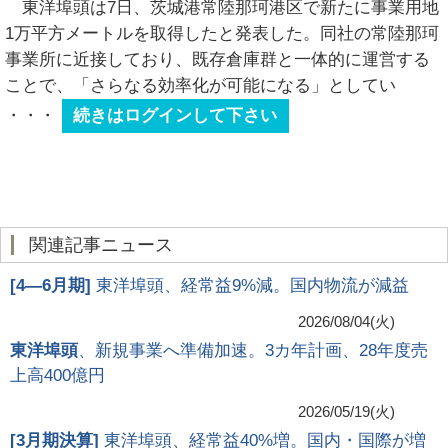
東洋埠頭は7日、茨城港常陸那珂港区で新たに事業用地
1万平方メートルを取得したと発表した。同社の常陸那珂
事業所に近接しており、既存倉庫群と一体的に運営する
ことで、「さらなる効率化が可能になる」としてい
・・・
続きはログインして下さい
関連記事ニュース
[
4―6月期
]
東洋埠頭、経常益9%減。国内物流が減益
2026/08/04(火)
東洋埠頭
、新規事業へ準備加速。3カ年計画、28年度売
上高400億円
2026/05/19(火)
[
3月期決算
]
東洋埠頭、経常益40%増。国内・国際が増