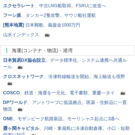
エクセラレート
、中古LNG船取得。FSRUに改造へ
フーシ派
、タンカー2隻攻撃。サウジ船社運航
[
熊本地震
]
日本郵船、義援金1000万円
山水インデックス
海運(コンテナ・物流)・港湾
日本貿易DX協会設立
。データ標準化、システム連携へ共通ル
ール
クロスネットワーク
、冷凍幹線輸送を開始。海上輸送も視野
COSCO
、鉄道・海運を一元化。電子書類、重慶―タイ
DPワールド
、アントワープに低温拠点。医薬・生鮮品に一貫
物流
ONE
、モザンビーク航路新設。モーリシャス起点に3港へ
霞ヶ関キャピタル
、川崎・東扇島に冷凍自動倉庫。小口・短期
保管に対応