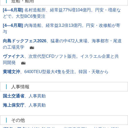
造船・舶用
[
4―6月期
]
名村造船所、経常益77%増104億円。円安・増産な
どで。大型BC6隻受注
[
4―6月期
]
内海造船、経常益3.2倍13億円。円安・改修船が寄
与
向島ドックフェス2026
、猛暑の中472人来場、海事都市・尾道
の工場見学
ヴァイナス
、次世代型CFDソフト販売。イスラエル企業と共
同開発
黄埔文沖
、6400TEU型最大4隻を受注。韓国・天敬から
人事情報
国土交通省
、人事異動
海上保安庁
、人事異動
その他