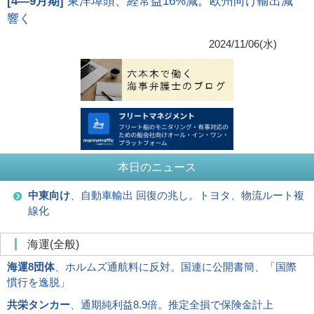
[
4―9月期
]
東洋埠頭、経常益16%減。欧州向け輸出減
響く
2024/11/06(水)
本日のニュース
中東向け
、自動車輸出 回復の兆し。トヨタ、物流ルート複
線化
海運(全般)
海運8団体
、ホルムズ通航料に反対。国連に公開書簡、「国際
慣行を逸脱」
共栄タンカー
、通期純利益8.9倍。推定全損で保険金計上