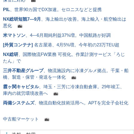
PIL
、世界90カ国でDX加速。セロニスなどと提携
NX総研短観7―9月
、海上輸出が改善。海上輸入・航空輸出は
悪化
米マトソン
、4―6月期純利益37%増。中国航路が好調
[
外貿コンテナ
]
名古屋港、4月5%増。今年初の23万TEU超
NX総研
、国際物流FW業務 可視化。作業計測サービス「ろじ
たん」で
三井不動産グループ
、物流施設内に冷凍グルメ拠点。千葉・船
橋、製造・保管・発送を一体化
霞ヶ関キャピタル
、埼玉・三芳に冷凍自動倉庫。29年竣工、
庫内の就労環境改善へ
両備システムズ
、物流自動化技術活用へ。APTを完全子会社化
中古船マーケット