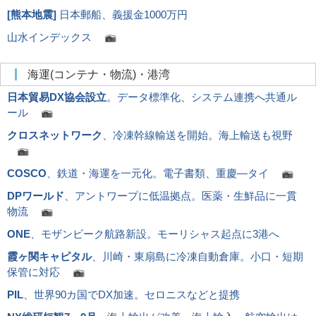
[
熊本地震
]
日本郵船、義援金1000万円
山水インデックス
海運(コンテナ・物流)・港湾
日本貿易DX協会設立
。データ標準化、システム連携へ共通ル
ール
クロスネットワーク
、冷凍幹線輸送を開始。海上輸送も視野
COSCO
、鉄道・海運を一元化。電子書類、重慶―タイ
DPワールド
、アントワープに低温拠点。医薬・生鮮品に一貫
物流
ONE
、モザンビーク航路新設。モーリシャス起点に3港へ
霞ヶ関キャピタル
、川崎・東扇島に冷凍自動倉庫。小口・短期
保管に対応
PIL
、世界90カ国でDX加速。セロニスなどと提携