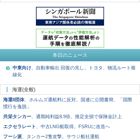
本日のニュース
中東向け
、自動車輸出 回復の兆し。トヨタ、物流ルート複
線化
海運(全般)
海運8団体
、ホルムズ通航料に反対。国連に公開書簡、「国際
慣行を逸脱」
共栄タンカー
、通期純利益8.9倍。推定全損で保険金計上
エクセラレート
、中古LNG船取得。FSRUに改造へ
フーシ派
、タンカー2隻攻撃。サウジ船社運航