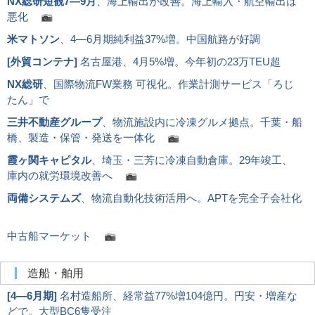
NX総研短観7―9月
、海上輸出が改善。海上輸入・航空輸出は
悪化
米マトソン
、4―6月期純利益37%増。中国航路が好調
[
外貿コンテナ
]
名古屋港、4月5%増。今年初の23万TEU超
NX総研
、国際物流FW業務 可視化。作業計測サービス「ろじ
たん」で
三井不動産グループ
、物流施設内に冷凍グルメ拠点。千葉・船
橋、製造・保管・発送を一体化
霞ヶ関キャピタル
、埼玉・三芳に冷凍自動倉庫。29年竣工、
庫内の就労環境改善へ
両備システムズ
、物流自動化技術活用へ。APTを完全子会社化
中古船マーケット
造船・舶用
[
4―6月期
]
名村造船所、経常益77%増104億円。円安・増産な
どで。大型BC6隻受注