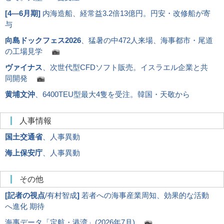
[
4―6月期
]
内海造船、経常益3.2倍13億円。円安・改修船が寄
与
向島ドックフェス2026
、猛暑の中472人来場、海事都市・尾道
の工場見学
ヴァイナス
、次世代型CFDソフト販売。イスラエル企業と共
同開発
黄埔文沖
、6400TEU型最大4隻を受注。韓国・天敬から
人事情報
国土交通省
、人事異動
海上保安庁
、人事異動
その他
[
記者の視点
/有村智成
]
若者への海事産業周知、効果的な活動
へ進化 期待
海事データ「定航・港湾」(2026年7月)