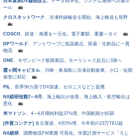
日本貿易DX協会設立
。データ標準化、システム連携へ共通ル
ール
クロスネットワーク
、冷凍幹線輸送を開始。海上輸送も視野
COSCO
、鉄道・海運を一元化。電子書類、重慶―タイ
DPワールド
、アントワープに低温拠点。医薬・生鮮品に一貫
物流
ONE
、モザンビーク航路新設。モーリシャス起点に3港へ
霞ヶ関キャピタル
、川崎・東扇島に冷凍自動倉庫。小口・短期
保管に対応
PIL
、世界90カ国でDX加速。セロニスなどと提携
NX総研短観7―9月
、海上輸出が改善。海上輸入・航空輸出は
悪化
米マトソン
、4―6月期純利益37%増。中国航路が好調
[
外貿コンテナ
]
名古屋港、4月5%増。今年初の23万TEU超
NX総研
、国際物流FW業務 可視化。作業計測サービス「ろじ