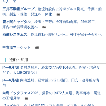
たん」で
三井不動産グループ
、物流施設内に冷凍グルメ拠点。千葉・船
橋、製造・保管・発送を一体化
霞ヶ関キャピタル
、埼玉・三芳に冷凍自動倉庫。29年竣工、
庫内の就労環境改善へ
両備システムズ
、物流自動化技術活用へ。APTを完全子会社化
中古船マーケット
造船・舶用
[
4―6月期
]
名村造船所、経常益77%増104億円。円安・増産な
どで。大型BC6隻受注
[
4―6月期
]
内海造船、経常益3.2倍13億円。円安・改修船が寄
与
向島ドックフェス2026
、猛暑の中472人来場、海事都市・尾道
の工場見学
ヴァイナス
、次世代型CFDソフト販売。イスラエル企業と共