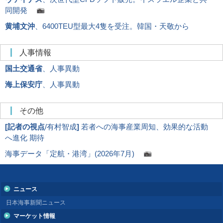
同開発
黄埔文沖
、6400TEU型最大4隻を受注。韓国・天敬から
人事情報
国土交通省
、人事異動
海上保安庁
、人事異動
その他
[
記者の視点
/有村智成
]
若者への海事産業周知、効果的な活動
へ進化 期待
海事データ「定航・港湾」(2026年7月)
ニュース
日本海事新聞ニュース
マーケット情報