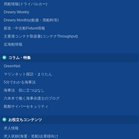
用船情報(ドライバルカー)
Drewry Weekly
Drewry Monthly(船価・用船料等)
新造・中古船Fixture情報
主要港コンテナ取扱量(コンテナThroughput)
近海船情報
コラム・特集
GreenNet
マリンネット探訪・まりたん
5分でわかる海事法
海事法 役に立つはなし
六本木で働く海事弁護士のブログ
船舶サイバーセキュリティ
お役立ちコンテンツ
求人情報
求人依頼(海運・造船)企業様向け