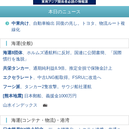
本日のニュース
中東向け
、自動車輸出 回復の兆し。トヨタ、物流ルート複
線化
海運(全般)
海運8団体
、ホルムズ通航料に反対。国連に公開書簡、「国際
慣行を逸脱」
共栄タンカー
、通期純利益8.9倍。推定全損で保険金計上
エクセラレート
、中古LNG船取得。FSRUに改造へ
フーシ派
、タンカー2隻攻撃。サウジ船社運航
[
熊本地震
]
日本郵船、義援金1000万円
山水インデックス
海運(コンテナ・物流)・港湾