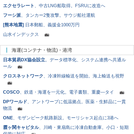
エクセラレート
、中古LNG船取得。FSRUに改造へ
フーシ派
、タンカー2隻攻撃。サウジ船社運航
[
熊本地震
]
日本郵船、義援金1000万円
山水インデックス
海運(コンテナ・物流)・港湾
日本貿易DX協会設立
。データ標準化、システム連携へ共通ル
ール
クロスネットワーク
、冷凍幹線輸送を開始。海上輸送も視野
COSCO
、鉄道・海運を一元化。電子書類、重慶―タイ
DPワールド
、アントワープに低温拠点。医薬・生鮮品に一貫
物流
ONE
、モザンビーク航路新設。モーリシャス起点に3港へ
霞ヶ関キャピタル
、川崎・東扇島に冷凍自動倉庫。小口・短期
保管に対応