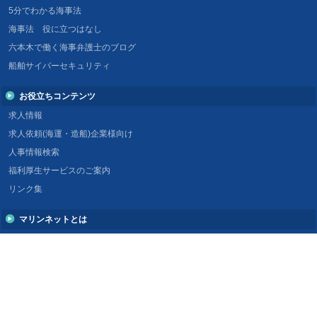
5分でわかる海事法
海事法 役に立つはなし
六本木で働く海事弁護士のブログ
船舶サイバーセキュリティ
お役立ちコンテンツ
求人情報
求人依頼(海運・造船)企業様向け
人事情報検索
福利厚生サービスのご案内
リンク集
マリンネットとは
マリンネットとは
広告掲載について
企業情報
船舶評価・レポーティングサービス
Voyage Watcher