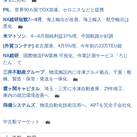
PIL
、世界90カ国でDX加速。セロニスなどと提携
NX総研短観7―9月
、海上輸出が改善。海上輸入・航空輸出は
悪化
米マトソン
、4―6月期純利益37%増。中国航路が好調
[
外貿コンテナ
]
名古屋港、4月5%増。今年初の23万TEU超
NX総研
、国際物流FW業務 可視化。作業計測サービス「ろじ
たん」で
三井不動産グループ
、物流施設内に冷凍グルメ拠点。千葉・船
橋、製造・保管・発送を一体化
霞ヶ関キャピタル
、埼玉・三芳に冷凍自動倉庫。29年竣工、
庫内の就労環境改善へ
両備システムズ
、物流自動化技術活用へ。APTを完全子会社化
中古船マーケット