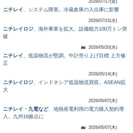
2026/07/17(金)
ニチレイ
、システム障害。冷蔵倉庫の入出庫に影響
2026/07/15(水)
ニチレイロジ
、海外事業を拡大。設備能力100万トン突
破
2026/05/20(水)
ニチレイ
、低温物流が堅調。中計売り上げ目標 上方修
正
2026/05/14(木)
ニチレイロジ
、インドネシア低温物流買収。ASEAN拡
大
2026/05/07(木)
ニチレイ・九電など
、地熱発電利用の電力購入契約導
入。九州16拠点に
2026/05/07(木)