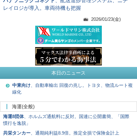
パナソニックコネクト
、配送進捗管理システム、ニチ
レイロジが導入。車両待機も把握
2026/01/23(金)
本日のニュース
中東向け
、自動車輸出 回復の兆し。トヨタ、物流ルート複
線化
海運(全般)
海運8団体
、ホルムズ通航料に反対。国連に公開書簡、「国際
慣行を逸脱」
共栄タンカー
、通期純利益8.9倍。推定全損で保険金計上