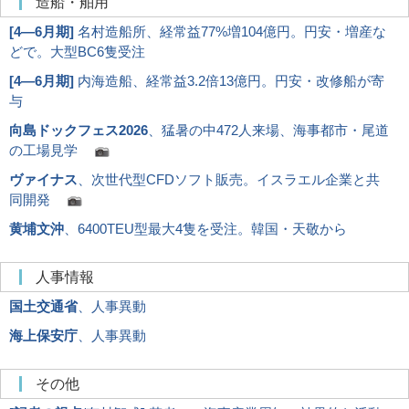
造船・舶用
[
4―6月期
]
名村造船所、経常益77%増104億円。円安・増産な
どで。大型BC6隻受注
[
4―6月期
]
内海造船、経常益3.2倍13億円。円安・改修船が寄
与
向島ドックフェス2026
、猛暑の中472人来場、海事都市・尾道
の工場見学
ヴァイナス
、次世代型CFDソフト販売。イスラエル企業と共
同開発
黄埔文沖
、6400TEU型最大4隻を受注。韓国・天敬から
人事情報
国土交通省
、人事異動
海上保安庁
、人事異動
その他