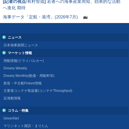
[
記者の視点
/有村智成
]
若者への海事産業周知、効果的な活動
へ進化 期待
海事データ「定航・港湾」(2026年7月)
ニュース
日本海事新聞ニュース
マーケット情報
用船情報(ドライバルカー)
Drewry Weekly
Drewry Monthly(船価・用船料等)
新造・中古船Fixture情報
主要港コンテナ取扱量(コンテナThroughput)
近海船情報
コラム・特集
GreenNet
マリンネット探訪・まりたん