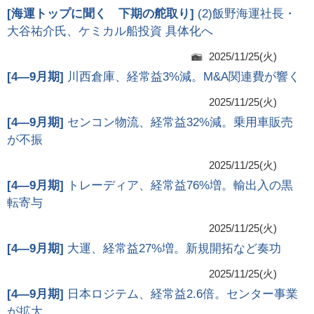
[
海運トップに聞く 下期の舵取り
]
(2)飯野海運社長・
大谷祐介氏、ケミカル船投資 具体化へ
2025/11/25(火)
[
4―9月期
]
川西倉庫、経常益3%減。M&A関連費が響く
2025/11/25(火)
[
4―9月期
]
センコン物流、経常益32%減。乗用車販売
が不振
2025/11/25(火)
[
4―9月期
]
トレーディア、経常益76%増。輸出入の黒
転寄与
2025/11/25(火)
[
4―9月期
]
大運、経常益27%増。新規開拓など奏功
2025/11/25(火)
[
4―9月期
]
日本ロジテム、経常益2.6倍。センター事業
が拡大