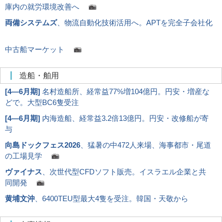
庫内の就労環境改善へ
両備システムズ
、物流自動化技術活用へ。APTを完全子会社化
中古船マーケット
造船・舶用
[
4―6月期
]
名村造船所、経常益77%増104億円。円安・増産な
どで。大型BC6隻受注
[
4―6月期
]
内海造船、経常益3.2倍13億円。円安・改修船が寄
与
向島ドックフェス2026
、猛暑の中472人来場、海事都市・尾道
の工場見学
ヴァイナス
、次世代型CFDソフト販売。イスラエル企業と共
同開発
黄埔文沖
、6400TEU型最大4隻を受注。韓国・天敬から