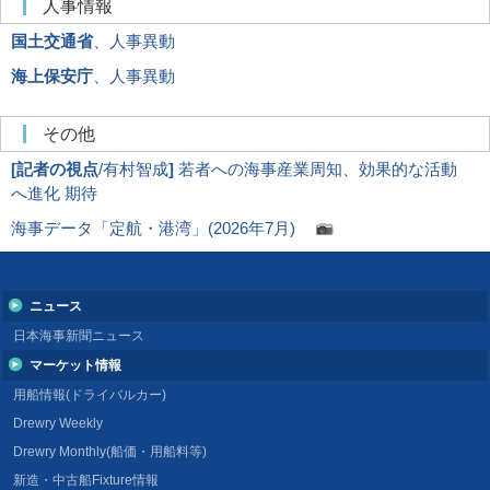
人事情報
国土交通省
、人事異動
海上保安庁
、人事異動
その他
[
記者の視点
/有村智成
]
若者への海事産業周知、効果的な活動
へ進化 期待
海事データ「定航・港湾」(2026年7月)
ニュース
日本海事新聞ニュース
マーケット情報
用船情報(ドライバルカー)
Drewry Weekly
Drewry Monthly(船価・用船料等)
新造・中古船Fixture情報