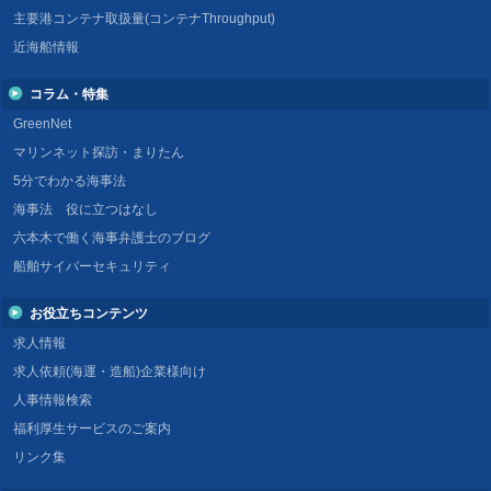
主要港コンテナ取扱量(コンテナThroughput)
近海船情報
コラム・特集
GreenNet
マリンネット探訪・まりたん
5分でわかる海事法
海事法 役に立つはなし
六本木で働く海事弁護士のブログ
船舶サイバーセキュリティ
お役立ちコンテンツ
求人情報
求人依頼(海運・造船)企業様向け
人事情報検索
福利厚生サービスのご案内
リンク集