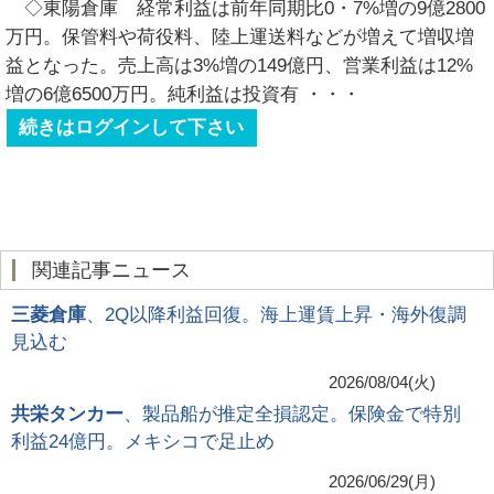
◇東陽倉庫 経常利益は前年同期比0・7%増の9億2800
万円。保管料や荷役料、陸上運送料などが増えて増収増
益となった。売上高は3%増の149億円、営業利益は12%
増の6億6500万円。純利益は投資有
・・・
続きはログインして下さい
関連記事ニュース
三菱倉庫
、2Q以降利益回復。海上運賃上昇・海外復調
見込む
2026/08/04(火)
共栄タンカー
、製品船が推定全損認定。保険金で特別
利益24億円。メキシコで足止め
2026/06/29(月)