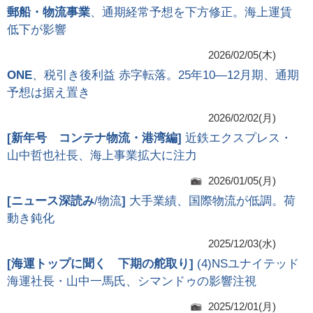
郵船・物流事業
、通期経常予想を下方修正。海上運賃
低下が影響
2026/02/05(木)
ONE
、税引き後利益 赤字転落。25年10―12月期、通期
予想は据え置き
2026/02/02(月)
[
新年号 コンテナ物流・港湾編
]
近鉄エクスプレス・
山中哲也社長、海上事業拡大に注力
2026/01/05(月)
[
ニュース深読み
/物流
]
大手業績、国際物流が低調。荷
動き鈍化
2025/12/03(水)
[
海運トップに聞く 下期の舵取り
]
(4)NSユナイテッド
海運社長・山中一馬氏、シマンドゥの影響注視
2025/12/01(月)