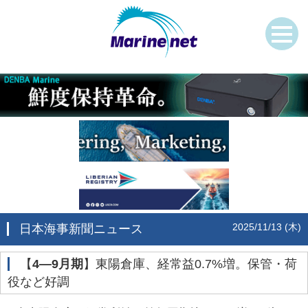
2025/11/13 (木)
日本海事新聞ニュース
‌【
4―9月期
】東陽倉庫、経常益0.7%増。保管・荷
役など好調