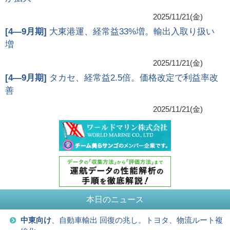
2025/11/21(金)
[
4―9月期
]
大東港運、経常益33%増。輸出入取り扱い
増
2025/11/21(金)
[
4―9月期
]
タカセ、経常益2.5倍。価格改定で利益率改
善
2025/11/21(金)
本日のニュース
中東向け
、自動車輸出 回復の兆し。トヨタ、物流ルート複