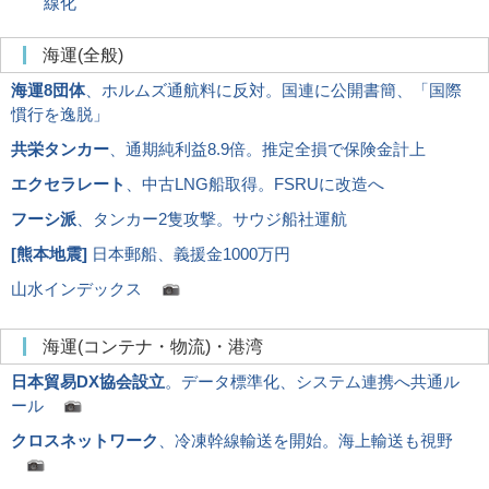
線化
海運(全般)
海運8団体
、ホルムズ通航料に反対。国連に公開書簡、「国際
慣行を逸脱」
共栄タンカー
、通期純利益8.9倍。推定全損で保険金計上
エクセラレート
、中古LNG船取得。FSRUに改造へ
フーシ派
、タンカー2隻攻撃。サウジ船社運航
[
熊本地震
]
日本郵船、義援金1000万円
山水インデックス
海運(コンテナ・物流)・港湾
日本貿易DX協会設立
。データ標準化、システム連携へ共通ル
ール
クロスネットワーク
、冷凍幹線輸送を開始。海上輸送も視野