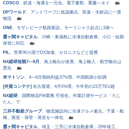
COSCO
、鉄道・海運を一元化。電子書類、重慶―タイ
DPワールド
、アントワープに低温拠点。医薬・生鮮品に一貫
物流
ONE
、モザンビーク航路新設。モーリシャス起点に3港へ
霞ヶ関キャピタル
、川崎・東扇島に冷凍自動倉庫。小口・短期
保管に対応
PIL
、世界90カ国でDX加速。セロニスなどと提携
NX総研短観7―9月
、海上輸出が改善。海上輸入・航空輸出は
悪化
米マトソン
、4―6月期純利益37%増。中国航路が好調
[
外貿コンテナ
]
名古屋港、4月5%増。今年初の23万TEU超
NX総研
、国際物流FW業務 可視化。作業計測サービス「ろじ
たん」で
三井不動産グループ
、物流施設内に冷凍グルメ拠点。千葉・船
橋、製造・保管・発送を一体化
霞ヶ関キャピタル
、埼玉・三芳に冷凍自動倉庫。29年竣工、