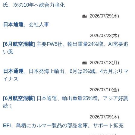
氏、次の10年へ総合力強化
2026/07/29(水)
日本通運
、会社人事
2026/07/23(木)
[
6月航空混載
]
主要FW5社、輸出重量24%増。AI需要追
い風
2026/07/13(月)
日本通運
、日本発海上輸出、6月は2%減。4カ月ぶりマ
イナス
2026/07/10(金)
[
6月航空混載
]
日本通運、輸出重量25%増。アジア好調
続く
2026/07/09(木)
EFI
、鳥栖にカルマー製品の部品倉庫。サポート拡充