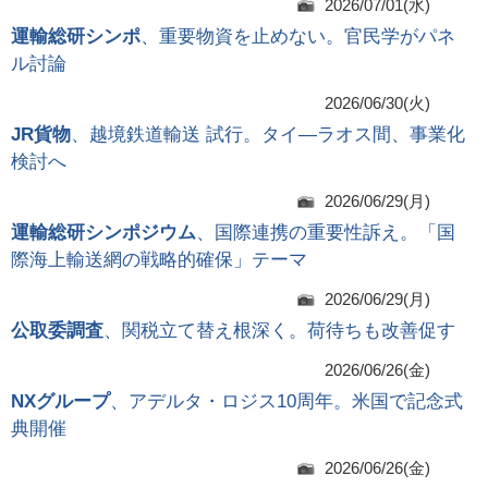
2026/07/01(水)
運輸総研シンポ
、重要物資を止めない。官民学がパネ
ル討論
2026/06/30(火)
JR貨物
、越境鉄道輸送 試行。タイ―ラオス間、事業化
検討へ
2026/06/29(月)
運輸総研シンポジウム
、国際連携の重要性訴え。「国
際海上輸送網の戦略的確保」テーマ
2026/06/29(月)
公取委調査
、関税立て替え根深く。荷待ちも改善促す
2026/06/26(金)
NXグループ
、アデルタ・ロジス10周年。米国で記念式
典開催
2026/06/26(金)