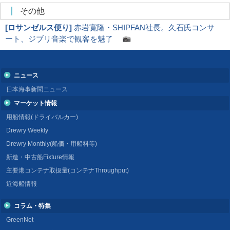
その他
[
ロサンゼルス便り
]
赤岩寛隆・SHIPFAN社長。久石氏コンサ
ート、ジブリ音楽で観客を魅了
ニュース
日本海事新聞ニュース
マーケット情報
用船情報(ドライバルカー)
Drewry Weekly
Drewry Monthly(船価・用船料等)
新造・中古船Fixture情報
主要港コンテナ取扱量(コンテナThroughput)
近海船情報
コラム・特集
GreenNet