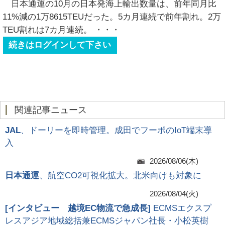
日本通運の10月の日本発海上輸出数量は、前年同月比
11%減の1万8615TEUだった。5カ月連続で前年割れ。2万
TEU割れは7カ月連続。
・・・
続きはログインして下さい
関連記事ニュース
JAL
、ドーリーを即時管理。成田でフーポのIoT端末導
入
2026/08/06(木)
日本通運
、航空CO2可視化拡大。北米向けも対象に
2026/08/04(火)
[
インタビュー 越境EC物流で急成長
]
ECMSエクスプ
レスアジア地域総括兼ECMSジャパン社長・小松英樹