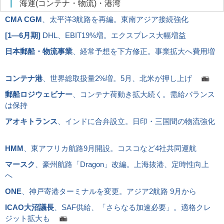
海運(コンテナ・物流)・港湾
CMA CGM
、太平洋3航路を再編。東南アジア接続強化
[
1―6月期
]
DHL、EBIT19%増。エクスプレス大幅増益
日本郵船・物流事業
、経常予想を下方修正。事業拡大へ費用増
コンテナ港
、世界総取扱量2%増。5月、北米が押し上げ
郵船ロジウェビナー
、コンテナ荷動き拡大続く。需給バランス
は保持
アオキトランス
、インドに合弁設立。日印・三国間の物流強化
HMM
、東アフリカ航路9月開設。コスコなど4社共同運航
マースク
、豪州航路「Dragon」改編。上海抜港、定時性向上
へ
ONE
、神戸寄港ターミナルを変更。アジア2航路 9月から
ICAO大沼議長
、SAF供給、「さらなる加速必要」。適格クレ
ジット拡大も