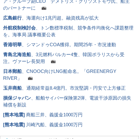
ア・グループ副CEO デメトリス・クリソストモウ氏、船主
のパートナーに
広島銀行
、海運向け1兆円超。融資残高が拡大
外航税制検討会
、トン数標準税制、競争条件均衡化へ課題整理
を。海事局 議事概要公表
香港明華
、シマンドゥCOA獲得。期間25年・市況連動
青島北海造船
、3元燃料バルカー4隻、韓国ポラリスから受
注。ヴァーレ長契用
日本郵船
、CNOOC向けLNG船命名。「GREENERGY
RIVER」
玉井商船
、通期経常益8.4億円。市況堅調・円安で上方修正
損保ジャパン
、船舶サイバー保険第2弾、電波干渉原因の損失
補償を新設
[
熊本地震
]
商船三井、義援金1000万円
[
熊本地震
]
川崎汽船、義援金1000万円