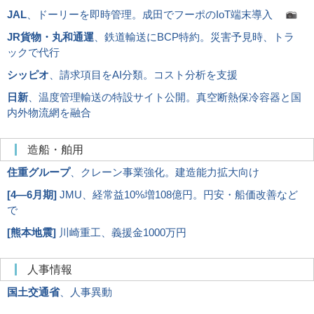
JAL
、ドーリーを即時管理。成田でフーポのIoT端末導入
JR貨物・丸和通運
、鉄道輸送にBCP特約。災害予見時、トラ
ックで代行
シッピオ
、請求項目をAI分類。コスト分析を支援
日新
、温度管理輸送の特設サイト公開。真空断熱保冷容器と国
内外物流網を融合
造船・舶用
住重グループ
、クレーン事業強化。建造能力拡大向け
[
4―6月期
]
JMU、経常益10%増108億円。円安・船価改善など
で
[
熊本地震
]
川崎重工、義援金1000万円
人事情報
国土交通省
、人事異動