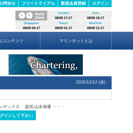
お問合せ
フリートライアル
新規会員登録
ログイン
London
Oslo
08/08 17:17
08/08 18:17
Singapore
Tokyo
NewYork
08/09 00:17
08/09 01:17
08/08 12:17
ちコンテンツ
マリンネットとは
2025/12/12 (金)
ンデックス 提供:山水海運
・・・
グインして下さい