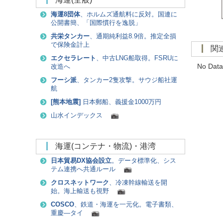
海運8団体
、ホルムズ通航料に反対。国連に
公開書簡、「国際慣行を逸脱」
共栄タンカー
、通期純利益8.9倍。推定全損
で保険金計上
エクセラレート
、中古LNG船取得。FSRUに
No Data
改造へ
フーシ派
、タンカー2隻攻撃。サウジ船社運
航
[
熊本地震
]
日本郵船、義援金1000万円
山水インデックス
海運(コンテナ・物流)・港湾
日本貿易DX協会設立
。データ標準化、シス
テム連携へ共通ルール
クロスネットワーク
、冷凍幹線輸送を開
始。海上輸送も視野
COSCO
、鉄道・海運を一元化。電子書類、
重慶―タイ