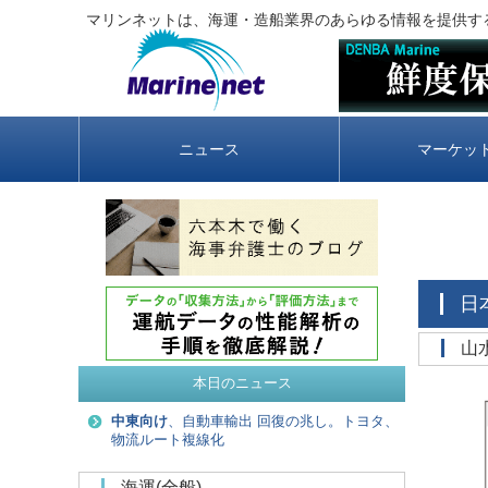
マリンネットは、海運・造船業界のあらゆる情報を提供す
ニュース
マーケッ
本日のニュース
中東向け
、自動車輸出 回復の兆し。トヨタ、
物流ルート複線化
海運(全般)