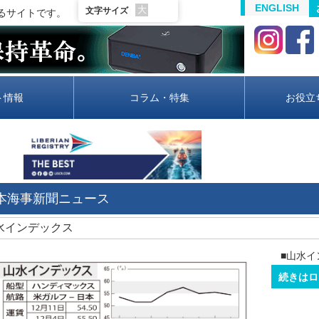
ENGLISH
大
文字サイズ
るサイトです。
ト情報
コラム・特集
お役立
日本海事新聞ニュース
山水インデックス
■山水イ
続きはロ