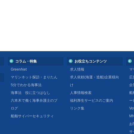
コラム・特集
お役立ちコンテンツ
GreenNet
求人情報
マ
マリンネット探訪・まりたん
求人依頼(海運・造船)企業様向
広
5分でわかる海事法
け
企
海事法 役に立つはなし
人事情報検索
船
六本木で働く海事弁護士のブ
福利厚生サービスのご案内
ー
ログ
リンク集
Vo
船舶サイバーセキュリティ
MN
お
サ