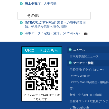
海上保安庁
、人事異動
その他
[
記者の視点
/有村智成
]
若者への海事産業周
知、効果的な活動へ進化 期待
海事データ「定航・港湾」(2026年7月)
QRコードはこちら
ニュース
日本海事新聞ニュース
マーケット情報
用船情報(ドライバルカー)
Drewry Weekly
Drewry Monthly(船価・用船料
等)
マリンネットのQRコードは
新造・中古船Fixture情報
こちらです。
主要港コンテナ取扱量(コンテ
ナThroughput)