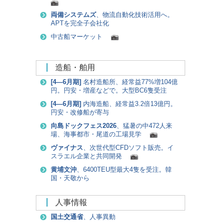
両備システムズ
、物流自動化技術活用へ。
APTを完全子会社化
中古船マーケット
造船・舶用
[
4―6月期
]
名村造船所、経常益77%増104億
円。円安・増産などで。大型BC6隻受注
[
4―6月期
]
内海造船、経常益3.2倍13億円。
円安・改修船が寄与
向島ドックフェス2026
、猛暑の中472人来
場、海事都市・尾道の工場見学
ヴァイナス
、次世代型CFDソフト販売。イ
スラエル企業と共同開発
黄埔文沖
、6400TEU型最大4隻を受注。韓
国・天敬から
人事情報
国土交通省
、人事異動