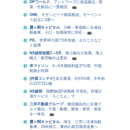
DPワールド
、アントワープに低温拠点。医
薬・生鮮品に一貫物流
ONE
、モザンビーク航路新設。モーリシャ
ス起点に3港へ
霞ヶ関キャピタル
、川崎・東扇島に冷凍自
動倉庫。小口・短期保管に対応
PIL
、世界90カ国でDX加速。セロニスなど
と提携
NX総研短観7―9月
、海上輸出が改善。海上
輸入・航空輸出は悪化
米マトソン
、4―6月期純利益37%増。中国
航路が好調
[
外貿コンテナ
]
名古屋港、4月5%増。今年初
の23万TEU超
NX総研
、国際物流FW業務 可視化。作業計
測サービス「ろじたん」で
三井不動産グループ
、物流施設内に冷凍グ
ルメ拠点。千葉・船橋、製造・保管・発送
を一体化
霞ヶ関キャピタル
、埼玉・三芳に冷凍自動
倉庫。29年竣工、庫内の就労環境改善へ