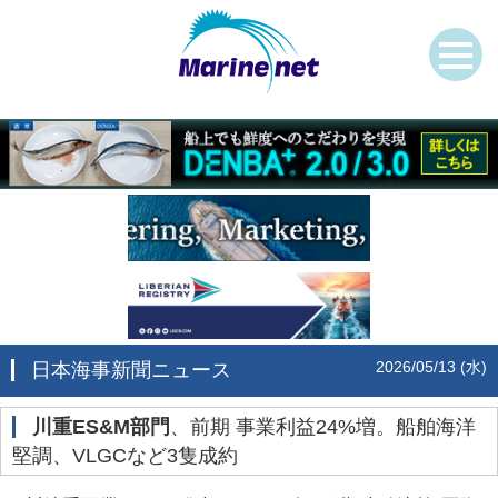
2026/05/13 (水)
日本海事新聞ニュース
川重ES&M部門
、前期 事業利益24%増。船舶海洋
堅調、VLGCなど3隻成約