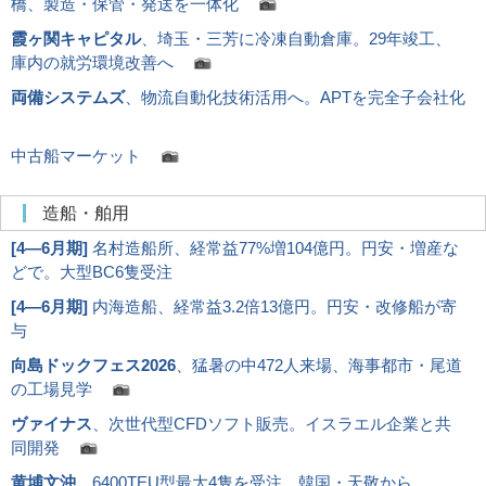
橋、製造・保管・発送を一体化
霞ヶ関キャピタル
、埼玉・三芳に冷凍自動倉庫。29年竣工、
庫内の就労環境改善へ
両備システムズ
、物流自動化技術活用へ。APTを完全子会社化
中古船マーケット
造船・舶用
[
4―6月期
]
名村造船所、経常益77%増104億円。円安・増産な
どで。大型BC6隻受注
[
4―6月期
]
内海造船、経常益3.2倍13億円。円安・改修船が寄
与
向島ドックフェス2026
、猛暑の中472人来場、海事都市・尾道
の工場見学
ヴァイナス
、次世代型CFDソフト販売。イスラエル企業と共
同開発
黄埔文沖
、6400TEU型最大4隻を受注。韓国・天敬から