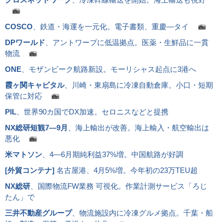
COSCO
、鉄道・海運を一元化。電子書類、重慶―タイ
DPワールド
、アントワープに低温拠点。医薬・生鮮品に一貫
物流
ONE
、モザンビーク航路新設。モーリシャス起点に3港へ
霞ヶ関キャピタル
、川崎・東扇島に冷凍自動倉庫。小口・短期
保管に対応
PIL
、世界90カ国でDX加速。セロニスなどと提携
NX総研短観7―9月
、海上輸出が改善。海上輸入・航空輸出は
悪化
米マトソン
、4―6月期純利益37%増。中国航路が好調
[
外貿コンテナ
]
名古屋港、4月5%増。今年初の23万TEU超
NX総研
、国際物流FW業務 可視化。作業計測サービス「ろじ
たん」で
三井不動産グループ
、物流施設内に冷凍グルメ拠点。千葉・船