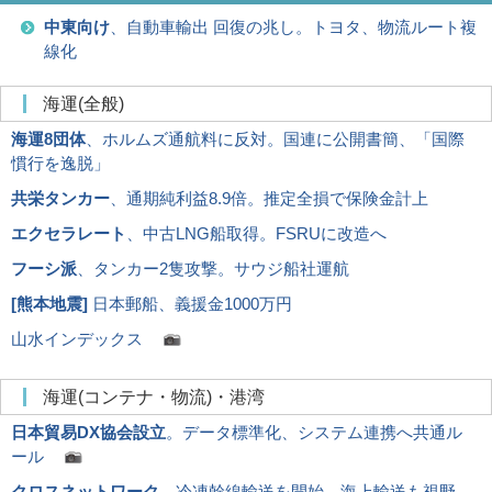
中東向け
、自動車輸出 回復の兆し。トヨタ、物流ルート複
線化
海運(全般)
海運8団体
、ホルムズ通航料に反対。国連に公開書簡、「国際
慣行を逸脱」
共栄タンカー
、通期純利益8.9倍。推定全損で保険金計上
エクセラレート
、中古LNG船取得。FSRUに改造へ
フーシ派
、タンカー2隻攻撃。サウジ船社運航
[
熊本地震
]
日本郵船、義援金1000万円
山水インデックス
海運(コンテナ・物流)・港湾
日本貿易DX協会設立
。データ標準化、システム連携へ共通ル
ール
クロスネットワーク
、冷凍幹線輸送を開始。海上輸送も視野