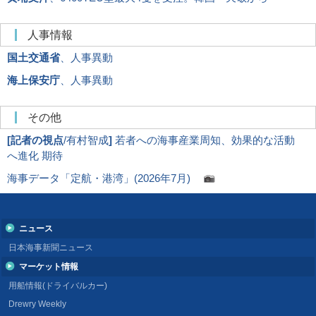
人事情報
国土交通省
、人事異動
海上保安庁
、人事異動
その他
[
記者の視点
/有村智成
]
若者への海事産業周知、効果的な活動
へ進化 期待
海事データ「定航・港湾」(2026年7月)
ニュース
日本海事新聞ニュース
マーケット情報
用船情報(ドライバルカー)
Drewry Weekly