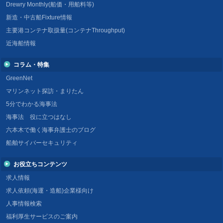
Drewry Monthly(船価・用船料等)
新造・中古船Fixture情報
主要港コンテナ取扱量(コンテナThroughput)
近海船情報
コラム・特集
GreenNet
マリンネット探訪・まりたん
5分でわかる海事法
海事法 役に立つはなし
六本木で働く海事弁護士のブログ
船舶サイバーセキュリティ
お役立ちコンテンツ
求人情報
求人依頼(海運・造船)企業様向け
人事情報検索
福利厚生サービスのご案内