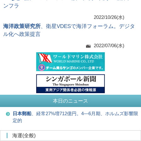
ンフラ
2022/10/26(水)
海洋政策研究所
、衛星VDESで海洋フォーラム。デジタ
ル化へ政策提言
2022/07/06(水)
本日のニュース
日本郵船
、経常27%増712億円。4―6月期、ホルムズ影響限
定的
海運(全般)