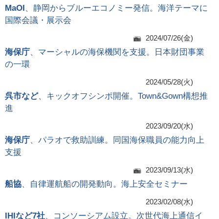
MaOI
、静岡からブルーエコノミー発信。海洋テーマに
国際会議・展示会
2024/07/26(金)
海保庁
、マーシャルの海保機関を支援。日本財団事業
の一環
2024/05/28(火)
呉市など
、キックオフシンポ開催。Town&Gown構想推
進
2023/09/20(水)
海保庁
、パラオで救助訓練。同国海保職員の能力向上
支援
2023/09/13(水)
船協
、自律運航船の開発動向。海上安全セミナー
2023/02/08(水)
IHIなど7社
、コンソーシアム設立。次世代海上通信イ