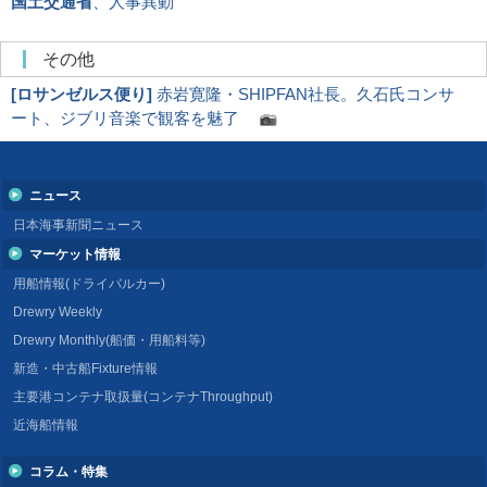
国土交通省
、人事異動
その他
[
ロサンゼルス便り
]
赤岩寛隆・SHIPFAN社長。久石氏コンサ
ート、ジブリ音楽で観客を魅了
ニュース
日本海事新聞ニュース
マーケット情報
用船情報(ドライバルカー)
Drewry Weekly
Drewry Monthly(船価・用船料等)
新造・中古船Fixture情報
主要港コンテナ取扱量(コンテナThroughput)
近海船情報
コラム・特集