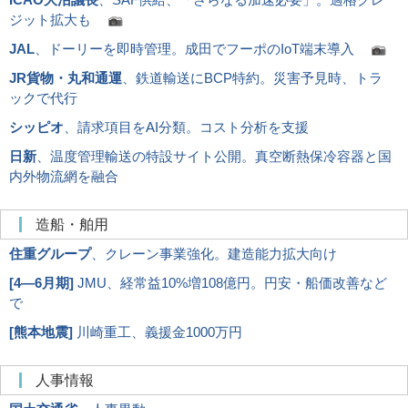
ジット拡大も
JAL
、ドーリーを即時管理。成田でフーポのIoT端末導入
JR貨物・丸和通運
、鉄道輸送にBCP特約。災害予見時、トラ
ックで代行
シッピオ
、請求項目をAI分類。コスト分析を支援
日新
、温度管理輸送の特設サイト公開。真空断熱保冷容器と国
内外物流網を融合
造船・舶用
住重グループ
、クレーン事業強化。建造能力拡大向け
[
4―6月期
]
JMU、経常益10%増108億円。円安・船価改善など
で
[
熊本地震
]
川崎重工、義援金1000万円
人事情報