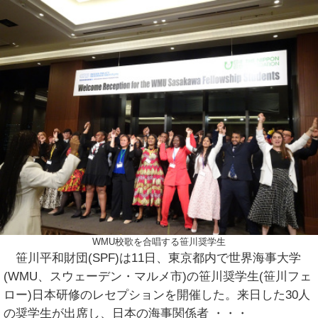
WMU校歌を合唱する笹川奨学生
笹川平和財団(SPF)は11日、東京都内で世界海事大学
(WMU、スウェーデン・マルメ市)の笹川奨学生(笹川フェ
ロー)日本研修のレセプションを開催した。来日した30人
の奨学生が出席し、日本の海事関係者
・・・