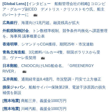
[
Global Lens
]
[
インタビュー 船舶管理会社の戦略
]
コロンビ
ア・グループ副CEO デメトリス・クリソストモウ氏、船主
のパートナーに
広島銀行
、海運向け1兆円超。融資残高が拡大
外航税制検討会
、トン数標準税制、競争条件均衡化へ課題整理
を。海事局 議事概要公表
香港明華
、シマンドゥCOA獲得。期間25年・市況連動
青島北海造船
、3元燃料バルカー4隻、韓国ポラリスから受
注。ヴァーレ長契用
日本郵船
、CNOOC向けLNG船命名。「GREENERGY
RIVER」
玉井商船
、通期経常益8.4億円。市況堅調・円安で上方修正
損保ジャパン
、船舶サイバー保険第2弾、電波干渉原因の損失
補償を新設
[
熊本地震
]
商船三井、義援金1000万円
[
熊本地震
]
川崎汽船、義援金1000万円