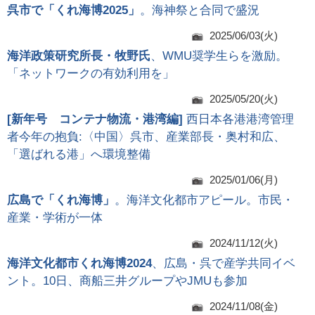
呉市で「くれ海博2025」
。海神祭と合同で盛況
2025/06/03(火)
海洋政策研究所長・牧野氏
、WMU奨学生らを激励。
「ネットワークの有効利用を」
2025/05/20(火)
[
新年号 コンテナ物流・港湾編
]
西日本各港港湾管理
者今年の抱負:〈中国〉呉市、産業部長・奥村和広、
「選ばれる港」へ環境整備
2025/01/06(月)
広島で「くれ海博」
。海洋文化都市アピール。市民・
産業・学術が一体
2024/11/12(火)
海洋文化都市くれ海博2024
、広島・呉で産学共同イベ
ント。10日、商船三井グループやJMUも参加
2024/11/08(金)