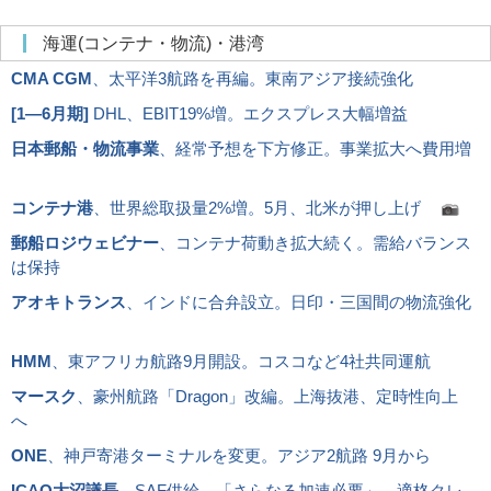
海運(コンテナ・物流)・港湾
CMA CGM
、太平洋3航路を再編。東南アジア接続強化
[
1―6月期
]
DHL、EBIT19%増。エクスプレス大幅増益
日本郵船・物流事業
、経常予想を下方修正。事業拡大へ費用増
コンテナ港
、世界総取扱量2%増。5月、北米が押し上げ
郵船ロジウェビナー
、コンテナ荷動き拡大続く。需給バランス
は保持
アオキトランス
、インドに合弁設立。日印・三国間の物流強化
HMM
、東アフリカ航路9月開設。コスコなど4社共同運航
マースク
、豪州航路「Dragon」改編。上海抜港、定時性向上
へ
ONE
、神戸寄港ターミナルを変更。アジア2航路 9月から
ICAO大沼議長
、SAF供給、「さらなる加速必要」。適格クレ