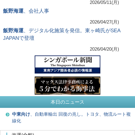
2026/05/11(月)
飯野海運
、会社人事
2026/04/27(月)
飯野海運
、デジタル化施策を発信。東ヶ崎氏がSEA
JAPANで登壇
2026/04/20(月)
本日のニュース
中東向け
、自動車輸出 回復の兆し。トヨタ、物流ルート複
線化