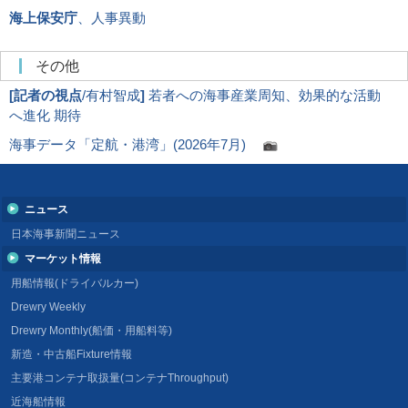
海上保安庁
、人事異動
その他
[
記者の視点
/有村智成
]
若者への海事産業周知、効果的な活動
へ進化 期待
海事データ「定航・港湾」(2026年7月)
ニュース
日本海事新聞ニュース
マーケット情報
用船情報(ドライバルカー)
Drewry Weekly
Drewry Monthly(船価・用船料等)
新造・中古船Fixture情報
主要港コンテナ取扱量(コンテナThroughput)
近海船情報