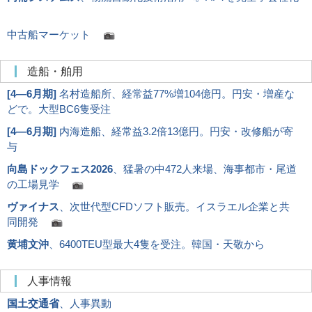
中古船マーケット
造船・舶用
[
4―6月期
]
名村造船所、経常益77%増104億円。円安・増産な
どで。大型BC6隻受注
[
4―6月期
]
内海造船、経常益3.2倍13億円。円安・改修船が寄
与
向島ドックフェス2026
、猛暑の中472人来場、海事都市・尾道
の工場見学
ヴァイナス
、次世代型CFDソフト販売。イスラエル企業と共
同開発
黄埔文沖
、6400TEU型最大4隻を受注。韓国・天敬から
人事情報
国土交通省
、人事異動