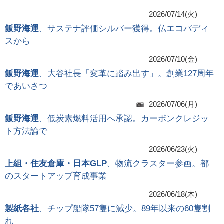
2026/07/14(火)
飯野海運
、サステナ評価シルバー獲得。仏エコバディ
スから
2026/07/10(金)
飯野海運
、大谷社長「変革に踏み出す」。創業127周年
であいさつ
2026/07/06(月)
飯野海運
、低炭素燃料活用へ承認。カーボンクレジッ
ト方法論で
2026/06/23(火)
上組・住友倉庫・日本GLP
、物流クラスター参画。都
のスタートアップ育成事業
2026/06/18(木)
製紙各社
、チップ船隊57隻に減少。89年以来の60隻割
れ