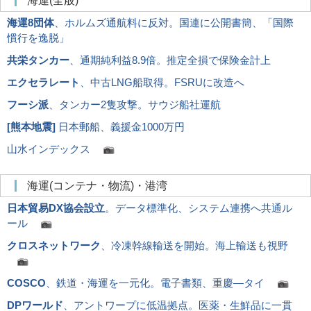
海運(全般)
海運8団体
、ホルムズ通航料に反対。国連に公開書簡、「国際
慣行を逸脱」
共栄タンカー
、通期純利益8.9倍。推定全損で保険金計上
エクセラレート
、中古LNG船取得。FSRUに改造へ
フーシ派
、タンカー2隻攻撃。サウジ船社運航
[
熊本地震
]
日本郵船、義援金1000万円
山水インデックス
海運(コンテナ・物流)・港湾
日本貿易DX協会設立
。データ標準化、システム連携へ共通ル
ール
クロスネットワーク
、冷凍幹線輸送を開始。海上輸送も視野
COSCO
、鉄道・海運を一元化。電子書類、重慶―タイ
DPワールド
、アントワープに低温拠点。医薬・生鮮品に一貫