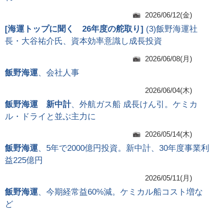
2026/06/12(金)
[
海運トップに聞く 26年度の舵取り
]
(3)飯野海運社
長・大谷祐介氏、資本効率意識し成長投資
2026/06/08(月)
飯野海運
、会社人事
2026/06/04(木)
飯野海運 新中計
、外航ガス船 成長けん引。ケミカ
ル・ドライと並ぶ主力に
2026/05/14(木)
飯野海運
、5年で2000億円投資。新中計、30年度事業利
益225億円
2026/05/11(月)
飯野海運
、今期経常益60%減。ケミカル船コスト増な
ど