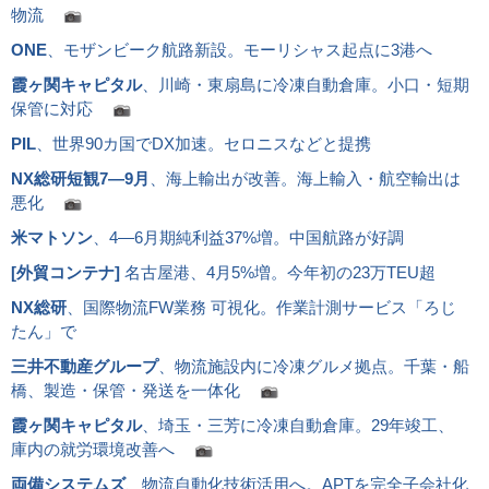
物流
ONE
、モザンビーク航路新設。モーリシャス起点に3港へ
霞ヶ関キャピタル
、川崎・東扇島に冷凍自動倉庫。小口・短期
保管に対応
PIL
、世界90カ国でDX加速。セロニスなどと提携
NX総研短観7―9月
、海上輸出が改善。海上輸入・航空輸出は
悪化
米マトソン
、4―6月期純利益37%増。中国航路が好調
[
外貿コンテナ
]
名古屋港、4月5%増。今年初の23万TEU超
NX総研
、国際物流FW業務 可視化。作業計測サービス「ろじ
たん」で
三井不動産グループ
、物流施設内に冷凍グルメ拠点。千葉・船
橋、製造・保管・発送を一体化
霞ヶ関キャピタル
、埼玉・三芳に冷凍自動倉庫。29年竣工、
庫内の就労環境改善へ
両備システムズ
、物流自動化技術活用へ。APTを完全子会社化