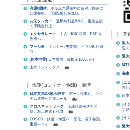
海運8団体
、ホルムズ通航料に反対。国連に
公開書簡、「国際慣行を逸脱」
共栄タンカー
、通期純利益8.9倍。推定全損
で保険金計上
エクセラレート
、中古LNG船取得。FSRUに
改造へ
阪大
フーシ派
、タンカー2隻攻撃。サウジ船社運
性向
航
阪大
[
熊本地震
]
日本郵船、義援金1000万円
MTI
山水インデックス
海事
[
ニ
海運(コンテナ・物流)・港湾
強化
日本貿易DX協会設立
。データ標準化、シス
日本
テム連携へ共通ルール
[
イ
クロスネットワーク
、冷凍幹線輸送を開
団結
始。海上輸送も視野
[
イ
COSCO
、鉄道・海運を一元化。電子書類、
重慶―タイ
阪大