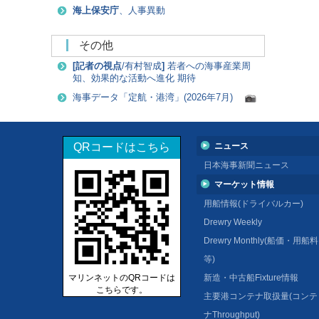
海上保安庁
、人事異動
その他
[
記者の視点
/有村智成
]
若者への海事産業周
知、効果的な活動へ進化 期待
海事データ「定航・港湾」(2026年7月)
QRコードはこちら
ニュース
日本海事新聞ニュース
マーケット情報
用船情報(ドライバルカー)
Drewry Weekly
Drewry Monthly(船価・用船料
等)
マリンネットのQRコードは
新造・中古船Fixture情報
こちらです。
主要港コンテナ取扱量(コンテ
ナThroughput)