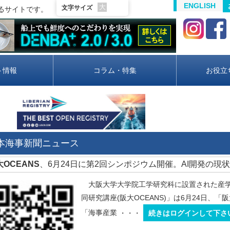
ENGLISH
大
文字サイズ
るサイトです。
ト情報
コラム・特集
お役立
日本海事新聞ニュース
阪大OCEANS
、6月24日に第2回シンポジウム開催。AI開発の現
大阪大学大学院工学研究科に設置された産学
同研究講座(阪大OCEANS)」は6月24日、「
「海事産業
・・・
続きはログインして下さ