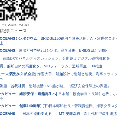
申し込みはこちらから
関連記事ニュース
OCEANSシンポジウム
、BRIDGE150億円予算を活用。AI・次世代ロ
上
OCEANS
、造船とAIで第2回シンポ。産学連携、BRIDGEにも採択
、造船DXでパネルディスカッション。分断越えデジタル連携強化を
局
、船舶自体の高度化を。MTIフォーラム、造船再生・DX推進
ュース深読み
/外航全般
]
海運大手、船舶設計で造船と連携。海事クラス
へ
郵船・曽我社長、造船復活 LNG船が鍵。「経済安全保障上の課題」
ンタビュー 経済安保・造船再生へ
]
日本船主協会会長・長澤仁志氏、小
を
ンタビュー 創業140周年
]
(下)日本郵船社長・曽我貴也氏、海事クラス
OCEANS
、「日本の造船支える」。MTI安藤常務、次世代船で産学連携