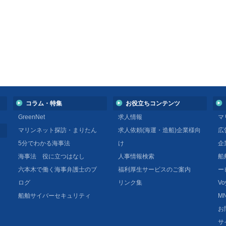
コラム・特集
お役立ちコンテンツ
GreenNet
求人情報
マ
マリンネット探訪・まりたん
求人依頼(海運・造船)企業様向
広
5分でわかる海事法
け
企
海事法 役に立つはなし
人事情報検索
船
六本木で働く海事弁護士のブ
福利厚生サービスのご案内
ー
ログ
リンク集
Vo
船舶サイバーセキュリティ
MN
お
サ