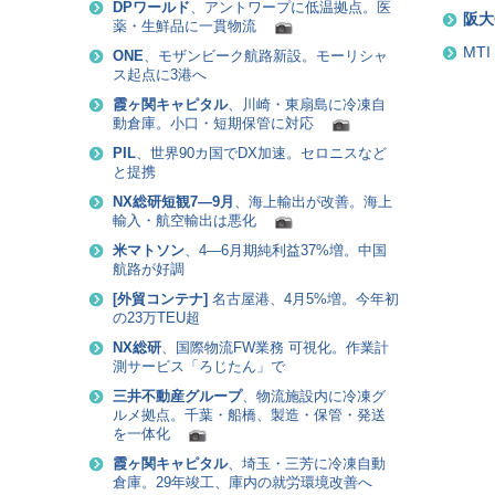
DPワールド
、アントワープに低温拠点。医
阪大
薬・生鮮品に一貫物流
MT
ONE
、モザンビーク航路新設。モーリシャ
ス起点に3港へ
霞ヶ関キャピタル
、川崎・東扇島に冷凍自
動倉庫。小口・短期保管に対応
PIL
、世界90カ国でDX加速。セロニスなど
と提携
NX総研短観7―9月
、海上輸出が改善。海上
輸入・航空輸出は悪化
米マトソン
、4―6月期純利益37%増。中国
航路が好調
[
外貿コンテナ
]
名古屋港、4月5%増。今年初
の23万TEU超
NX総研
、国際物流FW業務 可視化。作業計
測サービス「ろじたん」で
三井不動産グループ
、物流施設内に冷凍グ
ルメ拠点。千葉・船橋、製造・保管・発送
を一体化
霞ヶ関キャピタル
、埼玉・三芳に冷凍自動
倉庫。29年竣工、庫内の就労環境改善へ