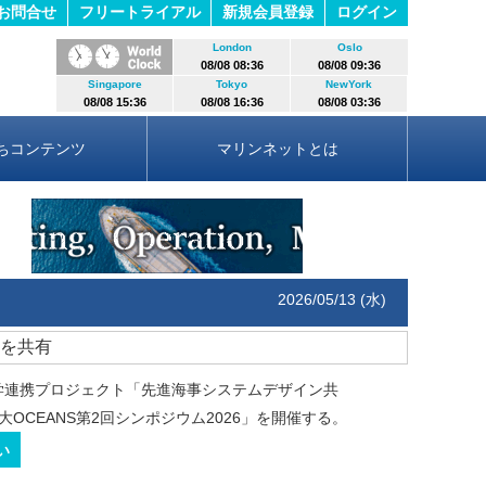
お問合せ
フリートライアル
新規会員登録
ログイン
London
Oslo
08/08 08:36
08/08 09:36
Singapore
Tokyo
NewYork
08/08 15:36
08/08 16:36
08/08 03:36
ちコンテンツ
マリンネットとは
2026/05/13 (水)
状を共有
連携プロジェクト「先進海事システムデザイン共
阪大OCEANS第2回シンポジウム2026」を開催する。
い