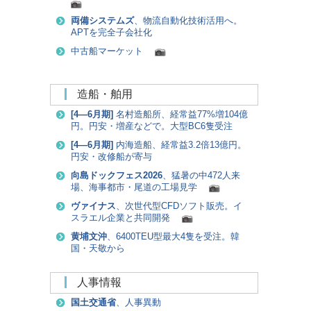
両備システムズ
、物流自動化技術活用へ。
APTを完全子会社化
中古船マーケット
造船・舶用
[
4―6月期
]
名村造船所、経常益77%増104億
円。円安・増産などで。大型BC6隻受注
[
4―6月期
]
内海造船、経常益3.2倍13億円。
円安・改修船が寄与
向島ドックフェス2026
、猛暑の中472人来
場、海事都市・尾道の工場見学
ヴァイナス
、次世代型CFDソフト販売。イ
スラエル企業と共同開発
黄埔文沖
、6400TEU型最大4隻を受注。韓
国・天敬から
人事情報
国土交通省
、人事異動