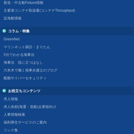
新造・中古船Fixture情報
主要港コンテナ取扱量(コンテナThroughput)
近海船情報
コラム・特集
GreenNet
マリンネット探訪・まりたん
5分でわかる海事法
海事法 役に立つはなし
六本木で働く海事弁護士のブログ
船舶サイバーセキュリティ
お役立ちコンテンツ
求人情報
求人依頼(海運・造船)企業様向け
人事情報検索
福利厚生サービスのご案内
リンク集