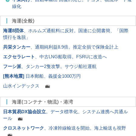
線化
海運(全般)
海運8団体
、ホルムズ通航料に反対。国連に公開書簡、「国際
慣行を逸脱」
共栄タンカー
、通期純利益8.9倍。推定全損で保険金計上
エクセラレート
、中古LNG船取得。FSRUに改造へ
フーシ派
、タンカー2隻攻撃。サウジ船社運航
[
熊本地震
]
日本郵船、義援金1000万円
山水インデックス
海運(コンテナ・物流)・港湾
日本貿易DX協会設立
。データ標準化、システム連携へ共通ル
ール
クロスネットワーク
、冷凍幹線輸送を開始。海上輸送も視野