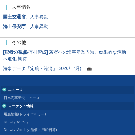
人事情報
国土交通省
、人事異動
海上保安庁
、人事異動
その他
[
記者の視点
/有村智成
]
若者への海事産業周知、効果的な活動
へ進化 期待
海事データ「定航・港湾」(2026年7月)
ニュース
日本海事新聞ニュース
マーケット情報
用船情報(ドライバルカー)
Drewry Weekly
Drewry Monthly(船価・用船料等)