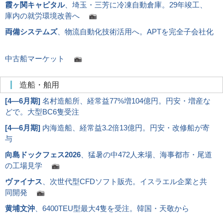
霞ヶ関キャピタル
、埼玉・三芳に冷凍自動倉庫。29年竣工、
庫内の就労環境改善へ
両備システムズ
、物流自動化技術活用へ。APTを完全子会社化
中古船マーケット
造船・舶用
[
4―6月期
]
名村造船所、経常益77%増104億円。円安・増産な
どで。大型BC6隻受注
[
4―6月期
]
内海造船、経常益3.2倍13億円。円安・改修船が寄
与
向島ドックフェス2026
、猛暑の中472人来場、海事都市・尾道
の工場見学
ヴァイナス
、次世代型CFDソフト販売。イスラエル企業と共
同開発
黄埔文沖
、6400TEU型最大4隻を受注。韓国・天敬から