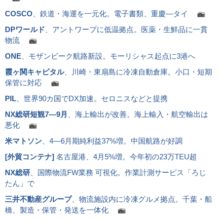
COSCO
、鉄道・海運を一元化。電子書類、重慶―タイ
DPワールド
、アントワープに低温拠点。医薬・生鮮品に一貫
物流
ONE
、モザンビーク航路新設。モーリシャス起点に3港へ
霞ヶ関キャピタル
、川崎・東扇島に冷凍自動倉庫。小口・短期
保管に対応
PIL
、世界90カ国でDX加速。セロニスなどと提携
NX総研短観7―9月
、海上輸出が改善。海上輸入・航空輸出は
悪化
米マトソン
、4―6月期純利益37%増。中国航路が好調
[
外貿コンテナ
]
名古屋港、4月5%増。今年初の23万TEU超
NX総研
、国際物流FW業務 可視化。作業計測サービス「ろじ
たん」で
三井不動産グループ
、物流施設内に冷凍グルメ拠点。千葉・船
橋、製造・保管・発送を一体化