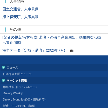
人事情報
国土交通省
、人事異動
海上保安庁
、人事異動
その他
[
記者の視点
/有村智成
]
若者への海事産業周知、効果的な活動
へ進化 期待
海事データ「定航・港湾」(2026年7月)
ニュース
日本海事新聞ニュース
マーケット情報
用船情報(ドライバルカー)
Drewry Weekly
Drewry Monthly(船価・用船料等)
新造・中古船Fixture情報