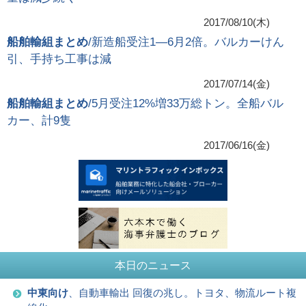
2017/08/10(木)
船舶輸組まとめ
/新造船受注1―6月2倍。バルカーけん
引、手持ち工事は減
2017/07/14(金)
船舶輸組まとめ
/5月受注12%増33万総トン。全船バル
カー、計9隻
2017/06/16(金)
本日のニュース
中東向け
、自動車輸出 回復の兆し。トヨタ、物流ルート複