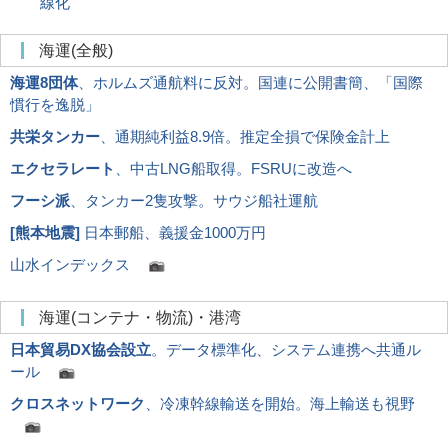
線化
海運(全般)
海運8団体
、ホルムズ通航料に反対。国連に公開書簡、「国際
慣行を逸脱」
共栄タンカー
、通期純利益8.9倍。推定全損で保険金計上
エクセラレート
、中古LNG船取得。FSRUに改造へ
フーシ派
、タンカー2隻攻撃。サウジ船社運航
[
熊本地震
]
日本郵船、義援金1000万円
山水インデックス
海運(コンテナ・物流)・港湾
日本貿易DX協会設立
。データ標準化、システム連携へ共通ル
ール
クロスネットワーク
、冷凍幹線輸送を開始。海上輸送も視野