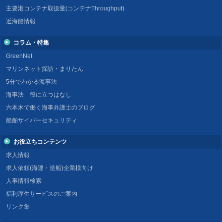
主要港コンテナ取扱量(コンテナThroughput)
近海船情報
コラム・特集
GreenNet
マリンネット探訪・まりたん
5分でわかる海事法
海事法 役に立つはなし
六本木で働く海事弁護士のブログ
船舶サイバーセキュリティ
お役立ちコンテンツ
求人情報
求人依頼(海運・造船)企業様向け
人事情報検索
福利厚生サービスのご案内
リンク集