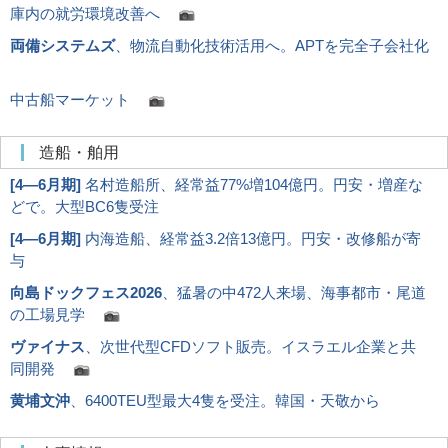
庫内の就労環境改善へ
両備システムズ
、物流自動化技術活用へ。APTを完全子会社化
中古船マーケット
造船・舶用
[
4―6月期
]
名村造船所、経常益77%増104億円。円安・増産な
どで。大型BC6隻受注
[
4―6月期
]
内海造船、経常益3.2倍13億円。円安・改修船が寄
与
向島ドックフェス2026
、猛暑の中472人来場、海事都市・尾道
の工場見学
ヴァイナス
、次世代型CFDソフト販売。イスラエル企業と共
同開発
黄埔文沖
、6400TEU型最大4隻を受注。韓国・天敬から