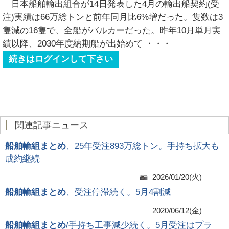
日本船舶輸出組合が14日発表した4月の輸出船契約(受
注)実績は66万総トンと前年同月比6%増だった。隻数は3
隻減の16隻で、全船がバルカーだった。昨年10月単月実
績以降、2030年度納期船が出始めて
・・・
続きはログインして下さい
関連記事ニュース
船舶輸組まとめ
、25年受注893万総トン。手持ち拡大も
成約継続
2026/01/20(火)
船舶輸組まとめ
、受注停滞続く。5月4割減
2020/06/12(金)
船舶輸組まとめ
/手持ち工事減少続く。5月受注はプラ