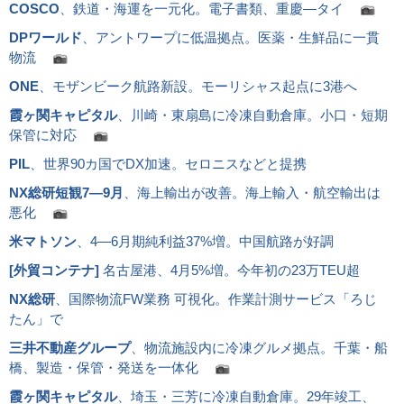
COSCO
、鉄道・海運を一元化。電子書類、重慶―タイ
DPワールド
、アントワープに低温拠点。医薬・生鮮品に一貫
物流
ONE
、モザンビーク航路新設。モーリシャス起点に3港へ
霞ヶ関キャピタル
、川崎・東扇島に冷凍自動倉庫。小口・短期
保管に対応
PIL
、世界90カ国でDX加速。セロニスなどと提携
NX総研短観7―9月
、海上輸出が改善。海上輸入・航空輸出は
悪化
米マトソン
、4―6月期純利益37%増。中国航路が好調
[
外貿コンテナ
]
名古屋港、4月5%増。今年初の23万TEU超
NX総研
、国際物流FW業務 可視化。作業計測サービス「ろじ
たん」で
三井不動産グループ
、物流施設内に冷凍グルメ拠点。千葉・船
橋、製造・保管・発送を一体化
霞ヶ関キャピタル
、埼玉・三芳に冷凍自動倉庫。29年竣工、