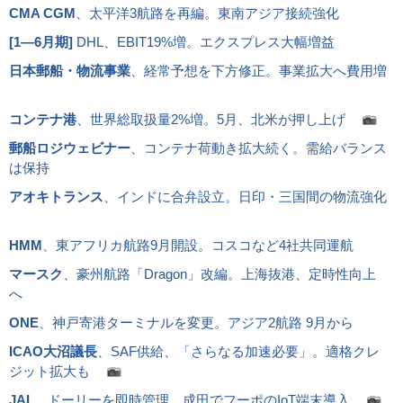
CMA CGM
、太平洋3航路を再編。東南アジア接続強化
[
1―6月期
]
DHL、EBIT19%増。エクスプレス大幅増益
日本郵船・物流事業
、経常予想を下方修正。事業拡大へ費用増
コンテナ港
、世界総取扱量2%増。5月、北米が押し上げ
郵船ロジウェビナー
、コンテナ荷動き拡大続く。需給バランス
は保持
アオキトランス
、インドに合弁設立。日印・三国間の物流強化
HMM
、東アフリカ航路9月開設。コスコなど4社共同運航
マースク
、豪州航路「Dragon」改編。上海抜港、定時性向上
へ
ONE
、神戸寄港ターミナルを変更。アジア2航路 9月から
ICAO大沼議長
、SAF供給、「さらなる加速必要」。適格クレ
ジット拡大も
JAL
、ドーリーを即時管理。成田でフーポのIoT端末導入