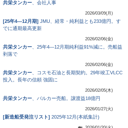
共栄タンカー
、会社人事
2026/03/09(月)
[
25年4―12月期
]
JMU、経常・純利益とも233億円。す
でに通期最高更新
2026/02/06(金)
共栄タンカー
、25年4―12月期純利益91%減に。売船益
剥落で
2026/02/06(金)
共栄タンカー
、コスモ石油と長期契約。29年竣工VLCC
投入。長年の信頼 強固に
2026/02/05(木)
共栄タンカー
、バルカー売船。譲渡益18億円
2026/01/27(火)
[
新造船受発注リスト
]
2025年12月(本紙集計)
2026/01/20(火)