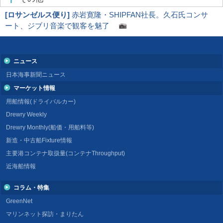
[
ロサンゼルス便り
]
赤岩寛隆・SHIPFAN社長。久石氏コンサ
ート、ジブリ音楽で観客を魅了
ニュース
日本海事新聞ニュース
マーケット情報
用船情報(ドライバルカー)
Drewry Weekly
Drewry Monthly(船価・用船料等)
新造・中古船Fixture情報
主要港コンテナ取扱量(コンテナThroughput)
近海船情報
コラム・特集
GreenNet
マリンネット探訪・まりたん