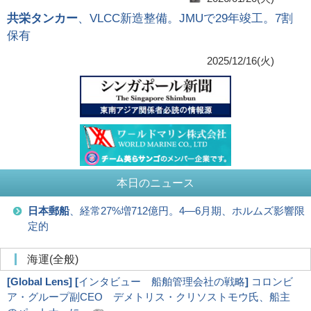
共栄タンカー
、VLCC新造整備。JMUで29年竣工。7割
保有
2025/12/16(火)
本日のニュース
日本郵船
、経常27%増712億円。4―6月期、ホルムズ影響限
定的
海運(全般)
[
Global Lens
]
[
インタビュー 船舶管理会社の戦略
]
コロンビ
ア・グループ副CEO デメトリス・クリソストモウ氏、船主