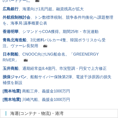
のパートナーに
広島銀行
、海運向け1兆円超。融資残高が拡大
外航税制検討会
、トン数標準税制、競争条件均衡化へ課題整理
を。海事局 議事概要公表
香港明華
、シマンドゥCOA獲得。期間25年・市況連動
青島北海造船
、3元燃料バルカー4隻、韓国ポラリスから受
注。ヴァーレ長契用
日本郵船
、CNOOC向けLNG船命名。「GREENERGY
RIVER」
玉井商船
、通期経常益8.4億円。市況堅調・円安で上方修正
損保ジャパン
、船舶サイバー保険第2弾、電波干渉原因の損失
補償を新設
[
熊本地震
]
商船三井、義援金1000万円
[
熊本地震
]
川崎汽船、義援金1000万円
海運(コンテナ・物流)・港湾