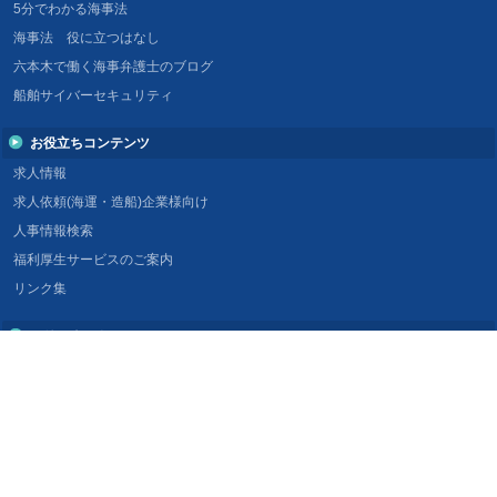
5分でわかる海事法
海事法 役に立つはなし
六本木で働く海事弁護士のブログ
船舶サイバーセキュリティ
お役立ちコンテンツ
求人情報
求人依頼(海運・造船)企業様向け
人事情報検索
福利厚生サービスのご案内
リンク集
マリンネットとは
マリンネットとは
広告掲載について
企業情報
船舶評価・レポーティングサービス
Voyage Watcher