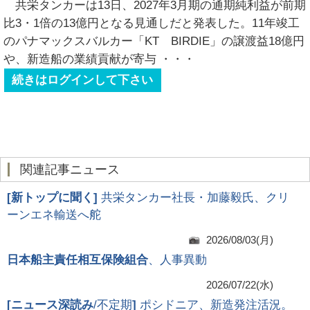
共栄タンカーは13日、2027年3月期の通期純利益が前期
比3・1倍の13億円となる見通しだと発表した。11年竣工
のパナマックスバルカー「KT BIRDIE」の譲渡益18億円
や、新造船の業績貢献が寄与
・・・
続きはログインして下さい
関連記事ニュース
[
新トップに聞く
]
共栄タンカー社長・加藤毅氏、クリ
ーンエネ輸送へ舵
2026/08/03(月)
日本船主責任相互保険組合
、人事異動
2026/07/22(水)
[
ニュース深読み
/不定期
]
ポシドニア、新造発注活況。