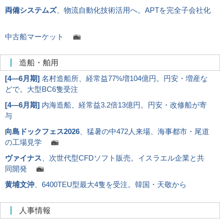
両備システムズ
、物流自動化技術活用へ。APTを完全子会社化
中古船マーケット
造船・舶用
[
4―6月期
]
名村造船所、経常益77%増104億円。円安・増産な
どで。大型BC6隻受注
[
4―6月期
]
内海造船、経常益3.2倍13億円。円安・改修船が寄
与
向島ドックフェス2026
、猛暑の中472人来場、海事都市・尾道
の工場見学
ヴァイナス
、次世代型CFDソフト販売。イスラエル企業と共
同開発
黄埔文沖
、6400TEU型最大4隻を受注。韓国・天敬から
人事情報