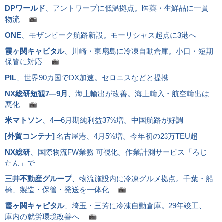
DPワールド
、アントワープに低温拠点。医薬・生鮮品に一貫
物流
ONE
、モザンビーク航路新設。モーリシャス起点に3港へ
霞ヶ関キャピタル
、川崎・東扇島に冷凍自動倉庫。小口・短期
保管に対応
PIL
、世界90カ国でDX加速。セロニスなどと提携
NX総研短観7―9月
、海上輸出が改善。海上輸入・航空輸出は
悪化
米マトソン
、4―6月期純利益37%増。中国航路が好調
[
外貿コンテナ
]
名古屋港、4月5%増。今年初の23万TEU超
NX総研
、国際物流FW業務 可視化。作業計測サービス「ろじ
たん」で
三井不動産グループ
、物流施設内に冷凍グルメ拠点。千葉・船
橋、製造・保管・発送を一体化
霞ヶ関キャピタル
、埼玉・三芳に冷凍自動倉庫。29年竣工、
庫内の就労環境改善へ