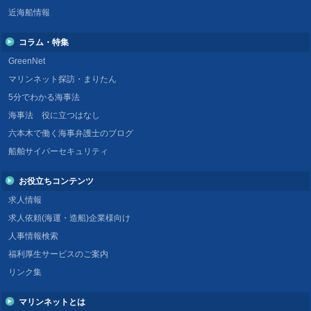
近海船情報
コラム・特集
GreenNet
マリンネット探訪・まりたん
5分でわかる海事法
海事法 役に立つはなし
六本木で働く海事弁護士のブログ
船舶サイバーセキュリティ
お役立ちコンテンツ
求人情報
求人依頼(海運・造船)企業様向け
人事情報検索
福利厚生サービスのご案内
リンク集
マリンネットとは