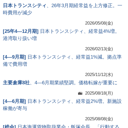
日本トランスシティ
、26年3月期経常益を上方修正。一
時費用が減少
2026/05/08(金)
[
25年4―12月期
]
日本トランスシティ、経常益4%増。
港湾取り扱い増
2026/02/13(金)
[
4―9月期
]
日本トランスシティ、経常益1%減。拠点準
備で費用増
2025/11/12(水)
主要倉庫8社
、4―6月期業績堅調。価格転嫁が重要に
2025/08/18(月)
[
4―6月期
]
日本トランスシティ、経常益2%増。新施設
稼働が寄与
2025/08/08(金)
[
総会
]
日本海運貨物取扱業会・飯塚会長、「行動する