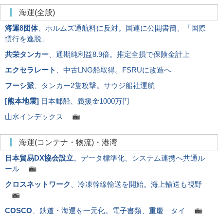
海運(全般)
海運8団体
、ホルムズ通航料に反対。国連に公開書簡、「国際
慣行を逸脱」
共栄タンカー
、通期純利益8.9倍。推定全損で保険金計上
エクセラレート
、中古LNG船取得。FSRUに改造へ
フーシ派
、タンカー2隻攻撃。サウジ船社運航
[
熊本地震
]
日本郵船、義援金1000万円
山水インデックス
海運(コンテナ・物流)・港湾
日本貿易DX協会設立
。データ標準化、システム連携へ共通ル
ール
クロスネットワーク
、冷凍幹線輸送を開始。海上輸送も視野
COSCO
、鉄道・海運を一元化。電子書類、重慶―タイ