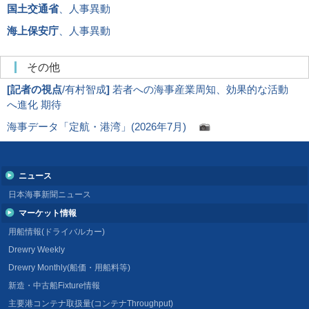
国土交通省
、人事異動
海上保安庁
、人事異動
その他
[
記者の視点
/有村智成
]
若者への海事産業周知、効果的な活動
へ進化 期待
海事データ「定航・港湾」(2026年7月)
ニュース
日本海事新聞ニュース
マーケット情報
用船情報(ドライバルカー)
Drewry Weekly
Drewry Monthly(船価・用船料等)
新造・中古船Fixture情報
主要港コンテナ取扱量(コンテナThroughput)