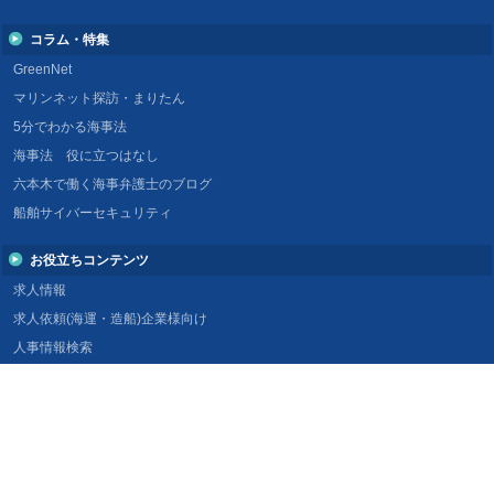
コラム・特集
GreenNet
マリンネット探訪・まりたん
5分でわかる海事法
海事法 役に立つはなし
六本木で働く海事弁護士のブログ
船舶サイバーセキュリティ
お役立ちコンテンツ
求人情報
求人依頼(海運・造船)企業様向け
人事情報検索
福利厚生サービスのご案内
リンク集
マリンネットとは
マリンネットとは