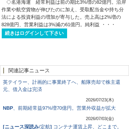
◇名港海運 経常利益は前の期比3%増の82億円。沿岸
作業や航空貨物が伸びたのに加え、受取配当金や持ち分
法による投資利益の増加が寄与した。売上高は2%増の
828億円、営業利益は3%減の61億円。純利益
・・・
続きはログインして下さい
関連記事ニュース
英テイラー、計画的に事業終了へ、船隊売却で株主還
元、借入金は完済
2026/07/23(木)
NBP
、前期経常益97%増70億円。営業外収益が拡大
2026/07/03(金)
[
ニュース深読み
/定航
]
コンテナ運賃上昇、どこまで。