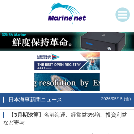
2026/05/15 (金)
日本海事新聞ニュース
‌【
3月期決算
】名港海運、経常益3%増。投資利益
など寄与