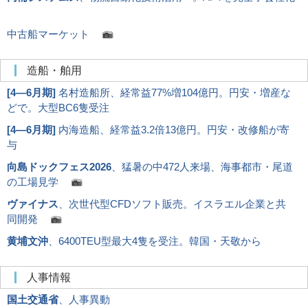
中古船マーケット
造船・舶用
[
4―6月期
]
名村造船所、経常益77%増104億円。円安・増産な
どで。大型BC6隻受注
[
4―6月期
]
内海造船、経常益3.2倍13億円。円安・改修船が寄
与
向島ドックフェス2026
、猛暑の中472人来場、海事都市・尾道
の工場見学
ヴァイナス
、次世代型CFDソフト販売。イスラエル企業と共
同開発
黄埔文沖
、6400TEU型最大4隻を受注。韓国・天敬から
人事情報
国土交通省
、人事異動