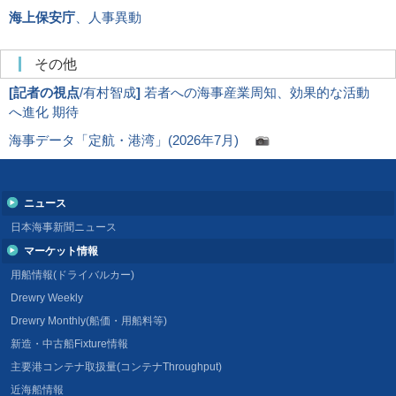
海上保安庁
、人事異動
その他
[
記者の視点
/有村智成
]
若者への海事産業周知、効果的な活動
へ進化 期待
海事データ「定航・港湾」(2026年7月)
ニュース
日本海事新聞ニュース
マーケット情報
用船情報(ドライバルカー)
Drewry Weekly
Drewry Monthly(船価・用船料等)
新造・中古船Fixture情報
主要港コンテナ取扱量(コンテナThroughput)
近海船情報