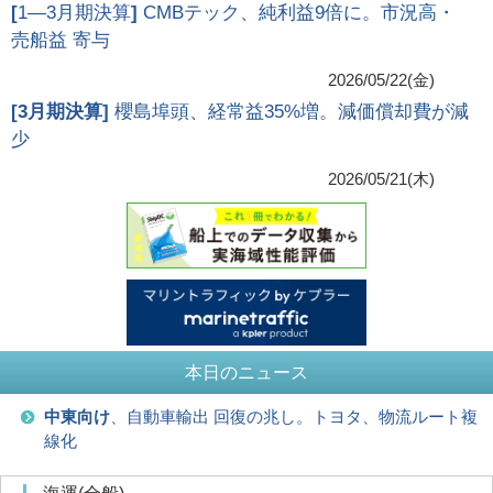
[
1―3月期決算
]
CMBテック、純利益9倍に。市況高・
売船益 寄与
2026/05/22(金)
[
3月期決算
]
櫻島埠頭、経常益35%増。減価償却費が減
少
2026/05/21(木)
本日のニュース
中東向け
、自動車輸出 回復の兆し。トヨタ、物流ルート複
線化