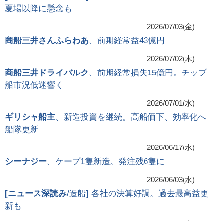
夏場以降に懸念も
2026/07/03(金)
商船三井さんふらわあ
、前期経常益43億円
2026/07/02(木)
商船三井ドライバルク
、前期経常損失15億円。チップ
船市況低迷響く
2026/07/01(水)
ギリシャ船主
、新造投資を継続。高船価下、効率化へ
船隊更新
2026/06/17(水)
シーナジー
、ケープ1隻新造。発注残6隻に
2026/06/03(水)
[
ニュース深読み
/造船
]
各社の決算好調。過去最高益更
新も