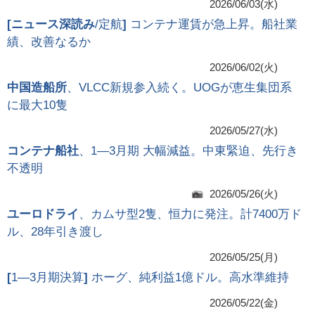
2026/06/03(水)
[
ニュース深読み
/定航
]
コンテナ運賃が急上昇。船社業
績、改善なるか
2026/06/02(火)
中国造船所
、VLCC新規参入続く。UOGが恵生集団系
に最大10隻
2026/05/27(水)
コンテナ船社
、1―3月期 大幅減益。中東緊迫、先行き
不透明
2026/05/26(火)
ユーロドライ
、カムサ型2隻、恒力に発注。計7400万ド
ル、28年引き渡し
2026/05/25(月)
[
1―3月期決算
]
ホーグ、純利益1億ドル。高水準維持
2026/05/22(金)