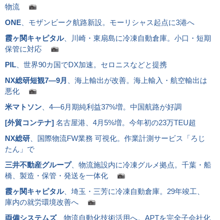
物流
ONE
、モザンビーク航路新設。モーリシャス起点に3港へ
霞ヶ関キャピタル
、川崎・東扇島に冷凍自動倉庫。小口・短期
保管に対応
PIL
、世界90カ国でDX加速。セロニスなどと提携
NX総研短観7―9月
、海上輸出が改善。海上輸入・航空輸出は
悪化
米マトソン
、4―6月期純利益37%増。中国航路が好調
[
外貿コンテナ
]
名古屋港、4月5%増。今年初の23万TEU超
NX総研
、国際物流FW業務 可視化。作業計測サービス「ろじ
たん」で
三井不動産グループ
、物流施設内に冷凍グルメ拠点。千葉・船
橋、製造・保管・発送を一体化
霞ヶ関キャピタル
、埼玉・三芳に冷凍自動倉庫。29年竣工、
庫内の就労環境改善へ
両備システムズ
、物流自動化技術活用へ。APTを完全子会社化