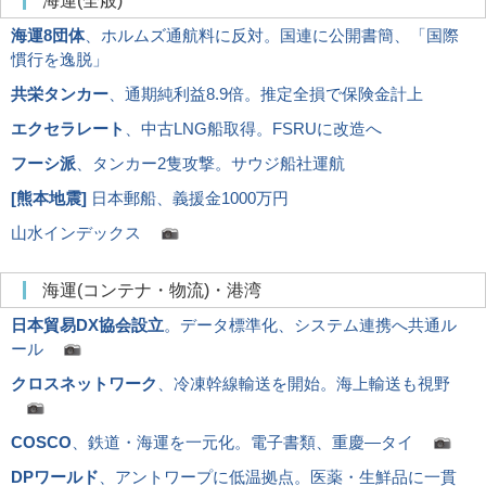
海運(全般)
海運8団体
、ホルムズ通航料に反対。国連に公開書簡、「国際
慣行を逸脱」
共栄タンカー
、通期純利益8.9倍。推定全損で保険金計上
エクセラレート
、中古LNG船取得。FSRUに改造へ
フーシ派
、タンカー2隻攻撃。サウジ船社運航
[
熊本地震
]
日本郵船、義援金1000万円
山水インデックス
海運(コンテナ・物流)・港湾
日本貿易DX協会設立
。データ標準化、システム連携へ共通ル
ール
クロスネットワーク
、冷凍幹線輸送を開始。海上輸送も視野
COSCO
、鉄道・海運を一元化。電子書類、重慶―タイ
DPワールド
、アントワープに低温拠点。医薬・生鮮品に一貫