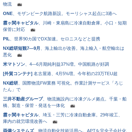
物流
ONE
、モザンビーク航路新設。モーリシャス起点に3港へ
霞ヶ関キャピタル
、川崎・東扇島に冷凍自動倉庫。小口・短期
保管に対応
PIL
、世界90カ国でDX加速。セロニスなどと提携
NX総研短観7―9月
、海上輸出が改善。海上輸入・航空輸出は
悪化
米マトソン
、4―6月期純利益37%増。中国航路が好調
[
外貿コンテナ
]
名古屋港、4月5%増。今年初の23万TEU超
NX総研
、国際物流FW業務 可視化。作業計測サービス「ろじ
たん」で
三井不動産グループ
、物流施設内に冷凍グルメ拠点。千葉・船
橋、製造・保管・発送を一体化
霞ヶ関キャピタル
、埼玉・三芳に冷凍自動倉庫。29年竣工、
庫内の就労環境改善へ
両備システムズ
、物流自動化技術活用へ。APTを完全子会社化