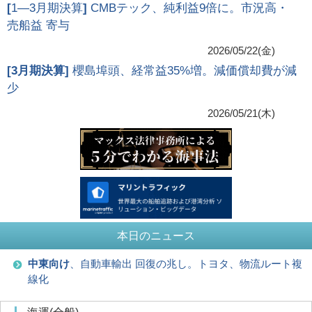
[
1―3月期決算
]
CMBテック、純利益9倍に。市況高・
売船益 寄与
2026/05/22(金)
[
3月期決算
]
櫻島埠頭、経常益35%増。減価償却費が減
少
2026/05/21(木)
本日のニュース
中東向け
、自動車輸出 回復の兆し。トヨタ、物流ルート複
線化