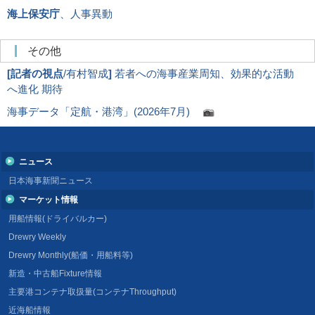
海上保安庁
、人事異動
その他
[
記者の視点
/有村智成
]
若者への海事産業周知、効果的な活動
へ進化 期待
海事データ「定航・港湾」(2026年7月)
ニュース
日本海事新聞ニュース
マーケット情報
用船情報(ドライバルカー)
Drewry Weekly
Drewry Monthly(船価・用船料等)
新造・中古船Fixture情報
主要港コンテナ取扱量(コンテナThroughput)
近海船情報