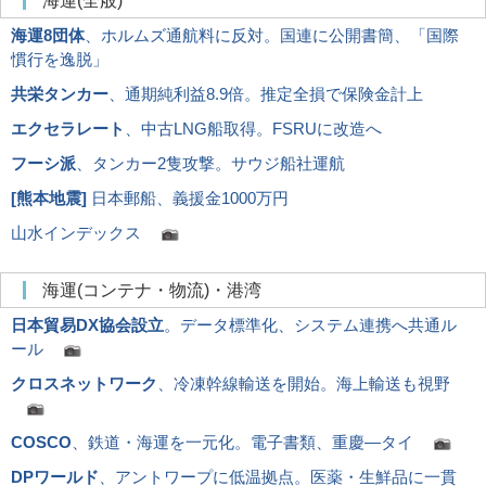
海運(全般)
海運8団体
、ホルムズ通航料に反対。国連に公開書簡、「国際
慣行を逸脱」
共栄タンカー
、通期純利益8.9倍。推定全損で保険金計上
エクセラレート
、中古LNG船取得。FSRUに改造へ
フーシ派
、タンカー2隻攻撃。サウジ船社運航
[
熊本地震
]
日本郵船、義援金1000万円
山水インデックス
海運(コンテナ・物流)・港湾
日本貿易DX協会設立
。データ標準化、システム連携へ共通ル
ール
クロスネットワーク
、冷凍幹線輸送を開始。海上輸送も視野
COSCO
、鉄道・海運を一元化。電子書類、重慶―タイ
DPワールド
、アントワープに低温拠点。医薬・生鮮品に一貫