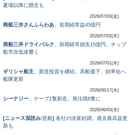
夏場以降に懸念も
2026/07/03(金)
商船三井さんふらわあ
、前期経常益43億円
2026/07/02(木)
商船三井ドライバルク
、前期経常損失15億円。チップ
船市況低迷響く
2026/07/01(水)
ギリシャ船主
、新造投資を継続。高船価下、効率化へ
船隊更新
2026/06/17(水)
シーナジー
、ケープ1隻新造。発注残6隻に
2026/06/03(水)
[
ニュース深読み
/造船
]
各社の決算好調。過去最高益更
新も