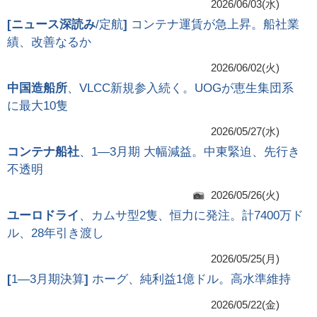
2026/06/03(水)
[
ニュース深読み
/定航
]
コンテナ運賃が急上昇。船社業
績、改善なるか
2026/06/02(火)
中国造船所
、VLCC新規参入続く。UOGが恵生集団系
に最大10隻
2026/05/27(水)
コンテナ船社
、1―3月期 大幅減益。中東緊迫、先行き
不透明
2026/05/26(火)
ユーロドライ
、カムサ型2隻、恒力に発注。計7400万ド
ル、28年引き渡し
2026/05/25(月)
[
1―3月期決算
]
ホーグ、純利益1億ドル。高水準維持
2026/05/22(金)