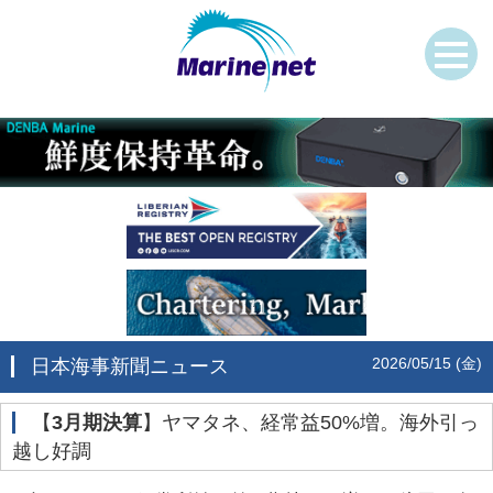
2026/05/15 (金)
日本海事新聞ニュース
‌【
3月期決算
】ヤマタネ、経常益50%増。海外引っ
越し好調