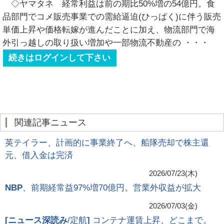
◇ヤマタネ 経常利益は前の期比50%増の54億円。食
品部門でコメ販売事業での需給逼迫(ひっぱく)に伴う販売
単価上昇や価格転嫁が進んだことに加え、物流部門で海
外引っ越しの取り扱い増加や一部物流不動産の
・・・
続きはログインして下さい
関連記事ニュース
英テイラー、計画的に事業終了へ、船隊売却で株主還
元、借入金は完済
2026/07/23(木)
NBP
、前期経常益97%増70億円。営業外収益が拡大
2026/07/03(金)
[
ニュース深読み
/定航
]
コンテナ運賃上昇、どこまで。