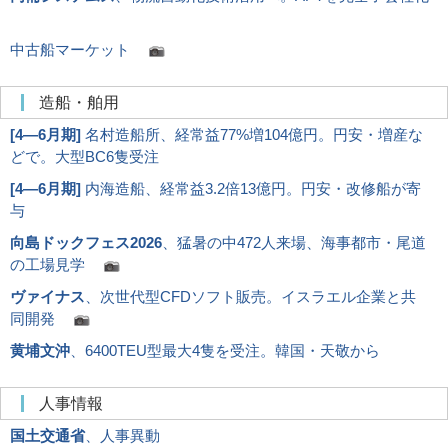
中古船マーケット
造船・舶用
[
4―6月期
]
名村造船所、経常益77%増104億円。円安・増産な
どで。大型BC6隻受注
[
4―6月期
]
内海造船、経常益3.2倍13億円。円安・改修船が寄
与
向島ドックフェス2026
、猛暑の中472人来場、海事都市・尾道
の工場見学
ヴァイナス
、次世代型CFDソフト販売。イスラエル企業と共
同開発
黄埔文沖
、6400TEU型最大4隻を受注。韓国・天敬から
人事情報
国土交通省
、人事異動