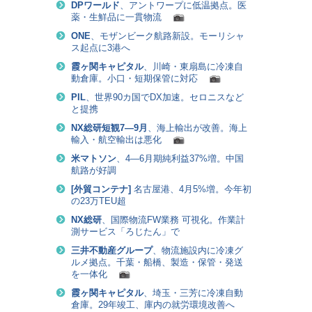
DPワールド
、アントワープに低温拠点。医
薬・生鮮品に一貫物流
ONE
、モザンビーク航路新設。モーリシャ
ス起点に3港へ
霞ヶ関キャピタル
、川崎・東扇島に冷凍自
動倉庫。小口・短期保管に対応
PIL
、世界90カ国でDX加速。セロニスなど
と提携
NX総研短観7―9月
、海上輸出が改善。海上
輸入・航空輸出は悪化
米マトソン
、4―6月期純利益37%増。中国
航路が好調
[
外貿コンテナ
]
名古屋港、4月5%増。今年初
の23万TEU超
NX総研
、国際物流FW業務 可視化。作業計
測サービス「ろじたん」で
三井不動産グループ
、物流施設内に冷凍グ
ルメ拠点。千葉・船橋、製造・保管・発送
を一体化
霞ヶ関キャピタル
、埼玉・三芳に冷凍自動
倉庫。29年竣工、庫内の就労環境改善へ