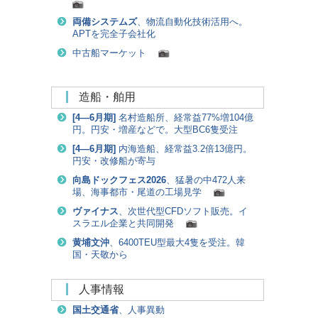
両備システムズ
、物流自動化技術活用へ。
APTを完全子会社化
中古船マーケット
造船・舶用
[
4―6月期
]
名村造船所、経常益77%増104億
円。円安・増産などで。大型BC6隻受注
[
4―6月期
]
内海造船、経常益3.2倍13億円。
円安・改修船が寄与
向島ドックフェス2026
、猛暑の中472人来
場、海事都市・尾道の工場見学
ヴァイナス
、次世代型CFDソフト販売。イ
スラエル企業と共同開発
黄埔文沖
、6400TEU型最大4隻を受注。韓
国・天敬から
人事情報
国土交通省
、人事異動