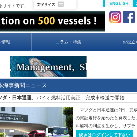
ENGLISH
大
文字サイズ
るサイトです。
ト情報
コラム・特集
お役立
日本海事新聞ニュース
マツダ・日本通運
、バイオ燃料活用実証。完成車輸送で開始
マツダと日本通運は2日、完成
の実証走行を始めたと発表した
ル燃料の利点を生かし、サプラ
続きはログインして下さい