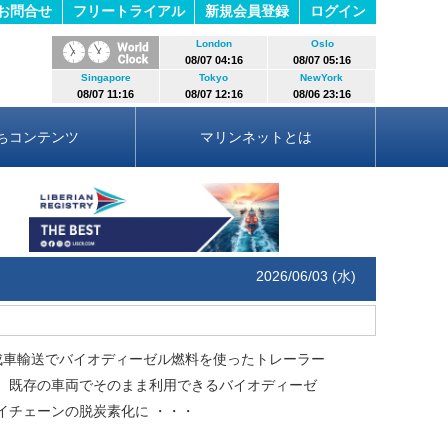
お問合せ
フリートライアル
新規会員登録
ログイン
London
Oslo
08/07 04:16
08/07 05:16
Singapore
Tokyo
NewYork
08/07 11:16
08/07 12:16
08/06 23:16
ちコンテンツ
マリンネットとは
2026/06/03 (水)
車輸送でバイオディーゼル燃料を使ったトレーラー
。既存の車両でそのまま利用できるバイオディーゼ
イチェーンの脱炭素化に
・・・