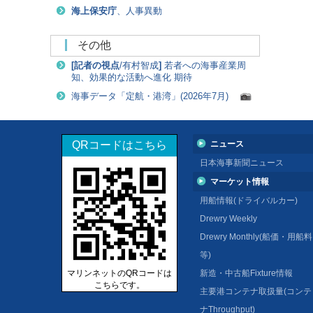
海上保安庁
、人事異動
その他
[
記者の視点
/有村智成
]
若者への海事産業周
知、効果的な活動へ進化 期待
海事データ「定航・港湾」(2026年7月)
QRコードはこちら
ニュース
日本海事新聞ニュース
マーケット情報
用船情報(ドライバルカー)
Drewry Weekly
Drewry Monthly(船価・用船料
等)
マリンネットのQRコードは
新造・中古船Fixture情報
こちらです。
主要港コンテナ取扱量(コンテ
ナThroughput)