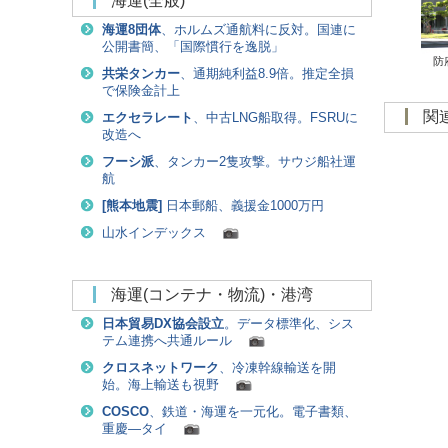
海運(全般)
海運8団体
、ホルムズ通航料に反対。国連に
公開書簡、「国際慣行を逸脱」
防
共栄タンカー
、通期純利益8.9倍。推定全損
で保険金計上
エクセラレート
、中古LNG船取得。FSRUに
改造へ
フーシ派
、タンカー2隻攻撃。サウジ船社運
航
[
熊本地震
]
日本郵船、義援金1000万円
山水インデックス
海運(コンテナ・物流)・港湾
日本貿易DX協会設立
。データ標準化、シス
テム連携へ共通ルール
クロスネットワーク
、冷凍幹線輸送を開
始。海上輸送も視野
COSCO
、鉄道・海運を一元化。電子書類、
重慶―タイ