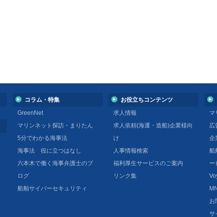
コラム・特集
お役立ちコンテンツ
GreenNet
求人情報
マ
マリンネット探訪・まりたん
求人依頼(海運・造船)企業様向
広
5分でわかる海事法
け
企
海事法 役に立つはなし
人事情報検索
船
六本木で働く海事弁護士のブ
福利厚生サービスのご案内
ー
ログ
リンク集
Vo
船舶サイバーセキュリティ
MN
お
サ