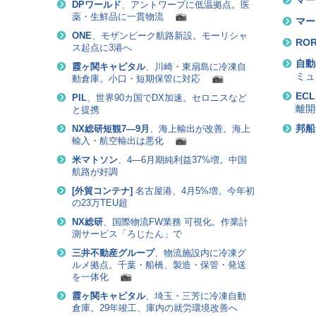
DPワールド
、アントワープに低温拠点。医
薬・生鮮品に一貫物流
マー
ONE
、モザンビーク航路新設。モーリシャ
RO
ス起点に3港へ
自動
霞ヶ関キャピタル
、川崎・東扇島に冷凍自
ミュ
動倉庫。小口・短期保管に対応
ECL
PIL
、世界90カ国でDX加速。セロニスなど
離開
と提携
邦船
NX総研短観7―9月
、海上輸出が改善。海上
輸入・航空輸出は悪化
米マトソン
、4―6月期純利益37%増。中国
航路が好調
[
外貿コンテナ
]
名古屋港、4月5%増。今年初
の23万TEU超
NX総研
、国際物流FW業務 可視化。作業計
測サービス「ろじたん」で
三井不動産グループ
、物流施設内に冷凍グ
ルメ拠点。千葉・船橋、製造・保管・発送
を一体化
霞ヶ関キャピタル
、埼玉・三芳に冷凍自動
倉庫。29年竣工、庫内の就労環境改善へ