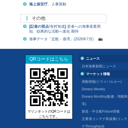
海上保安庁
、人事異動
その他
[
記者の視点
/有村智成
]
若者への海事産業周
知、効果的な活動へ進化 期待
海事データ「定航・港湾」(2026年7月)
QRコードはこちら
ニュース
日本海事新聞ニュース
マーケット情報
用船情報(ドライバルカー)
Drewry Weekly
Drewry Monthly(船価・用船料
等)
マリンネットのQRコードは
新造・中古船Fixture情報
こちらです。
主要港コンテナ取扱量(コンテ
ナThroughput)