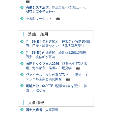
両備システムズ
、物流自動化技術活用へ。
APTを完全子会社化
中古船マーケット
造船・舶用
[
4―6月期
]
名村造船所、経常益77%増104億
円。円安・増産などで。大型BC6隻受注
[
4―6月期
]
内海造船、経常益3.2倍13億円。
円安・改修船が寄与
向島ドックフェス2026
、猛暑の中472人来
場、海事都市・尾道の工場見学
ヴァイナス
、次世代型CFDソフト販売。イ
スラエル企業と共同開発
黄埔文沖
、6400TEU型最大4隻を受注。韓
国・天敬から
人事情報
国土交通省
、人事異動