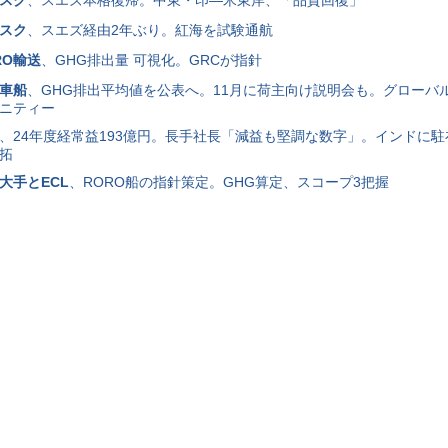
スク
、スエズ経由2年ぶり。紅海を試験通航
RO輸送
、GHG排出量 可視化。GRCが指針
車船
、GHG排出平均値を公表へ。11月に荷主向け説明会も。グローバル
ニティー
、24年度経常益193億円。長手社長「減益も堅調な数字」。インドに
拓
大手とECL
、RORO船の指針策定。GHG算定、スコープ3把握