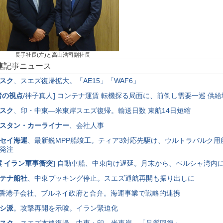
長手社長(左)と高山浩司副社長
関連記事ニュース
スク
、スエズ復帰拡大。「AE15」「WAF6」
者の視点
/神子真人
]
コンテナ運賃 転機探る局面に、前倒し需要一巡 供給
スク
、印・中東―米東岸スエズ復帰。輸送日数 東航14日短縮
スタン・カーライナー
、会社人事
セイ海運
、最新鋭MPP船竣工。ティア3対応先駆け、ウルトラバルク用
発注
震 イラン軍事衝突
]
自動車船、中東向け遅延。月末から、ペルシャ湾内に
テナ船社
、中東ブッキング停止。スエズ通航再開も振り出しに
L香港子会社、ブルネイ政府と合弁。海運事業で戦略的連携
シ派
。攻撃再開を示唆。イラン緊迫化
スク
、スエズ本格復帰。中東・印―米東岸、「品質回復」