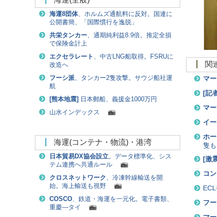
海運8団体
、ホルムズ通航料に反対。国連に
公開書簡、「国際慣行を逸脱」
共栄タンカー
、通期純利益8.9倍。推定全損
で保険金計上
エクセラレート
、中古LNG船取得。FSRUに
改造へ
マー
フーシ派
、タンカー2隻攻撃。サウジ船社運
航
[
記
[
熊本地震
]
日本郵船、義援金1000万円
マー
山水インデックス
イー
ホー
海運(コンテナ・物流)・港湾
隻も
日本貿易DX協会設立
。データ標準化、シス
[
激
テム連携へ共通ルール
コン
クロスネットワーク
、冷凍幹線輸送を開
始。海上輸送も視野
EC
COSCO
、鉄道・海運を一元化。電子書類、
フー
重慶―タイ
マー