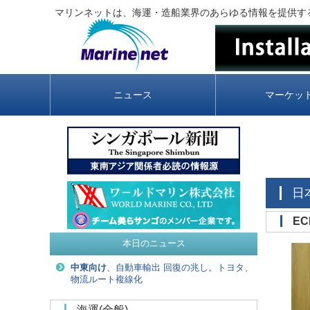
マリンネットは、海運・造船業界のあらゆる情報を提供す
ニュース
マーケッ
E
本日のニュース
中東向け
、自動車輸出 回復の兆し。トヨタ、
物流ルート複線化
海運(全般)