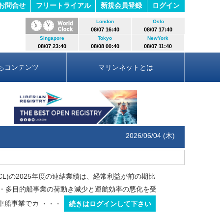
お問合せ
フリートライアル
新規会員登録
ログイン
London
Oslo
08/07 16:40
08/07 17:40
Singapore
Tokyo
NewYork
08/07 23:40
08/08 00:40
08/07 11:40
ちコンテンツ
マリンネットとは
2026/06/04 (木)
L)の2025年度の連結業績は、経常利益が前の期比
船・多目的船事業の荷動き減少と運航効率の悪化を受
車船事業でカ
・・・
続きはログインして下さい