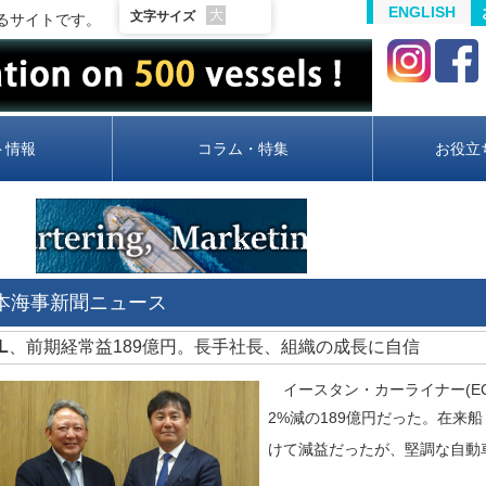
ENGLISH
大
文字サイズ
るサイトです。
ト情報
コラム・特集
お役立
日本海事新聞ニュース
CL
、前期経常益189億円。長手社長、組織の成長に自信
イースタン・カーライナー(EC
2%減の189億円だった。在来
けて減益だったが、堅調な自動