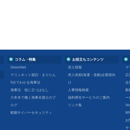
コラム・特集
お役立ちコンテンツ
GreenNet
求人情報
マ
マリンネット探訪・まりたん
求人依頼(海運・造船)企業様向
広
5分でわかる海事法
け
企
海事法 役に立つはなし
人事情報検索
船
六本木で働く海事弁護士のブ
福利厚生サービスのご案内
ー
ログ
リンク集
Vo
船舶サイバーセキュリティ
MN
お
サ