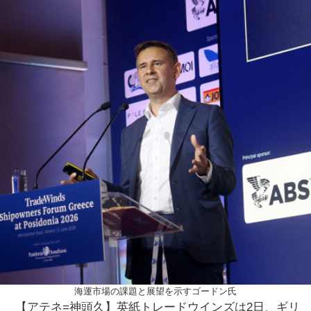
海運市場の課題と展望を示すゴードン氏
【アテネ=神頭久】英紙トレードウインズは2日、ギリ