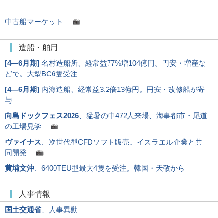
中古船マーケット
造船・舶用
[
4―6月期
]
名村造船所、経常益77%増104億円。円安・増産な
どで。大型BC6隻受注
[
4―6月期
]
内海造船、経常益3.2倍13億円。円安・改修船が寄
与
向島ドックフェス2026
、猛暑の中472人来場、海事都市・尾道
の工場見学
ヴァイナス
、次世代型CFDソフト販売。イスラエル企業と共
同開発
黄埔文沖
、6400TEU型最大4隻を受注。韓国・天敬から
人事情報
国土交通省
、人事異動