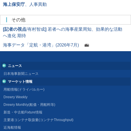
海上保安庁
、人事異動
その他
[
記者の視点
/有村智成
]
若者への海事産業周知、効果的な活動
へ進化 期待
海事データ「定航・港湾」(2026年7月)
ニュース
日本海事新聞ニュース
マーケット情報
用船情報(ドライバルカー)
Drewry Weekly
Drewry Monthly(船価・用船料等)
新造・中古船Fixture情報
主要港コンテナ取扱量(コンテナThroughput)
近海船情報