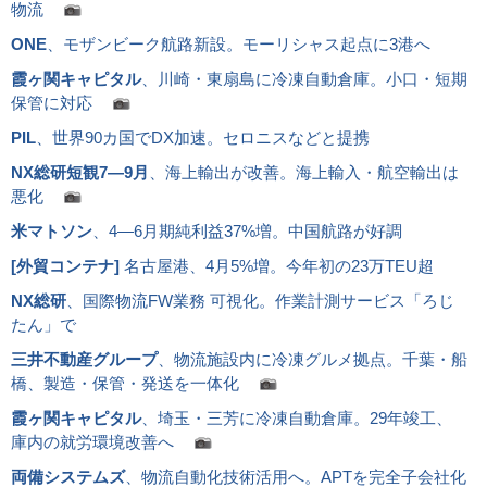
物流
ONE
、モザンビーク航路新設。モーリシャス起点に3港へ
霞ヶ関キャピタル
、川崎・東扇島に冷凍自動倉庫。小口・短期
保管に対応
PIL
、世界90カ国でDX加速。セロニスなどと提携
NX総研短観7―9月
、海上輸出が改善。海上輸入・航空輸出は
悪化
米マトソン
、4―6月期純利益37%増。中国航路が好調
[
外貿コンテナ
]
名古屋港、4月5%増。今年初の23万TEU超
NX総研
、国際物流FW業務 可視化。作業計測サービス「ろじ
たん」で
三井不動産グループ
、物流施設内に冷凍グルメ拠点。千葉・船
橋、製造・保管・発送を一体化
霞ヶ関キャピタル
、埼玉・三芳に冷凍自動倉庫。29年竣工、
庫内の就労環境改善へ
両備システムズ
、物流自動化技術活用へ。APTを完全子会社化