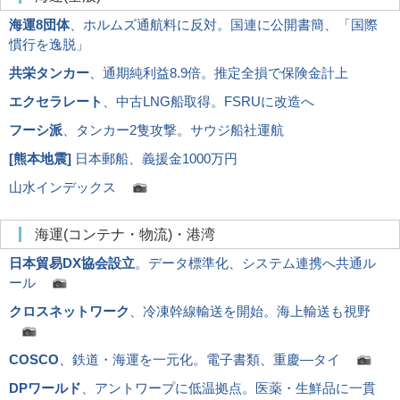
海運8団体
、ホルムズ通航料に反対。国連に公開書簡、「国際
慣行を逸脱」
共栄タンカー
、通期純利益8.9倍。推定全損で保険金計上
エクセラレート
、中古LNG船取得。FSRUに改造へ
フーシ派
、タンカー2隻攻撃。サウジ船社運航
[
熊本地震
]
日本郵船、義援金1000万円
山水インデックス
海運(コンテナ・物流)・港湾
日本貿易DX協会設立
。データ標準化、システム連携へ共通ル
ール
クロスネットワーク
、冷凍幹線輸送を開始。海上輸送も視野
COSCO
、鉄道・海運を一元化。電子書類、重慶―タイ
DPワールド
、アントワープに低温拠点。医薬・生鮮品に一貫