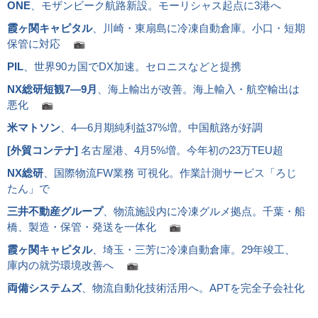
ONE
、モザンビーク航路新設。モーリシャス起点に3港へ
霞ヶ関キャピタル
、川崎・東扇島に冷凍自動倉庫。小口・短期
保管に対応
PIL
、世界90カ国でDX加速。セロニスなどと提携
NX総研短観7―9月
、海上輸出が改善。海上輸入・航空輸出は
悪化
米マトソン
、4―6月期純利益37%増。中国航路が好調
[
外貿コンテナ
]
名古屋港、4月5%増。今年初の23万TEU超
NX総研
、国際物流FW業務 可視化。作業計測サービス「ろじ
たん」で
三井不動産グループ
、物流施設内に冷凍グルメ拠点。千葉・船
橋、製造・保管・発送を一体化
霞ヶ関キャピタル
、埼玉・三芳に冷凍自動倉庫。29年竣工、
庫内の就労環境改善へ
両備システムズ
、物流自動化技術活用へ。APTを完全子会社化