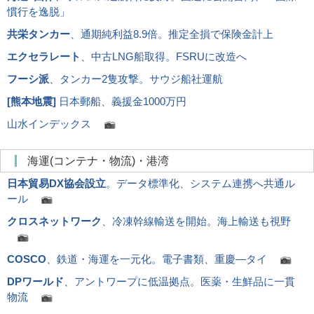
慣行を逸脱」
共栄タンカー
、通期純利益8.9倍。推定全損で保険金計上
エクセラレート
、中古LNG船取得。FSRUに改造へ
フーシ派
、タンカー2隻攻撃。サウジ船社運航
[
熊本地震
]
日本郵船、義援金1000万円
山水インデックス
海運(コンテナ・物流)・港湾
日本貿易DX協会設立
。データ標準化、システム連携へ共通ル
ール
クロスネットワーク
、冷凍幹線輸送を開始。海上輸送も視野
COSCO
、鉄道・海運を一元化。電子書類、重慶―タイ
DPワールド
、アントワープに低温拠点。医薬・生鮮品に一貫
物流