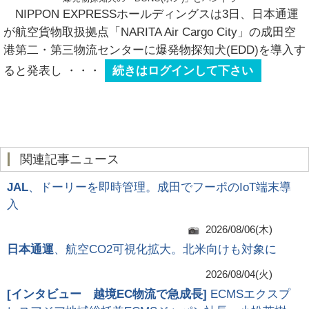
NIPPON EXPRESSホールディングスは3日、日本通運
が航空貨物取扱拠点「NARITA Air Cargo City」の成田空
港第二・第三物流センターに爆発物探知犬(EDD)を導入す
ると発表し
・・・
続きはログインして下さい
関連記事ニュース
JAL
、ドーリーを即時管理。成田でフーポのIoT端末導
入
2026/08/06(木)
日本通運
、航空CO2可視化拡大。北米向けも対象に
2026/08/04(火)
[
インタビュー 越境EC物流で急成長
]
ECMSエクスプ