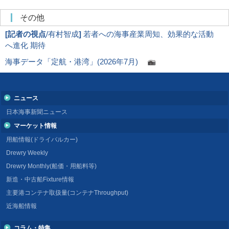
その他
[
記者の視点
/有村智成
]
若者への海事産業周知、効果的な活動
へ進化 期待
海事データ「定航・港湾」(2026年7月)
ニュース
日本海事新聞ニュース
マーケット情報
用船情報(ドライバルカー)
Drewry Weekly
Drewry Monthly(船価・用船料等)
新造・中古船Fixture情報
主要港コンテナ取扱量(コンテナThroughput)
近海船情報
コラム・特集