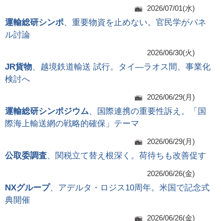
2026/07/01(水)
運輸総研シンポ
、重要物資を止めない。官民学がパネ
ル討論
2026/06/30(火)
JR貨物
、越境鉄道輸送 試行。タイ―ラオス間、事業化
検討へ
2026/06/29(月)
運輸総研シンポジウム
、国際連携の重要性訴え。「国
際海上輸送網の戦略的確保」テーマ
2026/06/29(月)
公取委調査
、関税立て替え根深く。荷待ちも改善促す
2026/06/26(金)
NXグループ
、アデルタ・ロジス10周年。米国で記念式
典開催
2026/06/26(金)