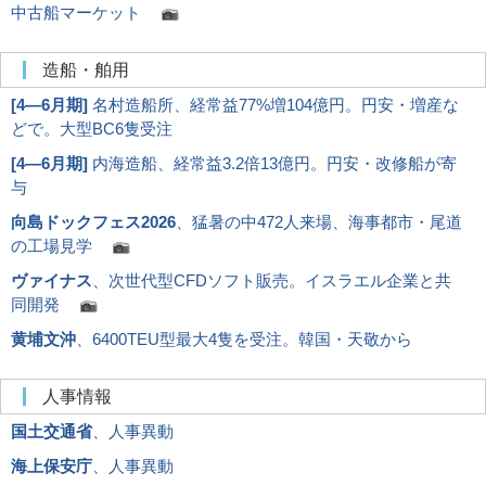
中古船マーケット
造船・舶用
[
4―6月期
]
名村造船所、経常益77%増104億円。円安・増産な
どで。大型BC6隻受注
[
4―6月期
]
内海造船、経常益3.2倍13億円。円安・改修船が寄
与
向島ドックフェス2026
、猛暑の中472人来場、海事都市・尾道
の工場見学
ヴァイナス
、次世代型CFDソフト販売。イスラエル企業と共
同開発
黄埔文沖
、6400TEU型最大4隻を受注。韓国・天敬から
人事情報
国土交通省
、人事異動
海上保安庁
、人事異動