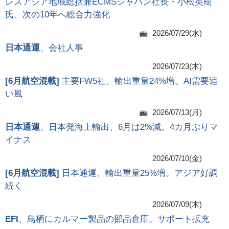
レスアジア地域総括兼ECMSジャパン社長・小松英樹
氏、次の10年へ総合力強化
2026/07/29(水)
日本通運
、会社人事
2026/07/23(木)
[
6月航空混載
]
主要FW5社、輸出重量24%増。AI需要追
い風
2026/07/13(月)
日本通運
、日本発海上輸出、6月は2%減。4カ月ぶりマ
イナス
2026/07/10(金)
[
6月航空混載
]
日本通運、輸出重量25%増。アジア好調
続く
2026/07/09(木)
EFI
、鳥栖にカルマー製品の部品倉庫。サポート拡充