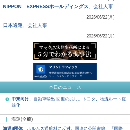
NIPPON EXPRESSホールディングス
、会社人事
2026/06/22(月)
日本通運
、会社人事
2026/06/22(月)
本日のニュース
中東向け
、自動車輸出 回復の兆し。トヨタ、物流ルート複
線化
海運(全般)
海運8団体
、ホルムズ通航料に反対。国連に公開書簡、「国際