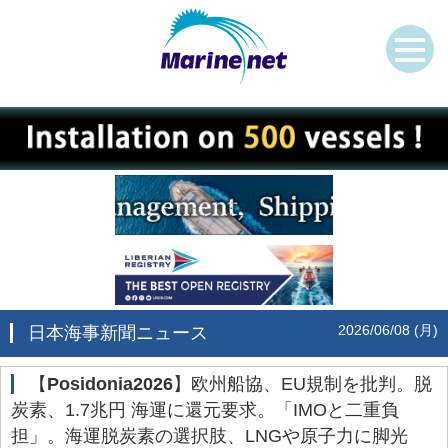
2026/06/08 (月)
日本海事新聞ニュース
‌【
Posidonia2026
】欧州船協、EU規制を批判。脱
炭素、1.7兆円 海運に還元要求。「IMOと二重負
担」。海運脱炭素の選択肢、LNGや原子力に脚光