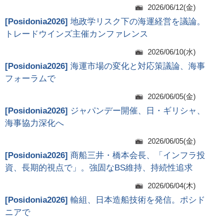
2026/06/12(金)
[
Posidonia2026
]
地政学リスク下の海運経営を議論。
トレードウインズ主催カンファレンス
2026/06/10(水)
[
Posidonia2026
]
海運市場の変化と対応策議論、海事
フォーラムで
2026/06/05(金)
[
Posidonia2026
]
ジャパンデー開催、日・ギリシャ、
海事協力深化へ
2026/06/05(金)
[
Posidonia2026
]
商船三井・橋本会長、「インフラ投
資、長期的視点で」。強固なBS維持、持続性追求
2026/06/04(木)
[
Posidonia2026
]
輸組、日本造船技術を発信。ポシド
ニアで