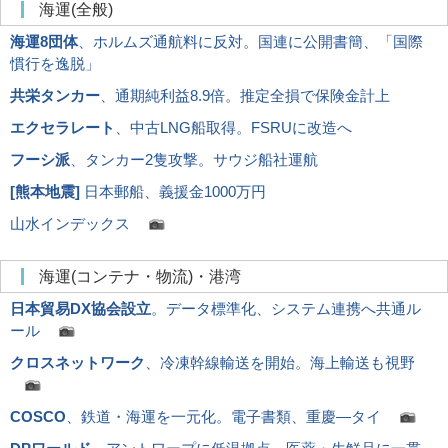
海運(全般)
海運8団体
、ホルムズ通航料に反対。国連に公開書簡、「国際
慣行を逸脱」
共栄タンカー
、通期純利益8.9倍。推定全損で保険金計上
エクセラレート
、中古LNG船取得。FSRUに改造へ
フーシ派
、タンカー2隻攻撃。サウジ船社運航
[
熊本地震
]
日本郵船、義援金1000万円
山水インデックス
海運(コンテナ・物流)・港湾
日本貿易DX協会設立
。データ標準化、システム連携へ共通ル
ール
クロスネットワーク
、冷凍幹線輸送を開始。海上輸送も視野
COSCO
、鉄道・海運を一元化。電子書類、重慶―タイ