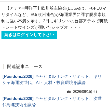
【アテネ=岬洋平】欧州船主協会(ECSA)は、FuelEUマ
リタイムなど、EU(欧州連合)が海運業界に課す脱炭素規
制に強い不満を示す。2日にギリシャの首都アテネで英紙
トレードウインズが開いたシップオ
・・・
続きはログインして下さい
関連記事ニュース
[
Posidonia2026
]
キャピタルリンク・サミット、ギリ
シャ海運次世代、AI・人材・投資環境を議論
2026/06/15(月)
[
Posidonia2026
]
キャピタルリンク・サミット、次世
代海運技術を議論