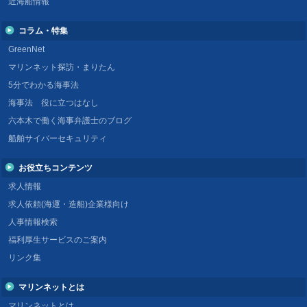
近海船情報
コラム・特集
GreenNet
マリンネット探訪・まりたん
5分でわかる海事法
海事法 役に立つはなし
六本木で働く海事弁護士のブログ
船舶サイバーセキュリティ
お役立ちコンテンツ
求人情報
求人依頼(海運・造船)企業様向け
人事情報検索
福利厚生サービスのご案内
リンク集
マリンネットとは
マリンネットとは