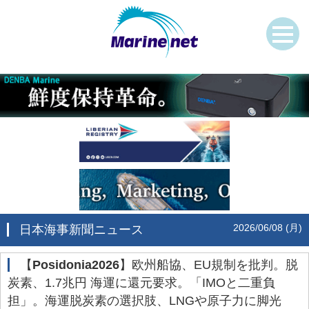
2026/06/08 (月)
日本海事新聞ニュース
‌【
Posidonia2026
】欧州船協、EU規制を批判。脱
炭素、1.7兆円 海運に還元要求。「IMOと二重負
担」。海運脱炭素の選択肢、LNGや原子力に脚光