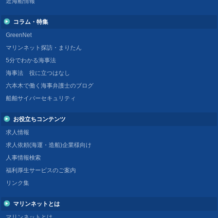
近海船情報
コラム・特集
GreenNet
マリンネット探訪・まりたん
5分でわかる海事法
海事法 役に立つはなし
六本木で働く海事弁護士のブログ
船舶サイバーセキュリティ
お役立ちコンテンツ
求人情報
求人依頼(海運・造船)企業様向け
人事情報検索
福利厚生サービスのご案内
リンク集
マリンネットとは
マリンネットとは