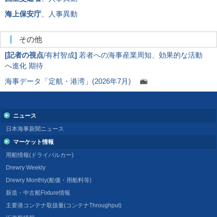
海上保安庁
、人事異動
その他
[
記者の視点
/有村智成
]
若者への海事産業周知、効果的な活動
へ進化 期待
海事データ「定航・港湾」(2026年7月)
ニュース
日本海事新聞ニュース
マーケット情報
用船情報(ドライバルカー)
Drewry Weekly
Drewry Monthly(船価・用船料等)
新造・中古船Fixture情報
主要港コンテナ取扱量(コンテナThroughput)