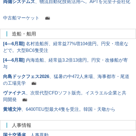
両備システムズ
、物流自動化技術活用へ。APTを完全子会社化
中古船マーケット
造船・舶用
[
4―6月期
]
名村造船所、経常益77%増104億円。円安・増産な
どで。大型BC6隻受注
[
4―6月期
]
内海造船、経常益3.2倍13億円。円安・改修船が寄
与
向島ドックフェス2026
、猛暑の中472人来場、海事都市・尾道
の工場見学
ヴァイナス
、次世代型CFDソフト販売。イスラエル企業と共
同開発
黄埔文沖
、6400TEU型最大4隻を受注。韓国・天敬から
人事情報
国土交通省
、人事異動