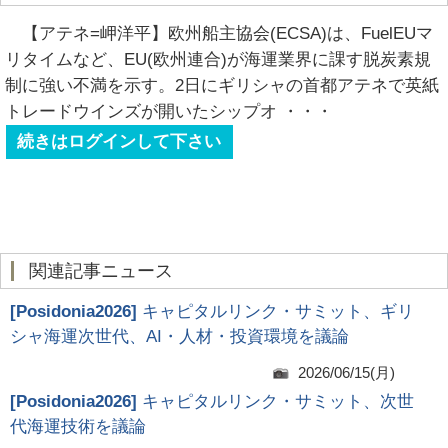
【アテネ=岬洋平】欧州船主協会(ECSA)は、FuelEUマ
リタイムなど、EU(欧州連合)が海運業界に課す脱炭素規
制に強い不満を示す。2日にギリシャの首都アテネで英紙
トレードウインズが開いたシップオ
・・・
続きはログインして下さい
関連記事ニュース
[
Posidonia2026
]
キャピタルリンク・サミット、ギリ
シャ海運次世代、AI・人材・投資環境を議論
2026/06/15(月)
[
Posidonia2026
]
キャピタルリンク・サミット、次世
代海運技術を議論