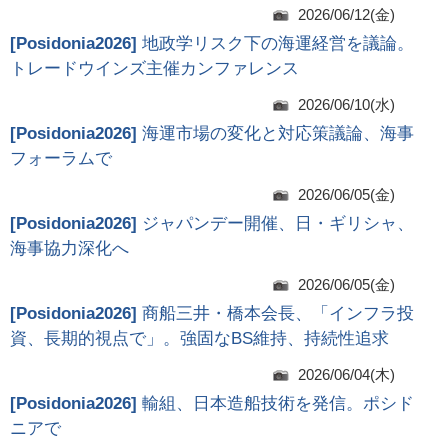
2026/06/12(金)
[
Posidonia2026
]
地政学リスク下の海運経営を議論。
トレードウインズ主催カンファレンス
2026/06/10(水)
[
Posidonia2026
]
海運市場の変化と対応策議論、海事
フォーラムで
2026/06/05(金)
[
Posidonia2026
]
ジャパンデー開催、日・ギリシャ、
海事協力深化へ
2026/06/05(金)
[
Posidonia2026
]
商船三井・橋本会長、「インフラ投
資、長期的視点で」。強固なBS維持、持続性追求
2026/06/04(木)
[
Posidonia2026
]
輸組、日本造船技術を発信。ポシド
ニアで