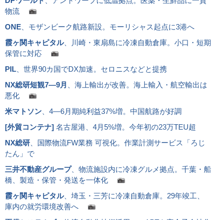
DPワールド
、アントワープに低温拠点。医薬・生鮮品に一貫
物流
ONE
、モザンビーク航路新設。モーリシャス起点に3港へ
霞ヶ関キャピタル
、川崎・東扇島に冷凍自動倉庫。小口・短期
保管に対応
PIL
、世界90カ国でDX加速。セロニスなどと提携
NX総研短観7―9月
、海上輸出が改善。海上輸入・航空輸出は
悪化
米マトソン
、4―6月期純利益37%増。中国航路が好調
[
外貿コンテナ
]
名古屋港、4月5%増。今年初の23万TEU超
NX総研
、国際物流FW業務 可視化。作業計測サービス「ろじ
たん」で
三井不動産グループ
、物流施設内に冷凍グルメ拠点。千葉・船
橋、製造・保管・発送を一体化
霞ヶ関キャピタル
、埼玉・三芳に冷凍自動倉庫。29年竣工、
庫内の就労環境改善へ