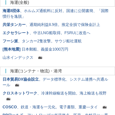
海運(全般)
海運8団体
、ホルムズ通航料に反対。国連に公開書簡、「国際
慣行を逸脱」
共栄タンカー
、通期純利益8.9倍。推定全損で保険金計上
エクセラレート
、中古LNG船取得。FSRUに改造へ
フーシ派
、タンカー2隻攻撃。サウジ船社運航
[
熊本地震
]
日本郵船、義援金1000万円
山水インデックス
海運(コンテナ・物流)・港湾
日本貿易DX協会設立
。データ標準化、システム連携へ共通ル
ール
クロスネットワーク
、冷凍幹線輸送を開始。海上輸送も視野
COSCO
、鉄道・海運を一元化。電子書類、重慶―タイ