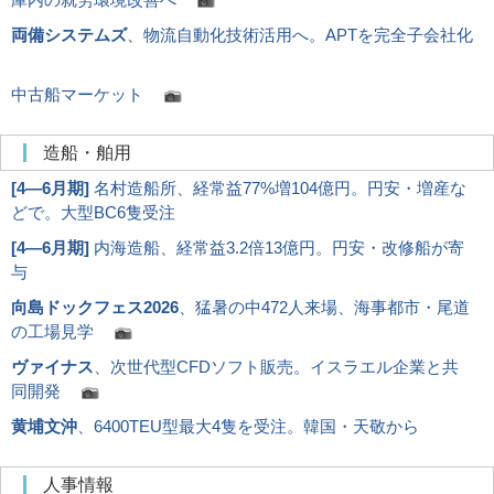
両備システムズ
、物流自動化技術活用へ。APTを完全子会社化
中古船マーケット
造船・舶用
[
4―6月期
]
名村造船所、経常益77%増104億円。円安・増産な
どで。大型BC6隻受注
[
4―6月期
]
内海造船、経常益3.2倍13億円。円安・改修船が寄
与
向島ドックフェス2026
、猛暑の中472人来場、海事都市・尾道
の工場見学
ヴァイナス
、次世代型CFDソフト販売。イスラエル企業と共
同開発
黄埔文沖
、6400TEU型最大4隻を受注。韓国・天敬から
人事情報