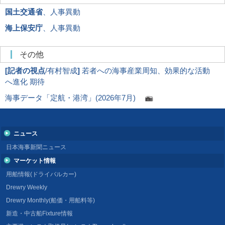
国土交通省
、人事異動
海上保安庁
、人事異動
その他
[
記者の視点
/有村智成
]
若者への海事産業周知、効果的な活動
へ進化 期待
海事データ「定航・港湾」(2026年7月)
ニュース
日本海事新聞ニュース
マーケット情報
用船情報(ドライバルカー)
Drewry Weekly
Drewry Monthly(船価・用船料等)
新造・中古船Fixture情報