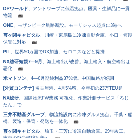
DPワールド
、アントワープに低温拠点。医薬・生鮮品に一貫
物流
ONE
、モザンビーク航路新設。モーリシャス起点に3港へ
霞ヶ関キャピタル
、川崎・東扇島に冷凍自動倉庫。小口・短期
保管に対応
PIL
、世界90カ国でDX加速。セロニスなどと提携
NX総研短観7―9月
、海上輸出が改善。海上輸入・航空輸出は
悪化
米マトソン
、4―6月期純利益37%増。中国航路が好調
[
外貿コンテナ
]
名古屋港、4月5%増。今年初の23万TEU超
NX総研
、国際物流FW業務 可視化。作業計測サービス「ろじ
たん」で
三井不動産グループ
、物流施設内に冷凍グルメ拠点。千葉・船
橋、製造・保管・発送を一体化
霞ヶ関キャピタル
、埼玉・三芳に冷凍自動倉庫。29年竣工、
庫内の就労環境改善へ