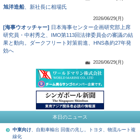
旭洋造船
、新社長に相場氏
2026/06/29(月)
[
海事ウオッチャー
]
日本海事センター企画研究部上席
研究員・中村秀之、IMO第113回法律委員会の審議の結
果と動向。ダークフリート対策前進、HNS条約27年発
効へ
2026/06/29(月)
本日のニュース
中東向け
、自動車輸出 回復の兆し。トヨタ、物流ルート複
線化