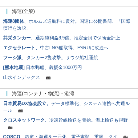
海運(全般)
海運8団体
、ホルムズ通航料に反対。国連に公開書簡、「国際
慣行を逸脱」
共栄タンカー
、通期純利益8.9倍。推定全損で保険金計上
エクセラレート
、中古LNG船取得。FSRUに改造へ
フーシ派
、タンカー2隻攻撃。サウジ船社運航
[
熊本地震
]
日本郵船、義援金1000万円
山水インデックス
海運(コンテナ・物流)・港湾
日本貿易DX協会設立
。データ標準化、システム連携へ共通ル
ール
クロスネットワーク
、冷凍幹線輸送を開始。海上輸送も視野
COSCO
、鉄道・海運を一元化。電子書類、重慶―タイ