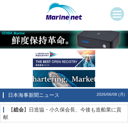
2026/06/08 (月)
日本海事新聞ニュース
‌【
総会
】日造協・小久保会長、今後も造船業に貢
献