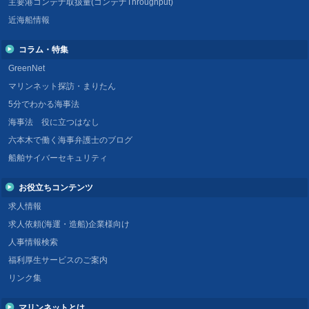
主要港コンテナ取扱量(コンテナThroughput)
近海船情報
コラム・特集
GreenNet
マリンネット探訪・まりたん
5分でわかる海事法
海事法 役に立つはなし
六本木で働く海事弁護士のブログ
船舶サイバーセキュリティ
お役立ちコンテンツ
求人情報
求人依頼(海運・造船)企業様向け
人事情報検索
福利厚生サービスのご案内
リンク集
マリンネットとは