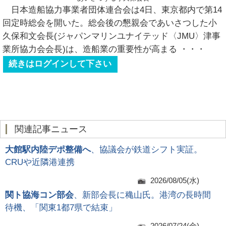
日本造船協力事業者団体連合会は4日、東京都内で第14
回定時総会を開いた。総会後の懇親会であいさつした小
久保和文会長(ジャパンマリンユナイテッド〈JMU〉津事
業所協力会会長)は、造船業の重要性が高まる
・・・
続きはログインして下さい
関連記事ニュース
大館駅内陸デポ整備へ
、協議会が鉄道シフト実証。
CRUや近隣港連携
2026/08/05(水)
関ト協海コン部会
、新部会長に穐山氏。港湾の長時間
待機、「関東1都7県で結束」
2026/07/24(金)