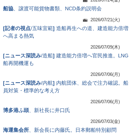
船協
、譲渡可能貨物書類、NCD条約説明会
2026/07/21(火)
[
記者の視点
/五味宜範
]
造船再生への道、建造能力倍増
へ高まる熱気
2026/07/09(木)
[
ニュース深読み
/造船
]
建造能力倍増へ官民推進。LNG
船再開機運も
2026/07/06(月)
[
ニュース深読み
/内航
]
内航団体、総会で注力確認。船
員対策・標準的な考え方
2026/07/06(月)
博多港ふ頭
、新社長に井口氏
2026/07/03(金)
海運集会所
、新会長に内藤氏。日本郵船特別顧問