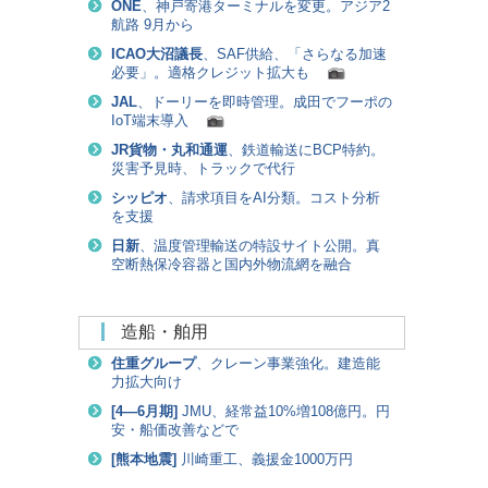
ONE
、神戸寄港ターミナルを変更。アジア2
航路 9月から
ICAO大沼議長
、SAF供給、「さらなる加速
必要」。適格クレジット拡大も
JAL
、ドーリーを即時管理。成田でフーポの
IoT端末導入
JR貨物・丸和通運
、鉄道輸送にBCP特約。
災害予見時、トラックで代行
シッピオ
、請求項目をAI分類。コスト分析
を支援
日新
、温度管理輸送の特設サイト公開。真
空断熱保冷容器と国内外物流網を融合
造船・舶用
住重グループ
、クレーン事業強化。建造能
力拡大向け
[
4―6月期
]
JMU、経常益10%増108億円。円
安・船価改善などで
[
熊本地震
]
川崎重工、義援金1000万円