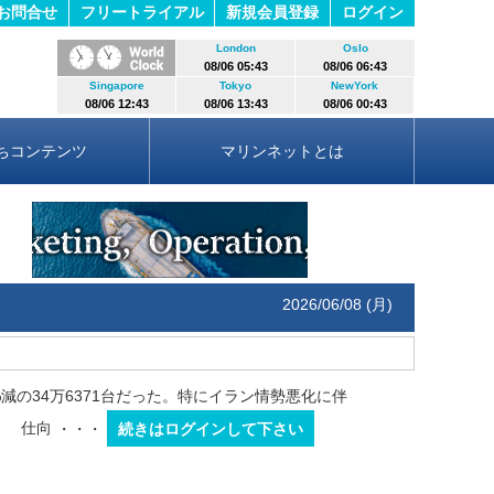
お問合せ
フリートライアル
新規会員登録
ログイン
London
Oslo
08/06 05:43
08/06 06:43
Singapore
Tokyo
NewYork
08/06 12:43
08/06 13:43
08/06 00:43
ちコンテンツ
マリンネットとは
2026/06/08 (月)
の34万6371台だった。特にイラン情勢悪化に伴
。 仕向
・・・
続きはログインして下さい