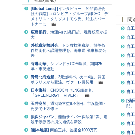
[
Global Lens
]
[
インタビュー 船舶管理会
社の戦略
]
コロンビア・グループ副CEO デ
メトリス・クリソストモウ氏、船主のパー
トナーに
自工
広島銀行
、海運向け1兆円超。融資残高が拡
自工
大
外航税制検討会
、トン数標準税制、競争条
自工
件均衡化へ課題整理を。海事局 議事概要公
自工
表
香港明華
、シマンドゥCOA獲得。期間25
自工
年・市況連動
自工
青島北海造船
、3元燃料バルカー4隻、韓国
自工
ポラリスから受注。ヴァーレ長契用
日本郵船
、CNOOC向けLNG船命名。
自工
「GREENERGY RIVER」
[
菊田
玉井商船
、通期経常益8.4億円。市況堅調・
郎、
円安で上方修正
自工
損保ジャパン
、船舶サイバー保険第2弾、電
波干渉原因の損失補償を新設
自工
[
熊本地震
]
商船三井、義援金1000万円
自工