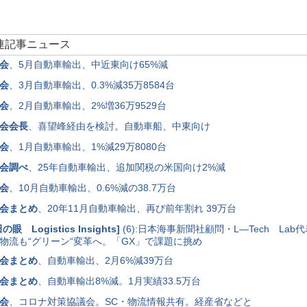
関連記事ニュース
会
、5月自動車輸出、中近東向け65%減
会
、3月自動車輸出、0.3%減35万8584台
会
、2月自動車輸出、2%増36万9529台
会会長
、喜望峰経由を検討。自動車船、中東向け
会
、1月自動車輸出、1%減29万8080台
会調べ
、25年自動車輸出、追加関税の米国向け2%減
会
、10月自動車輸出、0.6%減の38.7万台
会まとめ
、20年11月自動車輸出、再び前年割れ 39万台
の眼 Logistics Insights
]
(6):日本海事新聞社顧問・L―Tech Lab
物流も“グリーン“変革へ。「GX」で課題に挑め
会まとめ
、自動車輸出、2月6%減39万台
会まとめ
、自動車輸出8%減。1月実績33.5万台
会
、コロナ対策協議会。SC・物流情報共有。経産省などと