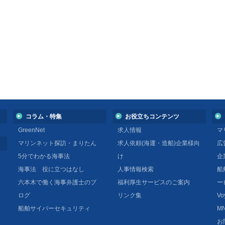
コラム・特集
お役立ちコンテンツ
GreenNet
求人情報
マ
マリンネット探訪・まりたん
求人依頼(海運・造船)企業様向
広
5分でわかる海事法
け
企
海事法 役に立つはなし
人事情報検索
船
六本木で働く海事弁護士のブ
福利厚生サービスのご案内
ー
ログ
リンク集
Vo
船舶サイバーセキュリティ
MN
お