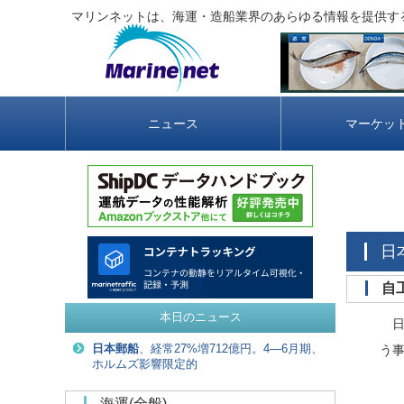
マリンネットは、海運・造船業界のあらゆる情報を提供す
ニュース
マーケッ
本日のニュース
日本
日本郵船
、経常27%増712億円。4―6月期、
う事
ホルムズ影響限定的
海運(全般)