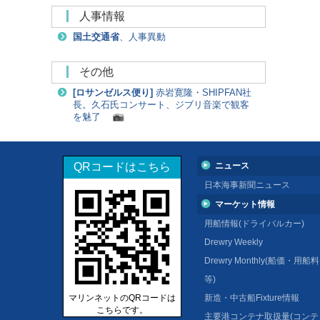
人事情報
国土交通省
、人事異動
その他
[
ロサンゼルス便り
]
赤岩寛隆・SHIPFAN社
長。久石氏コンサート、ジブリ音楽で観客
を魅了
QRコードはこちら
ニュース
日本海事新聞ニュース
マーケット情報
用船情報(ドライバルカー)
Drewry Weekly
Drewry Monthly(船価・用船料
等)
マリンネットのQRコードは
新造・中古船Fixture情報
こちらです。
主要港コンテナ取扱量(コンテ