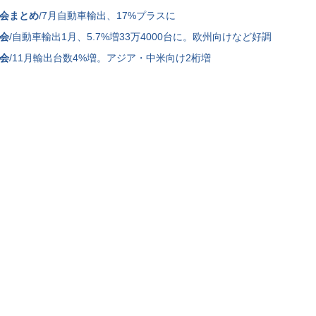
会まとめ
/7月自動車輸出、17%プラスに
会
/自動車輸出1月、5.7%増33万4000台に。欧州向けなど好調
会
/11月輸出台数4%増。アジア・中米向け2桁増