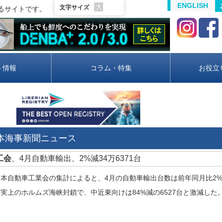
ENGLISH
大
文字サイズ
るサイトです。
ト情報
コラム・特集
お役立
日本海事新聞ニュース
自工会
、4月自動車輸出、2%減34万6371台
自動車工業会の集計によると、4月の自動車輸出台数は前年同月比2%減
実上のホルムズ海峡封鎖で、中近東向けは84%減の6527台と激減した