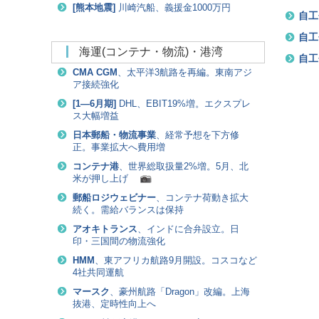
[
熊本地震
]
川崎汽船、義援金1000万円
自工
自工
海運(コンテナ・物流)・港湾
自工
CMA CGM
、太平洋3航路を再編。東南アジ
ア接続強化
[
1―6月期
]
DHL、EBIT19%増。エクスプレ
ス大幅増益
日本郵船・物流事業
、経常予想を下方修
正。事業拡大へ費用増
コンテナ港
、世界総取扱量2%増。5月、北
米が押し上げ
郵船ロジウェビナー
、コンテナ荷動き拡大
続く。需給バランスは保持
アオキトランス
、インドに合弁設立。日
印・三国間の物流強化
HMM
、東アフリカ航路9月開設。コスコなど
4社共同運航
マースク
、豪州航路「Dragon」改編。上海
抜港、定時性向上へ