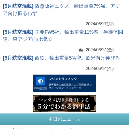
[
5月航空混載
]
阪急阪神エクス、輸出重量7%減。アジ
ア向け振るわず
2024/06/17(月)
[
5月航空混載
]
主要FW5社、輸出重量11%増。半導体関
連、東アジア向け増加
2024/06/14(金)
[
5月航空混載
]
西鉄、輸出重量5%増。欧米向け伸びる
2024/06/14(金)
本日のニュース