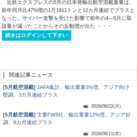
近鉄エクスプレスの5月の日本発輸出航空混載重量は、
前年同月比47%増の1万1911トンと12カ月連続でプラスと
なった。サイバー攻撃を受けた影響で前年の4―5月に取
扱量が減ったことからその反動増が出た
・・・
続きはログインして下さい
関連記事ニュース
[
5月航空混載
]
JAFA集計、輸出重量3%増。アジア向け
堅調、3カ月連続プラス
2026/06/22(月)
[
5月航空混載
]
主要FW5社、輸出重量12%増。アジア好
調、6カ月連続プラス
2026/06/11(木)