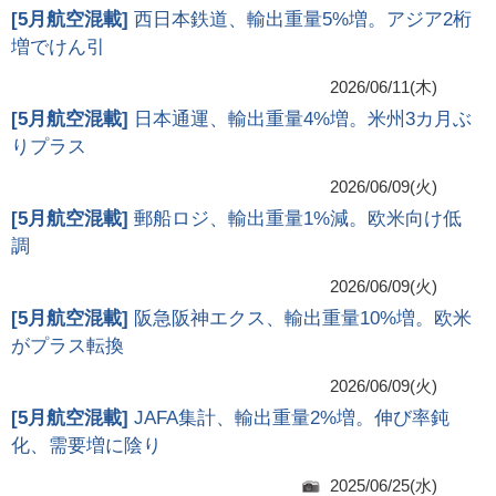
[
5月航空混載
]
西日本鉄道、輸出重量5%増。アジア2桁
増でけん引
2026/06/11(木)
[
5月航空混載
]
日本通運、輸出重量4%増。米州3カ月ぶ
りプラス
2026/06/09(火)
[
5月航空混載
]
郵船ロジ、輸出重量1%減。欧米向け低
調
2026/06/09(火)
[
5月航空混載
]
阪急阪神エクス、輸出重量10%増。欧米
がプラス転換
2026/06/09(火)
[
5月航空混載
]
JAFA集計、輸出重量2%増。伸び率鈍
化、需要増に陰り
2025/06/25(水)