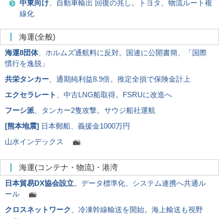
中東向け
、自動車輸出 回復の兆し。トヨタ、物流ルート複
線化
海運(全般)
海運8団体
、ホルムズ通航料に反対。国連に公開書簡、「国際
慣行を逸脱」
共栄タンカー
、通期純利益8.9倍。推定全損で保険金計上
エクセラレート
、中古LNG船取得。FSRUに改造へ
フーシ派
、タンカー2隻攻撃。サウジ船社運航
[
熊本地震
]
日本郵船、義援金1000万円
山水インデックス
海運(コンテナ・物流)・港湾
日本貿易DX協会設立
。データ標準化、システム連携へ共通ル
ール
クロスネットワーク
、冷凍幹線輸送を開始。海上輸送も視野