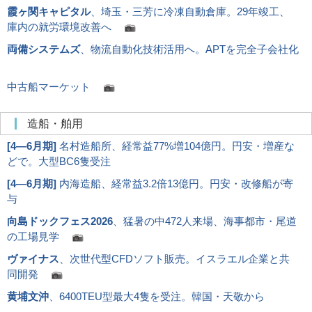
霞ヶ関キャピタル
、埼玉・三芳に冷凍自動倉庫。29年竣工、
庫内の就労環境改善へ
両備システムズ
、物流自動化技術活用へ。APTを完全子会社化
中古船マーケット
造船・舶用
[
4―6月期
]
名村造船所、経常益77%増104億円。円安・増産な
どで。大型BC6隻受注
[
4―6月期
]
内海造船、経常益3.2倍13億円。円安・改修船が寄
与
向島ドックフェス2026
、猛暑の中472人来場、海事都市・尾道
の工場見学
ヴァイナス
、次世代型CFDソフト販売。イスラエル企業と共
同開発
黄埔文沖
、6400TEU型最大4隻を受注。韓国・天敬から