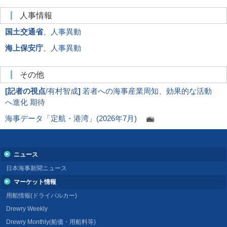
人事情報
国土交通省
、人事異動
海上保安庁
、人事異動
その他
[
記者の視点
/有村智成
]
若者への海事産業周知、効果的な活動
へ進化 期待
海事データ「定航・港湾」(2026年7月)
ニュース
日本海事新聞ニュース
マーケット情報
用船情報(ドライバルカー)
Drewry Weekly
Drewry Monthly(船価・用船料等)