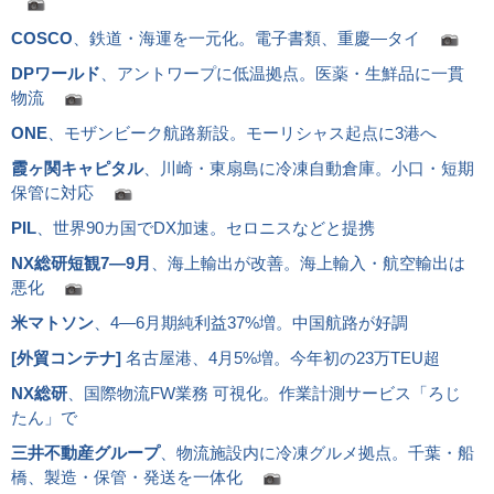
COSCO
、鉄道・海運を一元化。電子書類、重慶―タイ
DPワールド
、アントワープに低温拠点。医薬・生鮮品に一貫
物流
ONE
、モザンビーク航路新設。モーリシャス起点に3港へ
霞ヶ関キャピタル
、川崎・東扇島に冷凍自動倉庫。小口・短期
保管に対応
PIL
、世界90カ国でDX加速。セロニスなどと提携
NX総研短観7―9月
、海上輸出が改善。海上輸入・航空輸出は
悪化
米マトソン
、4―6月期純利益37%増。中国航路が好調
[
外貿コンテナ
]
名古屋港、4月5%増。今年初の23万TEU超
NX総研
、国際物流FW業務 可視化。作業計測サービス「ろじ
たん」で
三井不動産グループ
、物流施設内に冷凍グルメ拠点。千葉・船
橋、製造・保管・発送を一体化