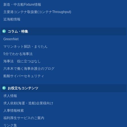
新造・中古船Fixture情報
主要港コンテナ取扱量(コンテナThroughput)
近海船情報
コラム・特集
GreenNet
マリンネット探訪・まりたん
5分でわかる海事法
海事法 役に立つはなし
六本木で働く海事弁護士のブログ
船舶サイバーセキュリティ
お役立ちコンテンツ
求人情報
求人依頼(海運・造船)企業様向け
人事情報検索
福利厚生サービスのご案内
リンク集