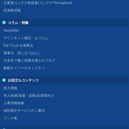
主要港コンテナ取扱量(コンテナThroughput)
近海船情報
コラム・特集
GreenNet
マリンネット探訪・まりたん
5分でわかる海事法
海事法 役に立つはなし
六本木で働く海事弁護士のブログ
船舶サイバーセキュリティ
お役立ちコンテンツ
求人情報
求人依頼(海運・造船)企業様向け
人事情報検索
福利厚生サービスのご案内
リンク集