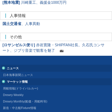
[
熊本地震
]
川崎重工、義援金1000万円
人事情報
国土交通省
、人事異動
その他
[
ロサンゼルス便り
]
赤岩寛隆・SHIPFAN社長。久石氏コンサ
ート、ジブリ音楽で観客を魅了
ニュース
日本海事新聞ニュース
マーケット情報
用船情報(ドライバルカー)
Drewry Weekly
Drewry Monthly(船価・用船料等)
新造・中古船Fixture情報