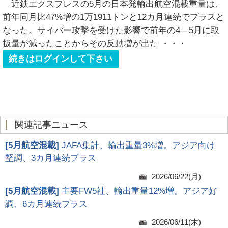
近鉄エクスプレスの5月の日本発輸出航空混載重量は、
前年同月比47%増の1万1911トンと12カ月連続でプラスと
なった。サイバー攻撃を受けた影響で前年の4―5月に取
扱量が減ったことからその反動増が出た
・・・
続きはログインして下さい
関連記事ニュース
[
5月航空混載
]
JAFA集計、輸出重量3%増。アジア向け
堅調、3カ月連続プラス
2026/06/22(月)
[
5月航空混載
]
主要FW5社、輸出重量12%増。アジア好
調、6カ月連続プラス
2026/06/11(木)