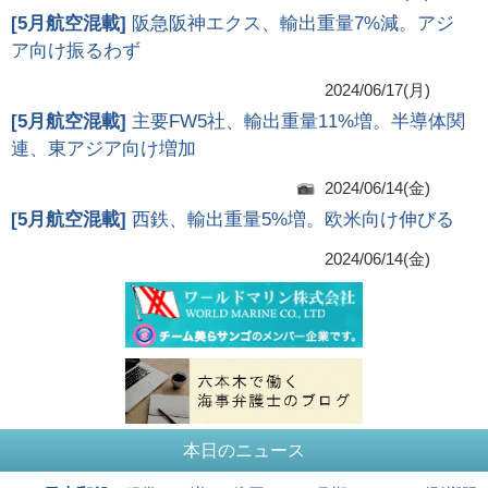
[
5月航空混載
]
阪急阪神エクス、輸出重量7%減。アジ
ア向け振るわず
2024/06/17(月)
[
5月航空混載
]
主要FW5社、輸出重量11%増。半導体関
連、東アジア向け増加
2024/06/14(金)
[
5月航空混載
]
西鉄、輸出重量5%増。欧米向け伸びる
2024/06/14(金)
本日のニュース