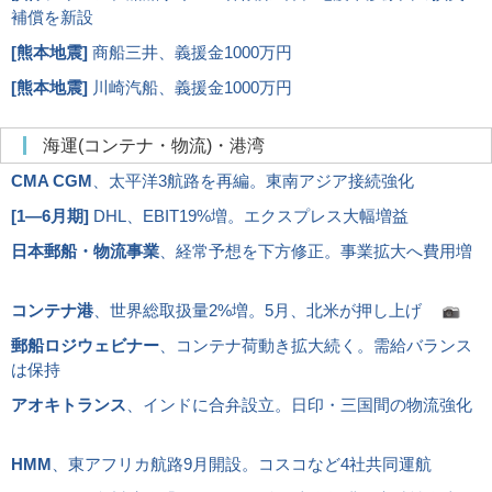
補償を新設
[
熊本地震
]
商船三井、義援金1000万円
[
熊本地震
]
川崎汽船、義援金1000万円
海運(コンテナ・物流)・港湾
CMA CGM
、太平洋3航路を再編。東南アジア接続強化
[
1―6月期
]
DHL、EBIT19%増。エクスプレス大幅増益
日本郵船・物流事業
、経常予想を下方修正。事業拡大へ費用増
コンテナ港
、世界総取扱量2%増。5月、北米が押し上げ
郵船ロジウェビナー
、コンテナ荷動き拡大続く。需給バランス
は保持
アオキトランス
、インドに合弁設立。日印・三国間の物流強化
HMM
、東アフリカ航路9月開設。コスコなど4社共同運航