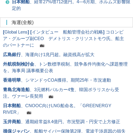
日本郵船
、経常27%増712億円。4―6月期、ホルムズ影響限
定的
海運(全般)
[
Global Lens
]
[
インタビュー 船舶管理会社の戦略
]
コロンビ
ア・グループ副CEO デメトリス・クリソストモウ氏、船主
のパートナーに
広島銀行
、海運向け1兆円超。融資残高が拡大
外航税制検討会
、トン数標準税制、競争条件均衡化へ課題整理
を。海事局 議事概要公表
香港明華
、シマンドゥCOA獲得。期間25年・市況連動
青島北海造船
、3元燃料バルカー4隻、韓国ポラリスから受
注。ヴァーレ長契用
日本郵船
、CNOOC向けLNG船命名。「GREENERGY
RIVER」
玉井商船
、通期経常益8.4億円。市況堅調・円安で上方修正
損保ジャパン
、船舶サイバー保険第2弾、電波干渉原因の損失