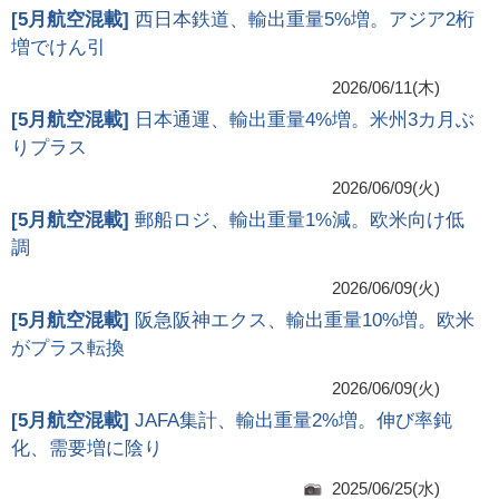
[
5月航空混載
]
西日本鉄道、輸出重量5%増。アジア2桁
増でけん引
2026/06/11(木)
[
5月航空混載
]
日本通運、輸出重量4%増。米州3カ月ぶ
りプラス
2026/06/09(火)
[
5月航空混載
]
郵船ロジ、輸出重量1%減。欧米向け低
調
2026/06/09(火)
[
5月航空混載
]
阪急阪神エクス、輸出重量10%増。欧米
がプラス転換
2026/06/09(火)
[
5月航空混載
]
JAFA集計、輸出重量2%増。伸び率鈍
化、需要増に陰り
2025/06/25(水)