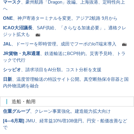
マースク
、豪州航路「Dragon」改編。上海抜港、定時性向上
へ
ONE
、神戸寄港ターミナルを変更。アジア2航路 9月から
ICAO大沼議長
、SAF供給、「さらなる加速必要」。適格クレ
ジット拡大も
JAL
、ドーリーを即時管理。成田でフーポのIoT端末導入
JR貨物・丸和通運
、鉄道輸送にBCP特約。災害予見時、トラ
ックで代行
シッピオ
、請求項目をAI分類。コスト分析を支援
日新
、温度管理輸送の特設サイト公開。真空断熱保冷容器と国
内外物流網を融合
造船・舶用
住重グループ
、クレーン事業強化。建造能力拡大向け
[
4―6月期
]
JMU、経常益10%増108億円。円安・船価改善など
で