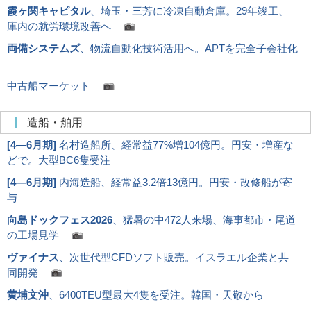
霞ヶ関キャピタル
、埼玉・三芳に冷凍自動倉庫。29年竣工、
庫内の就労環境改善へ
両備システムズ
、物流自動化技術活用へ。APTを完全子会社化
中古船マーケット
造船・舶用
[
4―6月期
]
名村造船所、経常益77%増104億円。円安・増産な
どで。大型BC6隻受注
[
4―6月期
]
内海造船、経常益3.2倍13億円。円安・改修船が寄
与
向島ドックフェス2026
、猛暑の中472人来場、海事都市・尾道
の工場見学
ヴァイナス
、次世代型CFDソフト販売。イスラエル企業と共
同開発
黄埔文沖
、6400TEU型最大4隻を受注。韓国・天敬から