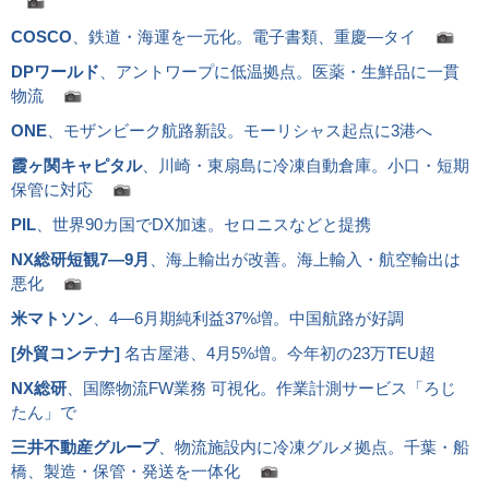
COSCO
、鉄道・海運を一元化。電子書類、重慶―タイ
DPワールド
、アントワープに低温拠点。医薬・生鮮品に一貫
物流
ONE
、モザンビーク航路新設。モーリシャス起点に3港へ
霞ヶ関キャピタル
、川崎・東扇島に冷凍自動倉庫。小口・短期
保管に対応
PIL
、世界90カ国でDX加速。セロニスなどと提携
NX総研短観7―9月
、海上輸出が改善。海上輸入・航空輸出は
悪化
米マトソン
、4―6月期純利益37%増。中国航路が好調
[
外貿コンテナ
]
名古屋港、4月5%増。今年初の23万TEU超
NX総研
、国際物流FW業務 可視化。作業計測サービス「ろじ
たん」で
三井不動産グループ
、物流施設内に冷凍グルメ拠点。千葉・船
橋、製造・保管・発送を一体化