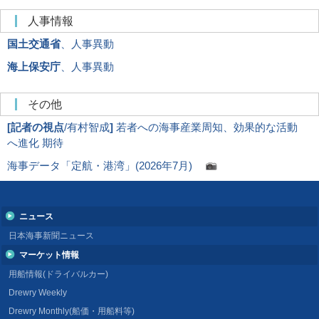
人事情報
国土交通省
、人事異動
海上保安庁
、人事異動
その他
[
記者の視点
/有村智成
]
若者への海事産業周知、効果的な活動
へ進化 期待
海事データ「定航・港湾」(2026年7月)
ニュース
日本海事新聞ニュース
マーケット情報
用船情報(ドライバルカー)
Drewry Weekly
Drewry Monthly(船価・用船料等)