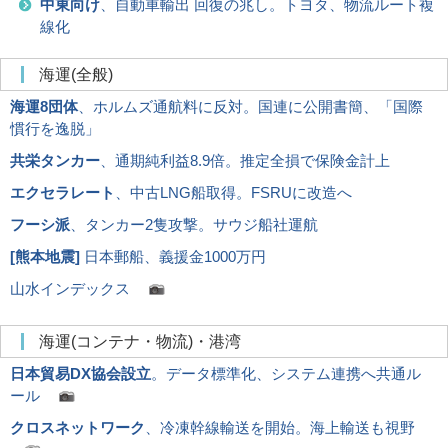
中東向け
、自動車輸出 回復の兆し。トヨタ、物流ルート複
線化
海運(全般)
海運8団体
、ホルムズ通航料に反対。国連に公開書簡、「国際
慣行を逸脱」
共栄タンカー
、通期純利益8.9倍。推定全損で保険金計上
エクセラレート
、中古LNG船取得。FSRUに改造へ
フーシ派
、タンカー2隻攻撃。サウジ船社運航
[
熊本地震
]
日本郵船、義援金1000万円
山水インデックス
海運(コンテナ・物流)・港湾
日本貿易DX協会設立
。データ標準化、システム連携へ共通ル
ール
クロスネットワーク
、冷凍幹線輸送を開始。海上輸送も視野