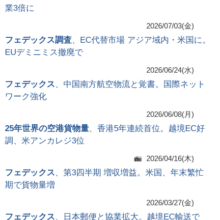
業3倍に
2026/07/03(金)
フェデックス調査
、EC代替市場 アジア域内・米国に。
EUデミニミス撤廃で
2026/06/24(水)
フェデックス
、中国南方航空物流と覚書。国際ネット
ワーク強化
2026/06/08(月)
25年世界の空港貨物量
、香港5年連続首位。越境EC好
調、米アンカレジ3位
2026/04/16(木)
フェデックス
、第3四半期 増収増益。米国、年末繁忙
期で貨物量増
2026/03/27(金)
フェデックス
、日本郵便と協業拡大。越境EC輸送で