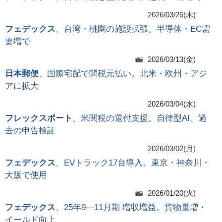
2026/03/26(木)
フェデックス
、台湾・桃園の施設拡張。半導体・EC需
要増で
2026/03/13(金)
日本郵便
、国際宅配で関税元払い。北米・欧州・アジ
アに拡大
2026/03/04(水)
フレックスポート
、米関税の還付支援。自律型AI、過
去の申告検証
2026/03/02(月)
フェデックス
、EVトラック17台導入。東京・神奈川・
大阪で使用
2026/01/20(火)
フェデックス
、25年9―11月期 増収増益。貨物量増・
イールド向上