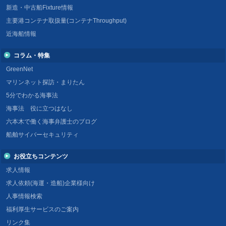
新造・中古船Fixture情報
主要港コンテナ取扱量(コンテナThroughput)
近海船情報
コラム・特集
GreenNet
マリンネット探訪・まりたん
5分でわかる海事法
海事法 役に立つはなし
六本木で働く海事弁護士のブログ
船舶サイバーセキュリティ
お役立ちコンテンツ
求人情報
求人依頼(海運・造船)企業様向け
人事情報検索
福利厚生サービスのご案内
リンク集