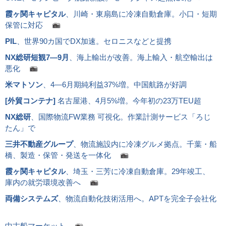
霞ヶ関キャピタル
、川崎・東扇島に冷凍自動倉庫。小口・短期
保管に対応
PIL
、世界90カ国でDX加速。セロニスなどと提携
NX総研短観7―9月
、海上輸出が改善。海上輸入・航空輸出は
悪化
米マトソン
、4―6月期純利益37%増。中国航路が好調
[
外貿コンテナ
]
名古屋港、4月5%増。今年初の23万TEU超
NX総研
、国際物流FW業務 可視化。作業計測サービス「ろじ
たん」で
三井不動産グループ
、物流施設内に冷凍グルメ拠点。千葉・船
橋、製造・保管・発送を一体化
霞ヶ関キャピタル
、埼玉・三芳に冷凍自動倉庫。29年竣工、
庫内の就労環境改善へ
両備システムズ
、物流自動化技術活用へ。APTを完全子会社化
中古船マーケット