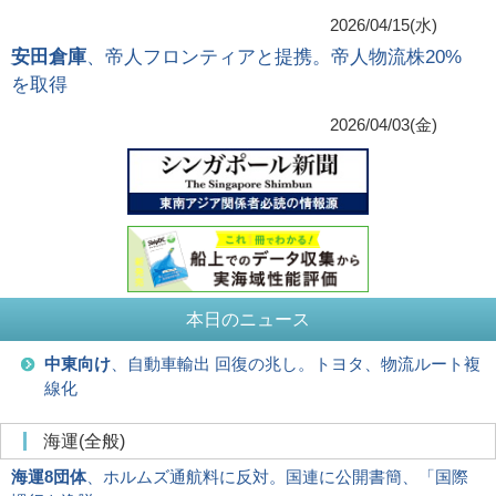
2026/04/15(水)
安田倉庫
、帝人フロンティアと提携。帝人物流株20%
を取得
2026/04/03(金)
本日のニュース
中東向け
、自動車輸出 回復の兆し。トヨタ、物流ルート複
線化
海運(全般)
海運8団体
、ホルムズ通航料に反対。国連に公開書簡、「国際