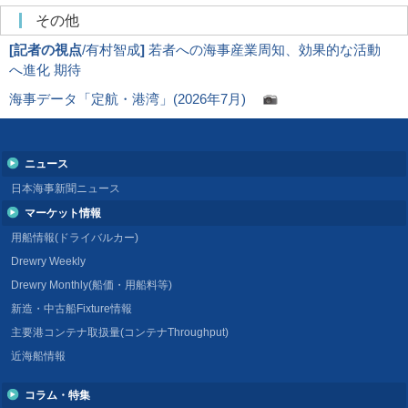
その他
[
記者の視点
/有村智成
]
若者への海事産業周知、効果的な活動
へ進化 期待
海事データ「定航・港湾」(2026年7月)
ニュース
日本海事新聞ニュース
マーケット情報
用船情報(ドライバルカー)
Drewry Weekly
Drewry Monthly(船価・用船料等)
新造・中古船Fixture情報
主要港コンテナ取扱量(コンテナThroughput)
近海船情報
コラム・特集