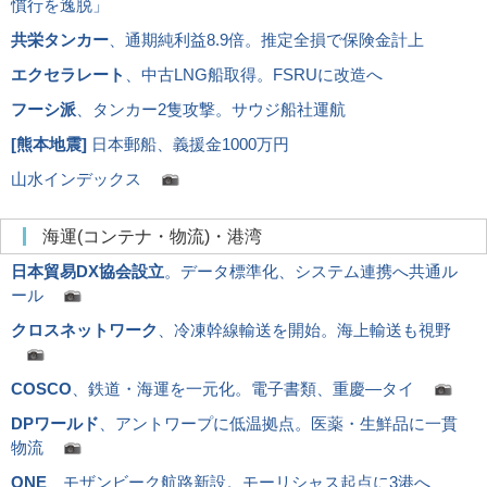
慣行を逸脱」
共栄タンカー
、通期純利益8.9倍。推定全損で保険金計上
エクセラレート
、中古LNG船取得。FSRUに改造へ
フーシ派
、タンカー2隻攻撃。サウジ船社運航
[
熊本地震
]
日本郵船、義援金1000万円
山水インデックス
海運(コンテナ・物流)・港湾
日本貿易DX協会設立
。データ標準化、システム連携へ共通ル
ール
クロスネットワーク
、冷凍幹線輸送を開始。海上輸送も視野
COSCO
、鉄道・海運を一元化。電子書類、重慶―タイ
DPワールド
、アントワープに低温拠点。医薬・生鮮品に一貫
物流
ONE
、モザンビーク航路新設。モーリシャス起点に3港へ