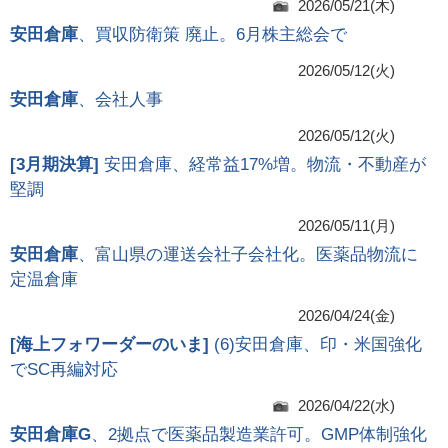
2026/05/21(木)
安田倉庫
、買収防衛策 廃止。6月株主総会で
2026/05/12(火)
安田倉庫
、会社人事
2026/05/12(火)
[
3月期決算
]
安田倉庫、経常益17%増。物流・不動産が
堅調
2026/05/11(月)
安田倉庫
、富山県の運送会社子会社化。医薬品物流に
定温倉庫
2026/04/24(金)
[
海上フォワーダーのいま
]
(6)安田倉庫、印・米国強化
でSC再編対応
2026/04/22(水)
安田倉庫G
、2拠点で医薬品製造業許可。GMP体制強化