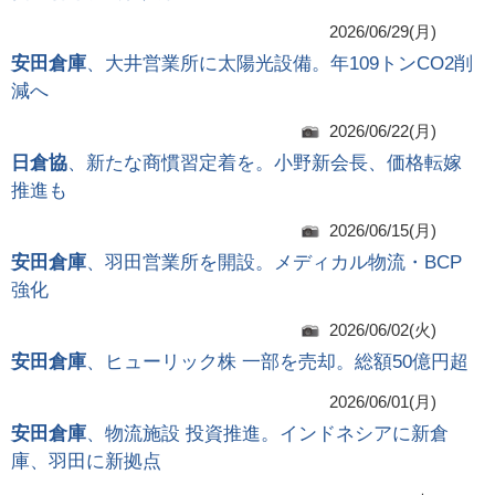
2026/06/29(月)
安田倉庫
、大井営業所に太陽光設備。年109トンCO2削
減へ
2026/06/22(月)
日倉協
、新たな商慣習定着を。小野新会長、価格転嫁
推進も
2026/06/15(月)
安田倉庫
、羽田営業所を開設。メディカル物流・BCP
強化
2026/06/02(火)
安田倉庫
、ヒューリック株 一部を売却。総額50億円超
2026/06/01(月)
安田倉庫
、物流施設 投資推進。インドネシアに新倉
庫、羽田に新拠点