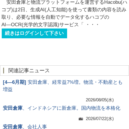
安田倉庫と物流プラットフォームを運営するHacobu(ハ
コブ)は2日、生成AI(人工知能)を使って書類の内容を読み
取り、必要な情報を自動でデータ化するハコブの
AI―OCR(光学的文字認識)サービス「
・・・
続きはログインして下さい
関連記事ニュース
[
4―6月期
]
安田倉庫、経常益7%増。物流・不動産とも
増益
2026/08/05(水)
安田倉庫
、インドネシアに新倉庫。国内物流を本格化
2026/07/22(水)
安田倉庫
、会社人事