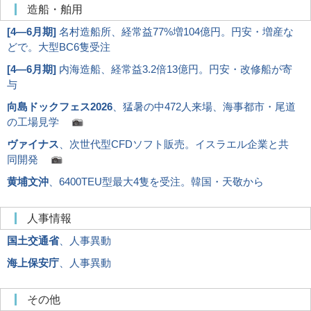
造船・舶用
[
4―6月期
]
名村造船所、経常益77%増104億円。円安・増産な
どで。大型BC6隻受注
[
4―6月期
]
内海造船、経常益3.2倍13億円。円安・改修船が寄
与
向島ドックフェス2026
、猛暑の中472人来場、海事都市・尾道
の工場見学
ヴァイナス
、次世代型CFDソフト販売。イスラエル企業と共
同開発
黄埔文沖
、6400TEU型最大4隻を受注。韓国・天敬から
人事情報
国土交通省
、人事異動
海上保安庁
、人事異動
その他