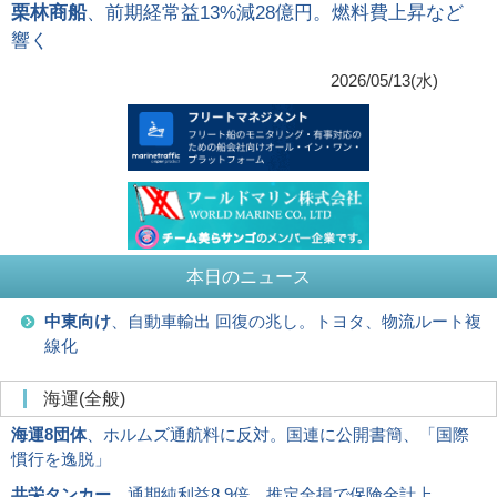
栗林商船
、前期経常益13%減28億円。燃料費上昇など
響く
2026/05/13(水)
本日のニュース
中東向け
、自動車輸出 回復の兆し。トヨタ、物流ルート複
線化
海運(全般)
海運8団体
、ホルムズ通航料に反対。国連に公開書簡、「国際
慣行を逸脱」
共栄タンカー
、通期純利益8.9倍。推定全損で保険金計上