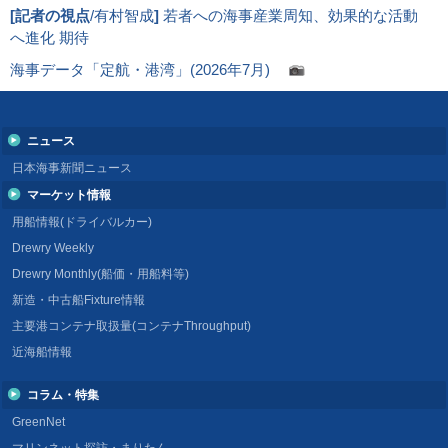
[
記者の視点
/有村智成
]
若者への海事産業周知、効果的な活動
へ進化 期待
海事データ「定航・港湾」(2026年7月)
ニュース
日本海事新聞ニュース
マーケット情報
用船情報(ドライバルカー)
Drewry Weekly
Drewry Monthly(船価・用船料等)
新造・中古船Fixture情報
主要港コンテナ取扱量(コンテナThroughput)
近海船情報
コラム・特集
GreenNet
マリンネット探訪・まりたん