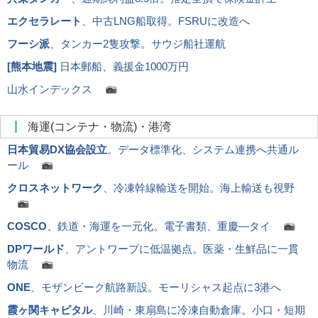
エクセラレート
、中古LNG船取得。FSRUに改造へ
フーシ派
、タンカー2隻攻撃。サウジ船社運航
[
熊本地震
]
日本郵船、義援金1000万円
山水インデックス
海運(コンテナ・物流)・港湾
日本貿易DX協会設立
。データ標準化、システム連携へ共通ル
ール
クロスネットワーク
、冷凍幹線輸送を開始。海上輸送も視野
COSCO
、鉄道・海運を一元化。電子書類、重慶―タイ
DPワールド
、アントワープに低温拠点。医薬・生鮮品に一貫
物流
ONE
、モザンビーク航路新設。モーリシャス起点に3港へ
霞ヶ関キャピタル
、川崎・東扇島に冷凍自動倉庫。小口・短期