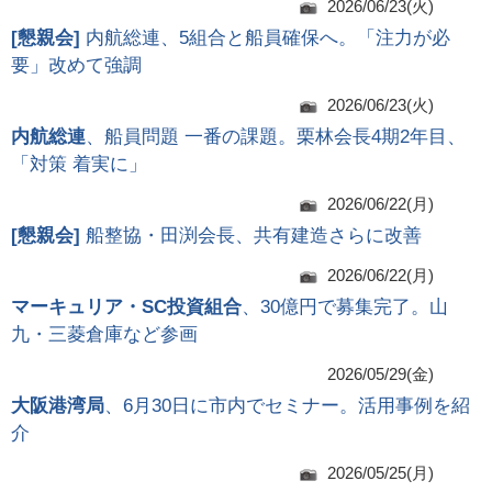
2026/06/23(火)
[
懇親会
]
内航総連、5組合と船員確保へ。「注力が必
要」改めて強調
2026/06/23(火)
内航総連
、船員問題 一番の課題。栗林会長4期2年目、
「対策 着実に」
2026/06/22(月)
[
懇親会
]
船整協・田渕会長、共有建造さらに改善
2026/06/22(月)
マーキュリア・SC投資組合
、30億円で募集完了。山
九・三菱倉庫など参画
2026/05/29(金)
大阪港湾局
、6月30日に市内でセミナー。活用事例を紹
介
2026/05/25(月)