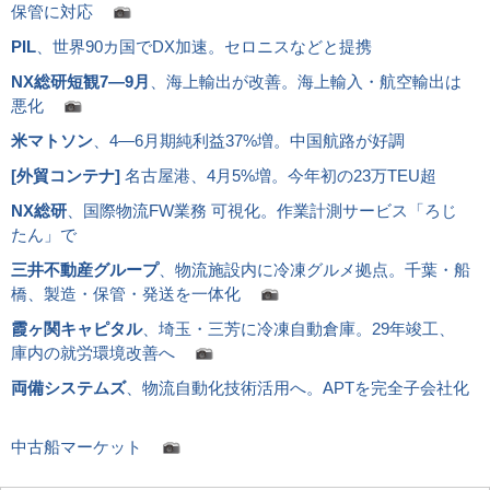
保管に対応
PIL
、世界90カ国でDX加速。セロニスなどと提携
NX総研短観7―9月
、海上輸出が改善。海上輸入・航空輸出は
悪化
米マトソン
、4―6月期純利益37%増。中国航路が好調
[
外貿コンテナ
]
名古屋港、4月5%増。今年初の23万TEU超
NX総研
、国際物流FW業務 可視化。作業計測サービス「ろじ
たん」で
三井不動産グループ
、物流施設内に冷凍グルメ拠点。千葉・船
橋、製造・保管・発送を一体化
霞ヶ関キャピタル
、埼玉・三芳に冷凍自動倉庫。29年竣工、
庫内の就労環境改善へ
両備システムズ
、物流自動化技術活用へ。APTを完全子会社化
中古船マーケット