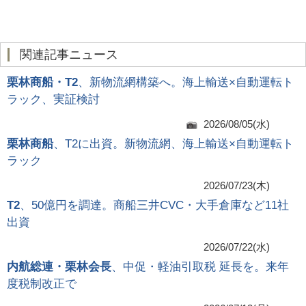
関連記事ニュース
栗林商船・T2
、新物流網構築へ。海上輸送×自動運転ト
ラック、実証検討
2026/08/05(水)
栗林商船
、T2に出資。新物流網、海上輸送×自動運転ト
ラック
2026/07/23(木)
T2
、50億円を調達。商船三井CVC・大手倉庫など11社
出資
2026/07/22(水)
内航総連・栗林会長
、中促・軽油引取税 延長を。来年
度税制改正で