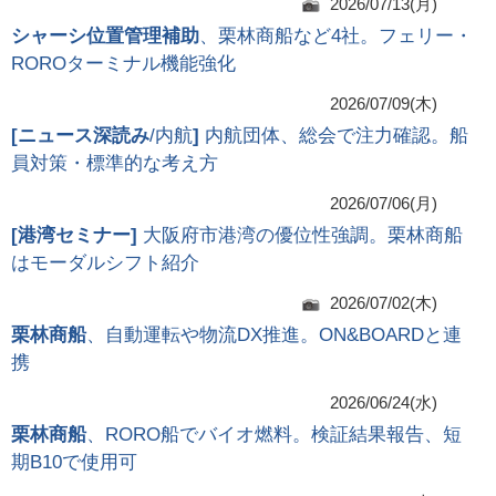
2026/07/13(月)
シャーシ位置管理補助
、栗林商船など4社。フェリー・
ROROターミナル機能強化
2026/07/09(木)
[
ニュース深読み
/内航
]
内航団体、総会で注力確認。船
員対策・標準的な考え方
2026/07/06(月)
[
港湾セミナー
]
大阪府市港湾の優位性強調。栗林商船
はモーダルシフト紹介
2026/07/02(木)
栗林商船
、自動運転や物流DX推進。ON&BOARDと連
携
2026/06/24(水)
栗林商船
、RORO船でバイオ燃料。検証結果報告、短
期B10で使用可