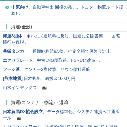
中東向け
、自動車輸出 回復の兆し。トヨタ、物流ルート複
線化
海運(全般)
海運8団体
、ホルムズ通航料に反対。国連に公開書簡、「国際
慣行を逸脱」
共栄タンカー
、通期純利益8.9倍。推定全損で保険金計上
エクセラレート
、中古LNG船取得。FSRUに改造へ
フーシ派
、タンカー2隻攻撃。サウジ船社運航
[
熊本地震
]
日本郵船、義援金1000万円
山水インデックス
海運(コンテナ・物流)・港湾
日本貿易DX協会設立
。データ標準化、システム連携へ共通ル
ール
クロスネットワーク
、冷凍幹線輸送を開始。海上輸送も視野