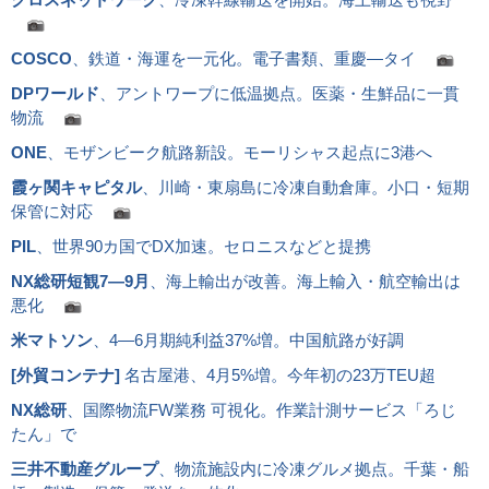
COSCO
、鉄道・海運を一元化。電子書類、重慶―タイ
DPワールド
、アントワープに低温拠点。医薬・生鮮品に一貫
物流
ONE
、モザンビーク航路新設。モーリシャス起点に3港へ
霞ヶ関キャピタル
、川崎・東扇島に冷凍自動倉庫。小口・短期
保管に対応
PIL
、世界90カ国でDX加速。セロニスなどと提携
NX総研短観7―9月
、海上輸出が改善。海上輸入・航空輸出は
悪化
米マトソン
、4―6月期純利益37%増。中国航路が好調
[
外貿コンテナ
]
名古屋港、4月5%増。今年初の23万TEU超
NX総研
、国際物流FW業務 可視化。作業計測サービス「ろじ
たん」で
三井不動産グループ
、物流施設内に冷凍グルメ拠点。千葉・船