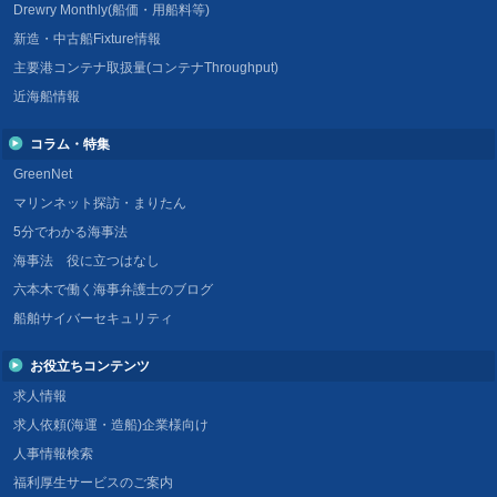
Drewry Monthly(船価・用船料等)
新造・中古船Fixture情報
主要港コンテナ取扱量(コンテナThroughput)
近海船情報
コラム・特集
GreenNet
マリンネット探訪・まりたん
5分でわかる海事法
海事法 役に立つはなし
六本木で働く海事弁護士のブログ
船舶サイバーセキュリティ
お役立ちコンテンツ
求人情報
求人依頼(海運・造船)企業様向け
人事情報検索
福利厚生サービスのご案内