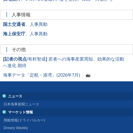
人事情報
国土交通省
、人事異動
海上保安庁
、人事異動
その他
[
記者の視点
/有村智成
]
若者への海事産業周知、効果的な活動
へ進化 期待
海事データ「定航・港湾」(2026年7月)
ニュース
日本海事新聞ニュース
マーケット情報
用船情報(ドライバルカー)
Drewry Weekly