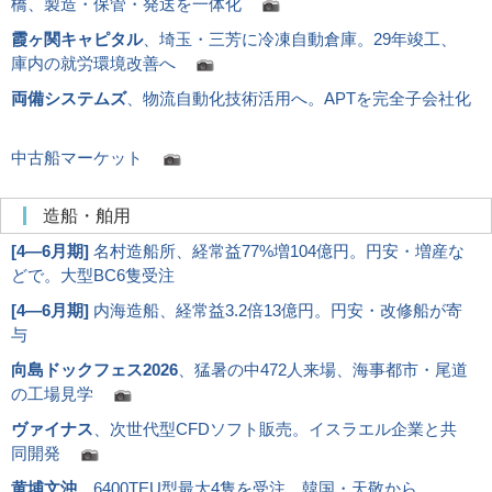
橋、製造・保管・発送を一体化
霞ヶ関キャピタル
、埼玉・三芳に冷凍自動倉庫。29年竣工、
庫内の就労環境改善へ
両備システムズ
、物流自動化技術活用へ。APTを完全子会社化
中古船マーケット
造船・舶用
[
4―6月期
]
名村造船所、経常益77%増104億円。円安・増産な
どで。大型BC6隻受注
[
4―6月期
]
内海造船、経常益3.2倍13億円。円安・改修船が寄
与
向島ドックフェス2026
、猛暑の中472人来場、海事都市・尾道
の工場見学
ヴァイナス
、次世代型CFDソフト販売。イスラエル企業と共
同開発
黄埔文沖
、6400TEU型最大4隻を受注。韓国・天敬から