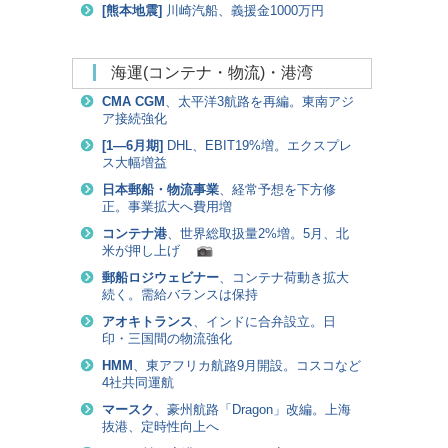
[
熊本地震
]
川崎汽船、義援金1000万円
海運(コンテナ・物流)・港湾
CMA CGM
、太平洋3航路を再編。東南アジ
ア接続強化
[
1―6月期
]
DHL、EBIT19%増。エクスプレ
ス大幅増益
日本郵船・物流事業
、経常予想を下方修
正。事業拡大へ費用増
コンテナ港
、世界総取扱量2%増。5月、北
米が押し上げ
郵船ロジウェビナー
、コンテナ荷動き拡大
続く。需給バランスは保持
アオキトランス
、インドに合弁設立。日
印・三国間の物流強化
HMM
、東アフリカ航路9月開設。コスコなど
4社共同運航
マースク
、豪州航路「Dragon」改編。上海
抜港、定時性向上へ