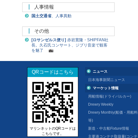
人事情報
国土交通省
、人事異動
その他
[
ロサンゼルス便り
]
赤岩寛隆・SHIPFAN社
長。久石氏コンサート、ジブリ音楽で観客
を魅了
QRコードはこちら
ニュース
日本海事新聞ニュース
マーケット情報
用船情報(ドライバルカー)
Drewry Weekly
Drewry Monthly(船価・用船料
等)
マリンネットのQRコードは
新造・中古船Fixture情報
こちらです。
主要港コンテナ取扱量(コンテ