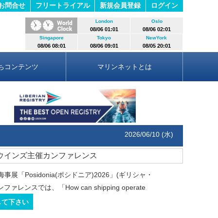
お問合せ
フリートライアル
新規会員登録
ログイン
London
Oslo
08/06 01:01
08/06 02:01
Singapore
Tokyo
NewYork
08/06 08:01
08/06 09:01
08/05 20:01
ちコンテンツ
マリンネットとは
2026/06/10 (水)
ウインズ主催カンファレンス
Posidonia(ポシドニア)2026」(ギリシャ・
ンスでは、「How can shipping operate
して下さい