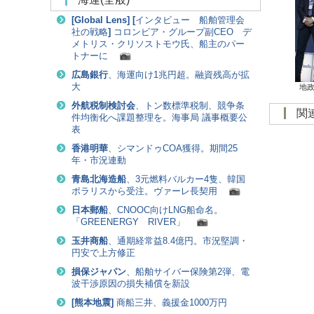
[
Global Lens
]
[
インタビュー 船舶管理会
社の戦略
]
コロンビア・グループ副CEO デ
メトリス・クリソストモウ氏、船主のパー
トナーに
広島銀行
、海運向け1兆円超。融資残高が拡
大
地
外航税制検討会
、トン数標準税制、競争条
件均衡化へ課題整理を。海事局 議事概要公
表
香港明華
、シマンドゥCOA獲得。期間25
年・市況連動
青島北海造船
、3元燃料バルカー4隻、韓国
ポラリスから受注。ヴァーレ長契用
日本郵船
、CNOOC向けLNG船命名。
「GREENERGY RIVER」
玉井商船
、通期経常益8.4億円。市況堅調・
円安で上方修正
損保ジャパン
、船舶サイバー保険第2弾、電
波干渉原因の損失補償を新設
[
熊本地震
]
商船三井、義援金1000万円