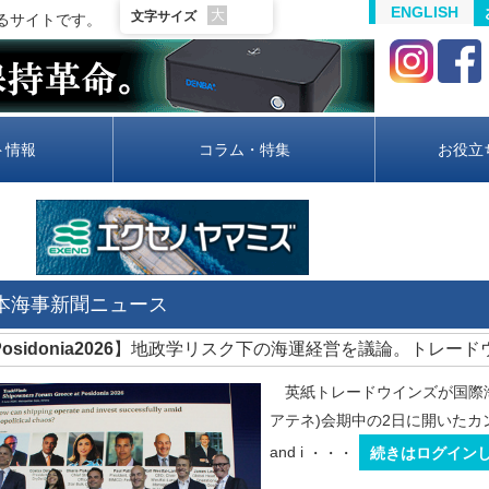
ENGLISH
大
文字サイズ
るサイトです。
ト情報
コラム・特集
お役立
日本海事新聞ニュース
osidonia2026
】地政学リスク下の海運経営を議論。トレード
英紙トレードウインズが国際海事展「
アテネ)会期中の2日に開いたカンファレ
and i
・・・
続きはログイン