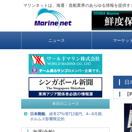
マリンネットは、海運・造船業界のあらゆる情報を提供す
ニュース
マーケッ
‌【
P
本日のニュース
日本郵船
、経常27%増712億円。4―6月期、
ホルムズ影響限定的
海運(全般)