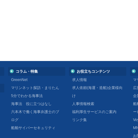
コラム・特集
お役立ちコンテンツ
GreenNet
求人情報
マ
マリンネット探訪・まりたん
求人依頼(海運・造船)企業様向
広
5分でわかる海事法
け
企
海事法 役に立つはなし
人事情報検索
船
六本木で働く海事弁護士のブ
福利厚生サービスのご案内
ー
ログ
リンク集
Vo
船舶サイバーセキュリティ
MN
お