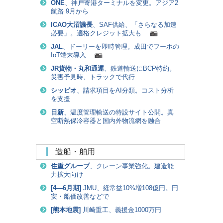
ONE
、神戸寄港ターミナルを変更。アジア2
航路 9月から
ICAO大沼議長
、SAF供給、「さらなる加速
必要」。適格クレジット拡大も
JAL
、ドーリーを即時管理。成田でフーポの
IoT端末導入
JR貨物・丸和通運
、鉄道輸送にBCP特約。
災害予見時、トラックで代行
シッピオ
、請求項目をAI分類。コスト分析
を支援
日新
、温度管理輸送の特設サイト公開。真
空断熱保冷容器と国内外物流網を融合
造船・舶用
住重グループ
、クレーン事業強化。建造能
力拡大向け
[
4―6月期
]
JMU、経常益10%増108億円。円
安・船価改善などで
[
熊本地震
]
川崎重工、義援金1000万円