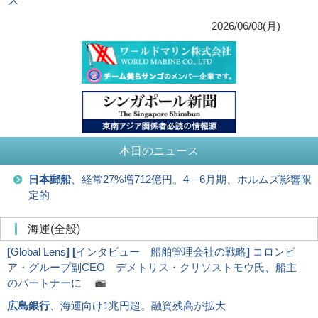
ス
2026/06/08(月)
本日のニュース
日本郵船
、経常27%増712億円。4―6月期、ホルムズ影響限
定的
海運(全般)
[
Global Lens
]
[
インタビュー 船舶管理会社の戦略
]
コロンビ
ア・グループ副CEO デメトリス・クリソストモウ氏、船主
のパートナーに
広島銀行
、海運向け1兆円超。融資残高が拡大