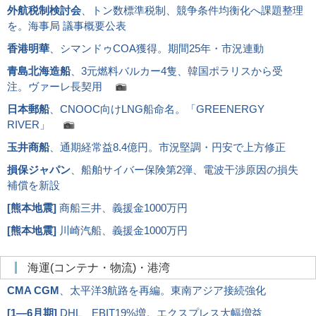
外航税制検討会
、トン数標準税制、競争条件均衡化へ課題整理
を。海事局 議事概要公表
香港明華
、シマンドゥCOA獲得。期間25年・市況連動
青島北海造船
、3元燃料バルカー4隻、韓国ポラリスから受
注。ヴァーレ長契用
日本郵船
、CNOOC向けLNG船命名。「GREENERGY
RIVER」
玉井商船
、通期経常益8.4億円。市況堅調・円安で上方修正
損保ジャパン
、船舶サイバー保険第2弾、電波干渉原因の損失
補償を新設
[
熊本地震
]
商船三井、義援金1000万円
[
熊本地震
]
川崎汽船、義援金1000万円
海運(コンテナ・物流)・港湾
CMA CGM
、太平洋3航路を再編。東南アジア接続強化
[
1―6月期
]
DHL、EBIT19%増。エクスプレス大幅増益