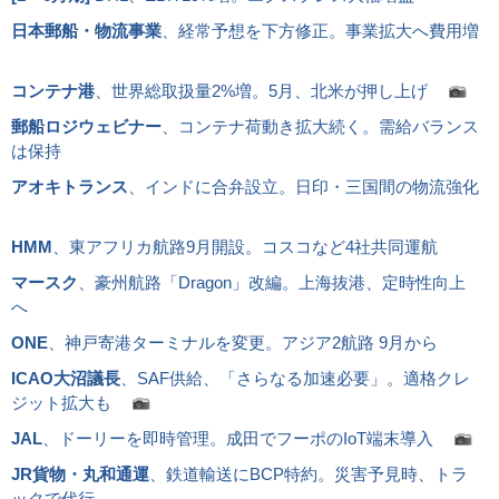
日本郵船・物流事業
、経常予想を下方修正。事業拡大へ費用増
コンテナ港
、世界総取扱量2%増。5月、北米が押し上げ
郵船ロジウェビナー
、コンテナ荷動き拡大続く。需給バランス
は保持
アオキトランス
、インドに合弁設立。日印・三国間の物流強化
HMM
、東アフリカ航路9月開設。コスコなど4社共同運航
マースク
、豪州航路「Dragon」改編。上海抜港、定時性向上
へ
ONE
、神戸寄港ターミナルを変更。アジア2航路 9月から
ICAO大沼議長
、SAF供給、「さらなる加速必要」。適格クレ
ジット拡大も
JAL
、ドーリーを即時管理。成田でフーポのIoT端末導入
JR貨物・丸和通運
、鉄道輸送にBCP特約。災害予見時、トラ
ックで代行