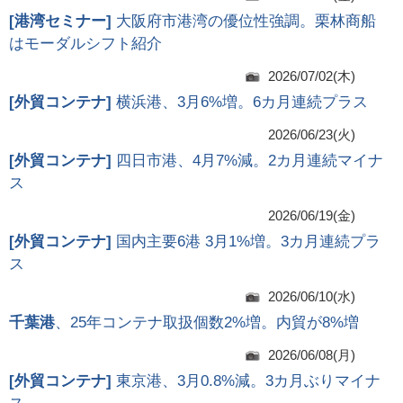
[
港湾セミナー
]
大阪府市港湾の優位性強調。栗林商船
はモーダルシフト紹介
2026/07/02(木)
[
外貿コンテナ
]
横浜港、3月6%増。6カ月連続プラス
2026/06/23(火)
[
外貿コンテナ
]
四日市港、4月7%減。2カ月連続マイナ
ス
2026/06/19(金)
[
外貿コンテナ
]
国内主要6港 3月1%増。3カ月連続プラ
ス
2026/06/10(水)
千葉港
、25年コンテナ取扱個数2%増。内貿が8%増
2026/06/08(月)
[
外貿コンテナ
]
東京港、3月0.8%減。3カ月ぶりマイナ