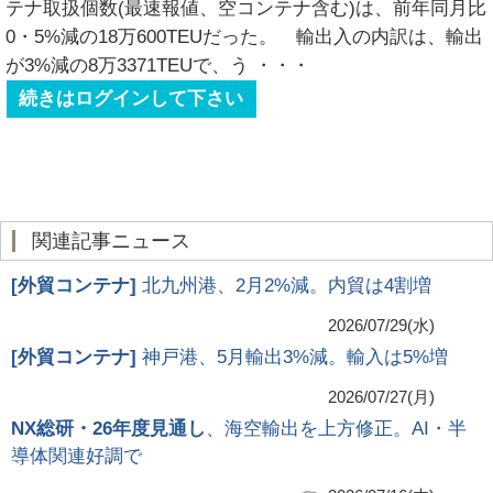
テナ取扱個数(最速報値、空コンテナ含む)は、前年同月比
0・5%減の18万600TEUだった。 輸出入の内訳は、輸出
が3%減の8万3371TEUで、う
・・・
続きはログインして下さい
関連記事ニュース
[
外貿コンテナ
]
北九州港、2月2%減。内貿は4割増
2026/07/29(水)
[
外貿コンテナ
]
神戸港、5月輸出3%減。輸入は5%増
2026/07/27(月)
NX総研・26年度見通し
、海空輸出を上方修正。AI・半
導体関連好調で