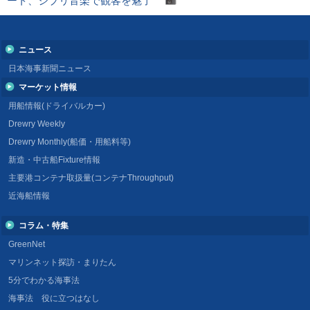
ート、ジブリ音楽で観客を魅了
ニュース
日本海事新聞ニュース
マーケット情報
用船情報(ドライバルカー)
Drewry Weekly
Drewry Monthly(船価・用船料等)
新造・中古船Fixture情報
主要港コンテナ取扱量(コンテナThroughput)
近海船情報
コラム・特集
GreenNet
マリンネット探訪・まりたん
5分でわかる海事法
海事法 役に立つはなし