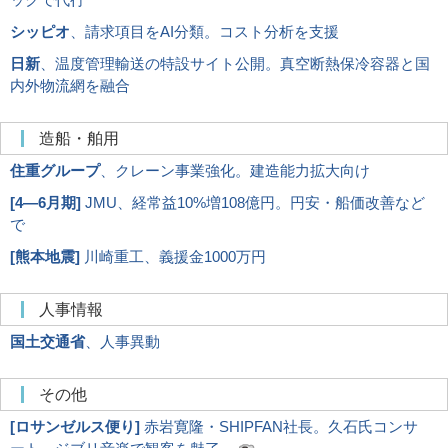
シッピオ
、請求項目をAI分類。コスト分析を支援
日新
、温度管理輸送の特設サイト公開。真空断熱保冷容器と国
内外物流網を融合
造船・舶用
住重グループ
、クレーン事業強化。建造能力拡大向け
[
4―6月期
]
JMU、経常益10%増108億円。円安・船価改善など
で
[
熊本地震
]
川崎重工、義援金1000万円
人事情報
国土交通省
、人事異動
その他
[
ロサンゼルス便り
]
赤岩寛隆・SHIPFAN社長。久石氏コンサ