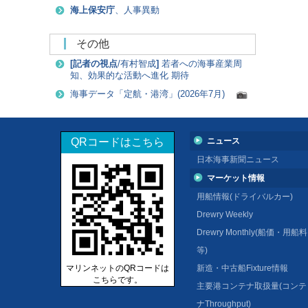
海上保安庁
、人事異動
その他
[
記者の視点
/有村智成
]
若者への海事産業周
知、効果的な活動へ進化 期待
海事データ「定航・港湾」(2026年7月)
QRコードはこちら
ニュース
日本海事新聞ニュース
マーケット情報
用船情報(ドライバルカー)
Drewry Weekly
Drewry Monthly(船価・用船料
等)
マリンネットのQRコードは
新造・中古船Fixture情報
こちらです。
主要港コンテナ取扱量(コンテ
ナThroughput)