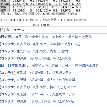
0610_4-graph
関連記事ニュース
総研短観7―9月
、海上輸出が改善。海上輸入・航空輸出は悪化
貿コンテナ
]
名古屋港、4月5%増。今年初の23万TEU超
貿コンテナ
]
北九州港、2月2%減。内貿は4割増
貿コンテナ
]
神戸港、5月輸出3%減。輸入は5%増
総研・26年度見通し
、海空輸出を上方修正。AI・半導体関連好調で
貿コンテナ
]
横浜港、4月3%増。7カ月連続プラス
貿コンテナ
]
大阪港、5月3%減。輸入が3カ月連続減
貿コンテナ
]
名古屋港、3月2%減。輸出入ともマイナス
貿コンテナ
]
東京港、4月2%減。2カ月連続マイナス
貿コンテナ
]
神戸港、4月輸出1%増。輸入は0.5%増