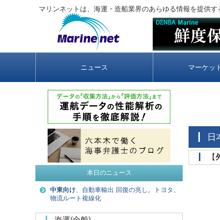
マリンネットは、海運・造船業界のあらゆる情報を提供す
ニュース
マーケッ
‌【
本日のニュース
中東向け
、自動車輸出 回復の兆し。トヨタ、
物流ルート複線化
海運(全般)