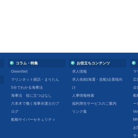
コラム・特集
お役立ちコンテンツ
GreenNet
求人情報
マ
マリンネット探訪・まりたん
求人依頼(海運・造船)企業様向
広
5分でわかる海事法
け
企
海事法 役に立つはなし
人事情報検索
船
六本木で働く海事弁護士のブ
福利厚生サービスのご案内
ー
ログ
リンク集
Vo
船舶サイバーセキュリティ
MN
お
サ