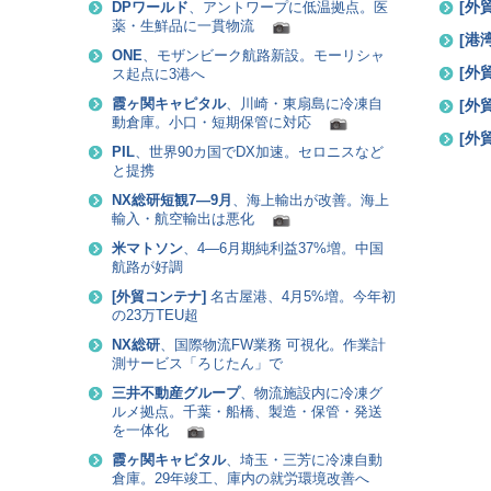
[
外
DPワールド
、アントワープに低温拠点。医
薬・生鮮品に一貫物流
[
港
ONE
、モザンビーク航路新設。モーリシャ
[
外
ス起点に3港へ
[
外
霞ヶ関キャピタル
、川崎・東扇島に冷凍自
動倉庫。小口・短期保管に対応
[
外
PIL
、世界90カ国でDX加速。セロニスなど
と提携
NX総研短観7―9月
、海上輸出が改善。海上
輸入・航空輸出は悪化
米マトソン
、4―6月期純利益37%増。中国
航路が好調
[
外貿コンテナ
]
名古屋港、4月5%増。今年初
の23万TEU超
NX総研
、国際物流FW業務 可視化。作業計
測サービス「ろじたん」で
三井不動産グループ
、物流施設内に冷凍グ
ルメ拠点。千葉・船橋、製造・保管・発送
を一体化
霞ヶ関キャピタル
、埼玉・三芳に冷凍自動
倉庫。29年竣工、庫内の就労環境改善へ