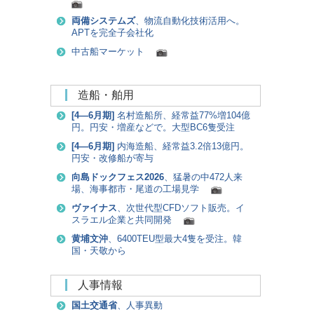
両備システムズ
、物流自動化技術活用へ。
APTを完全子会社化
中古船マーケット
造船・舶用
[
4―6月期
]
名村造船所、経常益77%増104億
円。円安・増産などで。大型BC6隻受注
[
4―6月期
]
内海造船、経常益3.2倍13億円。
円安・改修船が寄与
向島ドックフェス2026
、猛暑の中472人来
場、海事都市・尾道の工場見学
ヴァイナス
、次世代型CFDソフト販売。イ
スラエル企業と共同開発
黄埔文沖
、6400TEU型最大4隻を受注。韓
国・天敬から
人事情報
国土交通省
、人事異動