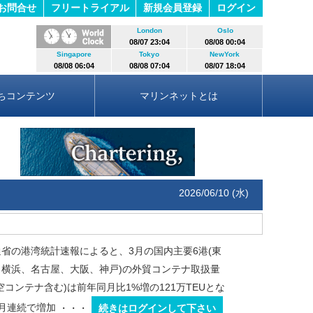
お問合せ
フリートライアル
新規会員登録
ログイン
London
Oslo
08/07 23:04
08/08 00:04
Singapore
Tokyo
NewYork
08/08 06:04
08/08 07:04
08/07 18:04
ちコンテンツ
マリンネットとは
2026/06/10 (水)
省の港湾統計速報によると、3月の国内主要6港(東
、横浜、名古屋、大阪、神戸)の外貿コンテナ取扱量
空コンテナ含む)は前年同月比1%増の121万TEUとな
月連続で増加
・・・
続きはログインして下さい