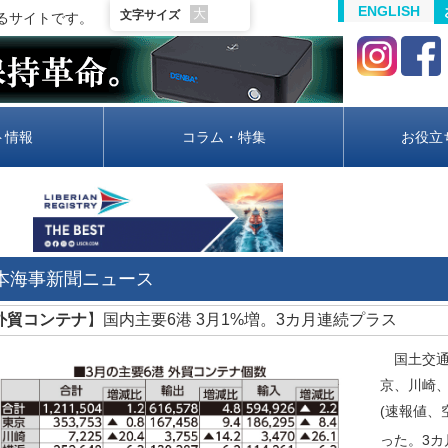
ENGLISH
大
文字サイズ
るサイトです。
ト情報
コラム・特集
お役立
日本海事新聞ニュース
外貿コンテナ
】国内主要6港 3月1%増。3カ月連続プラス
国土交通
京、川崎
(速報値、
った。3カ