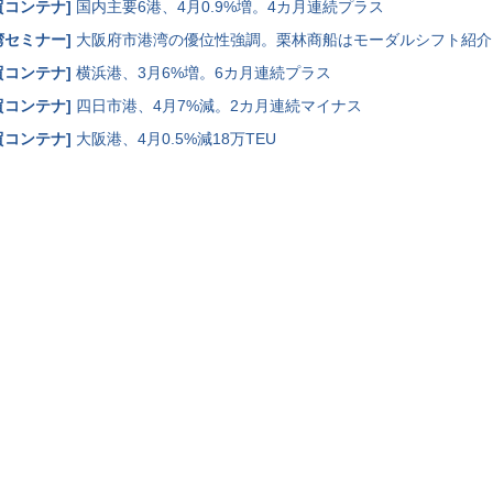
貿コンテナ
]
国内主要6港、4月0.9%増。4カ月連続プラス
湾セミナー
]
大阪府市港湾の優位性強調。栗林商船はモーダルシフト紹介
貿コンテナ
]
横浜港、3月6%増。6カ月連続プラス
貿コンテナ
]
四日市港、4月7%減。2カ月連続マイナス
貿コンテナ
]
大阪港、4月0.5%減18万TEU