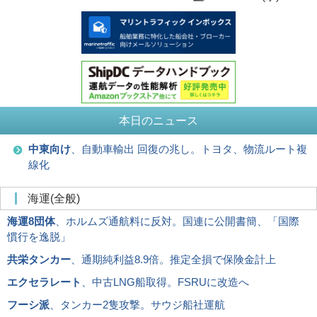
本日のニュース
中東向け
、自動車輸出 回復の兆し。トヨタ、物流ルート複
線化
海運(全般)
海運8団体
、ホルムズ通航料に反対。国連に公開書簡、「国際
慣行を逸脱」
共栄タンカー
、通期純利益8.9倍。推定全損で保険金計上
エクセラレート
、中古LNG船取得。FSRUに改造へ
フーシ派
、タンカー2隻攻撃。サウジ船社運航