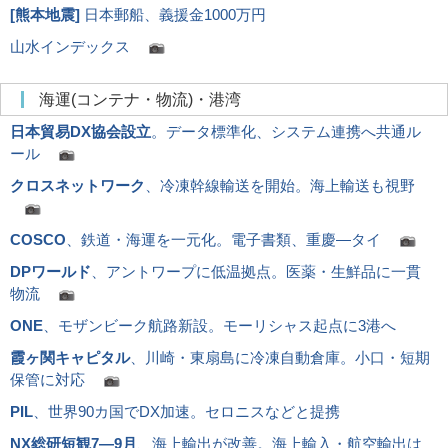
[
熊本地震
]
日本郵船、義援金1000万円
山水インデックス
海運(コンテナ・物流)・港湾
日本貿易DX協会設立
。データ標準化、システム連携へ共通ル
ール
クロスネットワーク
、冷凍幹線輸送を開始。海上輸送も視野
COSCO
、鉄道・海運を一元化。電子書類、重慶―タイ
DPワールド
、アントワープに低温拠点。医薬・生鮮品に一貫
物流
ONE
、モザンビーク航路新設。モーリシャス起点に3港へ
霞ヶ関キャピタル
、川崎・東扇島に冷凍自動倉庫。小口・短期
保管に対応
PIL
、世界90カ国でDX加速。セロニスなどと提携
NX総研短観7―9月
、海上輸出が改善。海上輸入・航空輸出は