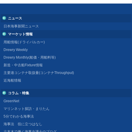
ニュース
日本海事新聞ニュース
マーケット情報
用船情報(ドライバルカー)
Drewry Weekly
Drewry Monthly(船価・用船料等)
新造・中古船Fixture情報
主要港コンテナ取扱量(コンテナThroughput)
近海船情報
コラム・特集
GreenNet
マリンネット探訪・まりたん
5分でわかる海事法
海事法 役に立つはなし
六本木で働く海事弁護士のブログ