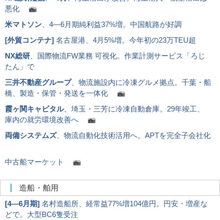
悪化
米マトソン
、4―6月期純利益37%増。中国航路が好調
[
外貿コンテナ
]
名古屋港、4月5%増。今年初の23万TEU超
NX総研
、国際物流FW業務 可視化。作業計測サービス「ろじ
たん」で
三井不動産グループ
、物流施設内に冷凍グルメ拠点。千葉・船
橋、製造・保管・発送を一体化
霞ヶ関キャピタル
、埼玉・三芳に冷凍自動倉庫。29年竣工、
庫内の就労環境改善へ
両備システムズ
、物流自動化技術活用へ。APTを完全子会社化
中古船マーケット
造船・舶用
[
4―6月期
]
名村造船所、経常益77%増104億円。円安・増産な
どで。大型BC6隻受注