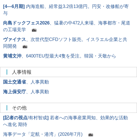
[
4―6月期
]
内海造船、経常益3.2倍13億円。円安・改修船が寄
与
向島ドックフェス2026
、猛暑の中472人来場、海事都市・尾道
の工場見学
ヴァイナス
、次世代型CFDソフト販売。イスラエル企業と共
同開発
黄埔文沖
、6400TEU型最大4隻を受注。韓国・天敬から
人事情報
国土交通省
、人事異動
海上保安庁
、人事異動
その他
[
記者の視点
/有村智成
]
若者への海事産業周知、効果的な活動
へ進化 期待
海事データ「定航・港湾」(2026年7月)