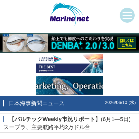
2026/06/10 (水)
日本海事新聞ニュース
‌【
バルチックWeekly市況リポート
】(6月1―5日)
スープラ、主要航路平均2万ドル台