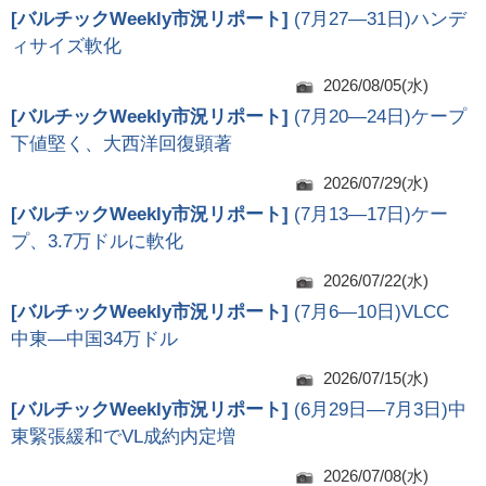
[
バルチックWeekly市況リポート
]
(7月27―31日)ハンデ
ィサイズ軟化
2026/08/05(水)
[
バルチックWeekly市況リポート
]
(7月20―24日)ケープ
下値堅く、大西洋回復顕著
2026/07/29(水)
[
バルチックWeekly市況リポート
]
(7月13―17日)ケー
プ、3.7万ドルに軟化
2026/07/22(水)
[
バルチックWeekly市況リポート
]
(7月6―10日)VLCC
中東―中国34万ドル
2026/07/15(水)
[
バルチックWeekly市況リポート
]
(6月29日―7月3日)中
東緊張緩和でVL成約内定増
2026/07/08(水)