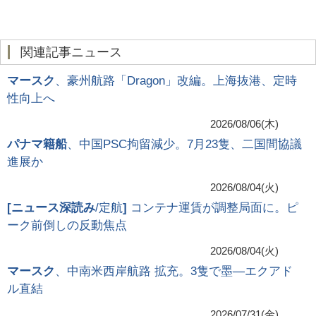
関連記事ニュース
マースク
、豪州航路「Dragon」改編。上海抜港、定時
性向上へ
2026/08/06(木)
パナマ籍船
、中国PSC拘留減少。7月23隻、二国間協議
進展か
2026/08/04(火)
[
ニュース深読み
/定航
]
コンテナ運賃が調整局面に。ピ
ーク前倒しの反動焦点
2026/08/04(火)
マースク
、中南米西岸航路 拡充。3隻で墨―エクアド
ル直結
2026/07/31(金)