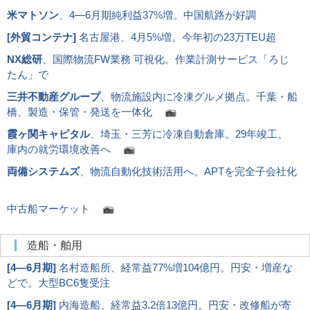
米マトソン
、4―6月期純利益37%増。中国航路が好調
[
外貿コンテナ
]
名古屋港、4月5%増。今年初の23万TEU超
NX総研
、国際物流FW業務 可視化。作業計測サービス「ろじ
たん」で
三井不動産グループ
、物流施設内に冷凍グルメ拠点。千葉・船
橋、製造・保管・発送を一体化
霞ヶ関キャピタル
、埼玉・三芳に冷凍自動倉庫。29年竣工、
庫内の就労環境改善へ
両備システムズ
、物流自動化技術活用へ。APTを完全子会社化
中古船マーケット
造船・舶用
[
4―6月期
]
名村造船所、経常益77%増104億円。円安・増産な
どで。大型BC6隻受注
[
4―6月期
]
内海造船、経常益3.2倍13億円。円安・改修船が寄