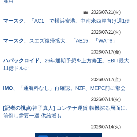
雇用
2026/07/21(火)
マースク
、「AC1」で横浜寄港。中南米西岸向け週1便
2026/07/21(火)
マースク
、スエズ復帰拡大。「AE15」「WAF6」
2026/07/17(金)
ハパックロイド
、26年通期予想を上方修正。EBIT最大
11億ドルに
2026/07/17(金)
IMO
、「通航料なし」再確認。NZF、MEPC前に部会
2026/07/14(火)
[
記者の視点
/神子真人
]
コンテナ運賃 転機探る局面に、
前倒し需要一巡 供給増も
2026/07/14(火)