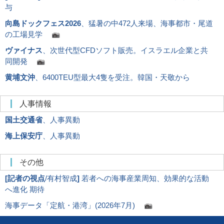
与
向島ドックフェス2026
、猛暑の中472人来場、海事都市・尾道
の工場見学
ヴァイナス
、次世代型CFDソフト販売。イスラエル企業と共
同開発
黄埔文沖
、6400TEU型最大4隻を受注。韓国・天敬から
人事情報
国土交通省
、人事異動
海上保安庁
、人事異動
その他
[
記者の視点
/有村智成
]
若者への海事産業周知、効果的な活動
へ進化 期待
海事データ「定航・港湾」(2026年7月)