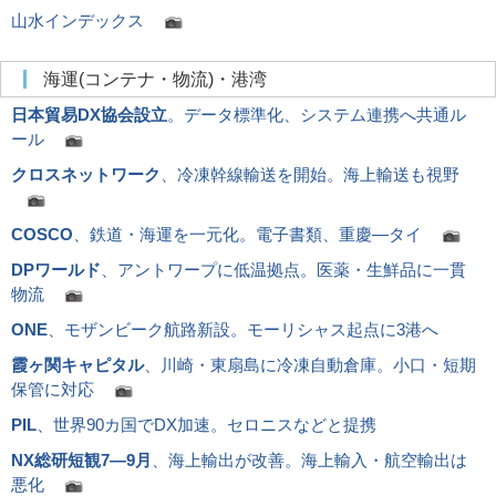
山水インデックス
海運(コンテナ・物流)・港湾
日本貿易DX協会設立
。データ標準化、システム連携へ共通ル
ール
クロスネットワーク
、冷凍幹線輸送を開始。海上輸送も視野
COSCO
、鉄道・海運を一元化。電子書類、重慶―タイ
DPワールド
、アントワープに低温拠点。医薬・生鮮品に一貫
物流
ONE
、モザンビーク航路新設。モーリシャス起点に3港へ
霞ヶ関キャピタル
、川崎・東扇島に冷凍自動倉庫。小口・短期
保管に対応
PIL
、世界90カ国でDX加速。セロニスなどと提携
NX総研短観7―9月
、海上輸出が改善。海上輸入・航空輸出は
悪化