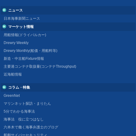
ニュース
日本海事新聞ニュース
マーケット情報
用船情報(ドライバルカー)
Drewry Weekly
Drewry Monthly(船価・用船料等)
新造・中古船Fixture情報
主要港コンテナ取扱量(コンテナThroughput)
近海船情報
コラム・特集
GreenNet
マリンネット探訪・まりたん
5分でわかる海事法
海事法 役に立つはなし
六本木で働く海事弁護士のブログ
船舶サイバーセキュリティ