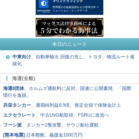
本日のニュース
中東向け
、自動車輸出 回復の兆し。トヨタ、物流ルート複
線化
海運(全般)
海運8団体
、ホルムズ通航料に反対。国連に公開書簡、「国際
慣行を逸脱」
共栄タンカー
、通期純利益8.9倍。推定全損で保険金計上
エクセラレート
、中古LNG船取得。FSRUに改造へ
フーシ派
、タンカー2隻攻撃。サウジ船社運航
[
熊本地震
]
日本郵船、義援金1000万円