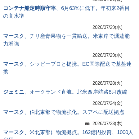
コンテナ船定時順守率
、6月63%に低下。年初来2番目
の高水準
2026/07/29(水)
マースク
、チリ産青果物を一貫輸送。米東岸で燻蒸能
力増強
2026/07/29(水)
マースク
、シッピープロと提携。EC国際配送で基盤連
携
2026/07/28(火)
ジェミニ
、オークランド直航。北米西岸航路8月改編
2026/07/24(金)
マースク
、伯北東部で物流強化。スアペに配送拠点
2026/07/23(木)
マースク
、米北東部に物流拠点。162億円投資、1000人