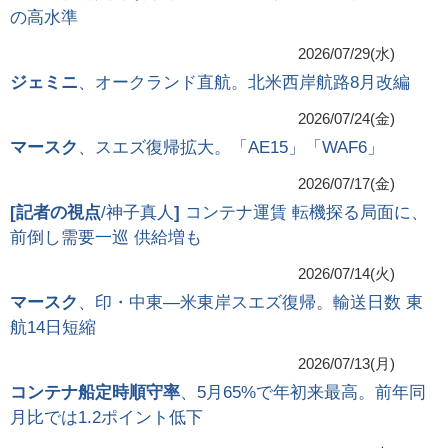
の高水準
2026/07/29(水)
ジェミニ
、オークランド直航。北米西岸航路8月改編
2026/07/24(金)
マースク
、スエズ復帰拡大。「AE15」「WAF6」
2026/07/17(金)
[
記者の視点
/神子真人
]
コンテナ運賃 転機探る局面に、
前倒し需要一巡 供給増も
2026/07/14(火)
マースク
、印・中東―米東岸スエズ復帰。輸送日数 東
航14日短縮
2026/07/13(月)
コンテナ船定時順守率
、5月65%で年初来最高。前年同
月比では1.2ポイント低下