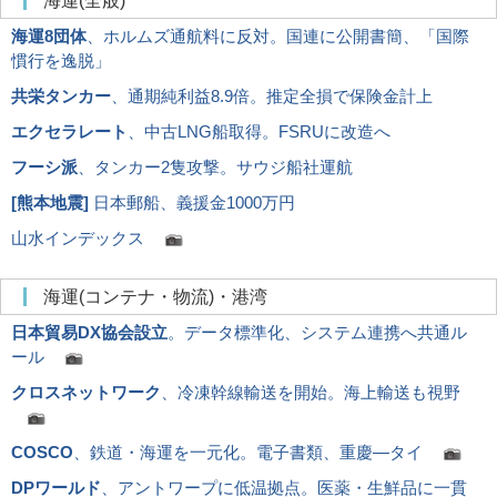
海運(全般)
海運8団体
、ホルムズ通航料に反対。国連に公開書簡、「国際
慣行を逸脱」
共栄タンカー
、通期純利益8.9倍。推定全損で保険金計上
エクセラレート
、中古LNG船取得。FSRUに改造へ
フーシ派
、タンカー2隻攻撃。サウジ船社運航
[
熊本地震
]
日本郵船、義援金1000万円
山水インデックス
海運(コンテナ・物流)・港湾
日本貿易DX協会設立
。データ標準化、システム連携へ共通ル
ール
クロスネットワーク
、冷凍幹線輸送を開始。海上輸送も視野
COSCO
、鉄道・海運を一元化。電子書類、重慶―タイ
DPワールド
、アントワープに低温拠点。医薬・生鮮品に一貫