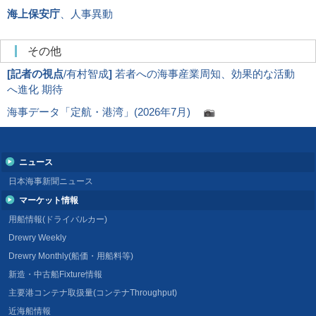
海上保安庁
、人事異動
その他
[
記者の視点
/有村智成
]
若者への海事産業周知、効果的な活動
へ進化 期待
海事データ「定航・港湾」(2026年7月)
ニュース
日本海事新聞ニュース
マーケット情報
用船情報(ドライバルカー)
Drewry Weekly
Drewry Monthly(船価・用船料等)
新造・中古船Fixture情報
主要港コンテナ取扱量(コンテナThroughput)
近海船情報