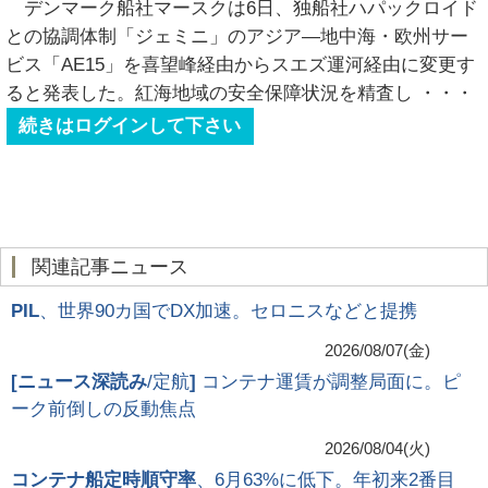
デンマーク船社マースクは6日、独船社ハパックロイド
との協調体制「ジェミニ」のアジア―地中海・欧州サー
ビス「AE15」を喜望峰経由からスエズ運河経由に変更す
ると発表した。紅海地域の安全保障状況を精査し
・・・
続きはログインして下さい
関連記事ニュース
PIL
、世界90カ国でDX加速。セロニスなどと提携
2026/08/07(金)
[
ニュース深読み
/定航
]
コンテナ運賃が調整局面に。ピ
ーク前倒しの反動焦点
2026/08/04(火)
コンテナ船定時順守率
、6月63%に低下。年初来2番目