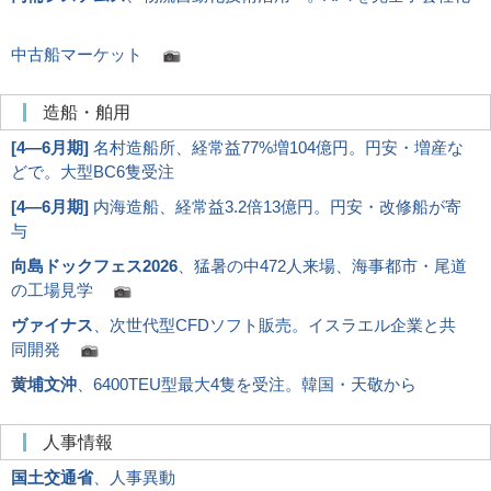
中古船マーケット
造船・舶用
[
4―6月期
]
名村造船所、経常益77%増104億円。円安・増産な
どで。大型BC6隻受注
[
4―6月期
]
内海造船、経常益3.2倍13億円。円安・改修船が寄
与
向島ドックフェス2026
、猛暑の中472人来場、海事都市・尾道
の工場見学
ヴァイナス
、次世代型CFDソフト販売。イスラエル企業と共
同開発
黄埔文沖
、6400TEU型最大4隻を受注。韓国・天敬から
人事情報
国土交通省
、人事異動