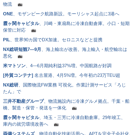
物流
ONE
、モザンビーク航路新設。モーリシャス起点に3港へ
霞ヶ関キャピタル
、川崎・東扇島に冷凍自動倉庫。小口・短期
保管に対応
PIL
、世界90カ国でDX加速。セロニスなどと提携
NX総研短観7―9月
、海上輸出が改善。海上輸入・航空輸出は
悪化
米マトソン
、4―6月期純利益37%増。中国航路が好調
[
外貿コンテナ
]
名古屋港、4月5%増。今年初の23万TEU超
NX総研
、国際物流FW業務 可視化。作業計測サービス「ろじ
たん」で
三井不動産グループ
、物流施設内に冷凍グルメ拠点。千葉・船
橋、製造・保管・発送を一体化
霞ヶ関キャピタル
、埼玉・三芳に冷凍自動倉庫。29年竣工、
庫内の就労環境改善へ
両備システムズ
、物流自動化技術活用へ。APTを完全子会社化