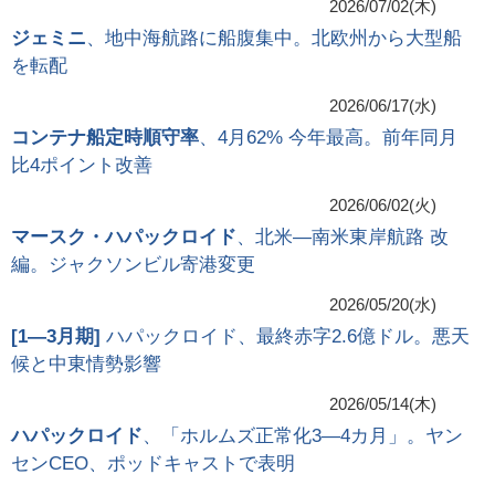
2026/07/02(木)
ジェミニ
、地中海航路に船腹集中。北欧州から大型船
を転配
2026/06/17(水)
コンテナ船定時順守率
、4月62% 今年最高。前年同月
比4ポイント改善
2026/06/02(火)
マースク・ハパックロイド
、北米―南米東岸航路 改
編。ジャクソンビル寄港変更
2026/05/20(水)
[
1―3月期
]
ハパックロイド、最終赤字2.6億ドル。悪天
候と中東情勢影響
2026/05/14(木)
ハパックロイド
、「ホルムズ正常化3―4カ月」。ヤン
センCEO、ポッドキャストで表明