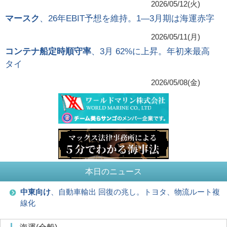
2026/05/12(火)
マースク
、26年EBIT予想を維持。1―3月期は海運赤字
2026/05/11(月)
コンテナ船定時順守率
、3月 62%に上昇。年初来最高
タイ
2026/05/08(金)
本日のニュース
中東向け
、自動車輸出 回復の兆し。トヨタ、物流ルート複
線化