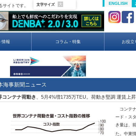
ENGLISH
大
文字サイズ
るサイトです。
ト情報
コラム・特集
お役立
日本海事新聞ニュース
世界コンテナ荷動き
、5月4%増1735万TEU。荷動き堅調 運賃上昇
コンテナ
ード・スタ
き量は、前
た。中東