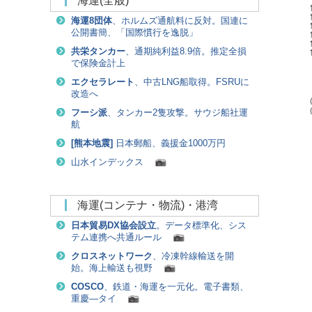
海運(全般)
海運8団体
、ホルムズ通航料に反対。国連に
公開書簡、「国際慣行を逸脱」
共栄タンカー
、通期純利益8.9倍。推定全損
で保険金計上
エクセラレート
、中古LNG船取得。FSRUに
改造へ
フーシ派
、タンカー2隻攻撃。サウジ船社運
航
[
熊本地震
]
日本郵船、義援金1000万円
山水インデックス
海運(コンテナ・物流)・港湾
日本貿易DX協会設立
。データ標準化、シス
テム連携へ共通ルール
クロスネットワーク
、冷凍幹線輸送を開
始。海上輸送も視野
COSCO
、鉄道・海運を一元化。電子書類、
重慶―タイ