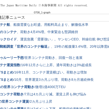
0708_1-graph
関連記事ニュース
テナ船
、船腹需要なお旺盛。用船料高止まり、解撤低水準
のコンテナ
、荷動き4月4%増。中東緊迫も堅調維持
ックロイド
、運賃急騰「需要強い」。ヤンセンCEO、幹線往航 伸び想
郵船調査「世界のコンテナ輸送」
、19年の船腹量3.4%増。20年以降
ゥルーリー予想
/世界コンテナ荷動き、回復一段と進展
テナ運賃指数
/16年12月さらに上昇。通年荷動きは3%超成長
TSまとめ
/16年11月、コンテナ運賃横ばい。荷動きは増加
TSまとめ
/10月、世界運賃3カ月ぶり増。荷動き8カ月連続伸長
年の世界コンテナ荷動き
/微増1億4000万TEU
コンテナ荷動き
/7月は4カ月ぶり減。運賃上昇も伸び悩み
の世界コンテナ運賃
/2カ月ぶり上昇
のコンテナ運賃
/5月は2ポイント下落。船腹供給過剰感が重し