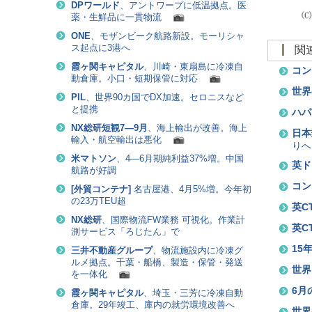
DPワールド
、アントワープに低温拠点。医
薬・生鮮品に一貫物流
ONE
、モザンビーク航路新設。モーリシャ
ス起点に3港へ
霞ヶ関キャピタル
、川崎・東扇島に冷凍自
コン
動倉庫。小口・短期保管に対応
世界
PIL
、世界90カ国でDX加速。セロニスなど
と提携
ハパ
NX総研短観7―9月
、海上輸出が改善。海上
日本
輸入・航空輸出は悪化
りへ
米マトソン
、4―6月期純利益37%増。中国
英ド
航路が好調
コン
[
外貿コンテナ
]
名古屋港、4月5%増。今年初
の23万TEU超
英C
NX総研
、国際物流FW業務 可視化。作業計
英C
測サービス「ろじたん」で
15
三井不動産グループ
、物流施設内に冷凍グ
ルメ拠点。千葉・船橋、製造・保管・発送
世界
を一体化
6月
霞ヶ関キャピタル
、埼玉・三芳に冷凍自動
倉庫。29年竣工、庫内の就労環境改善へ
世界