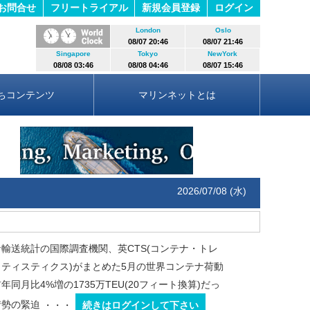
お問合せ
フリートライアル
新規会員登録
ログイン
London
Oslo
08/07 20:46
08/07 21:46
Singapore
Tokyo
NewYork
08/08 03:46
08/08 04:46
08/07 15:46
ちコンテンツ
マリンネットとは
2026/07/08 (水)
輸送統計の国際調査機関、英CTS(コンテナ・トレ
ティスティクス)がまとめた5月の世界コンテナ荷動
年同月比4%増の1735万TEU(20フィート換算)だっ
情勢の緊迫
・・・
続きはログインして下さい