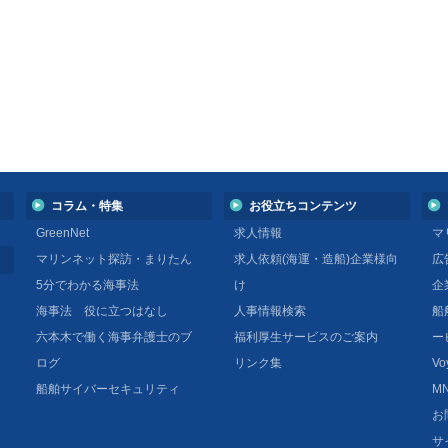
コラム・特集
お役立ちコンテンツ
GreenNet
求人情報
マ
マリンネット探訪・まりたん
求人依頼(海運・造船)企業様向
広
5分でわかる海事法
け
企
海事法 役に立つはなし
人事情報検索
船
六本木で働く海事弁護士のブ
福利厚生サービスのご案内
ー
ログ
リンク集
Vo
船舶サイバーセキュリティ
MN
お
サ