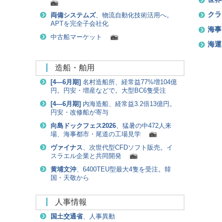
クラ
両備システムズ
、物流自動化技術活用へ。
APTを完全子会社化
海事
中古船マーケット
海運
造船・舶用
[
4―6月期
]
名村造船所、経常益77%増104億
円。円安・増産などで。大型BC6隻受注
[
4―6月期
]
内海造船、経常益3.2倍13億円。
円安・改修船が寄与
向島ドックフェス2026
、猛暑の中472人来
場、海事都市・尾道の工場見学
ヴァイナス
、次世代型CFDソフト販売。イ
スラエル企業と共同開発
黄埔文沖
、6400TEU型最大4隻を受注。韓
国・天敬から
人事情報
国土交通省
、人事異動