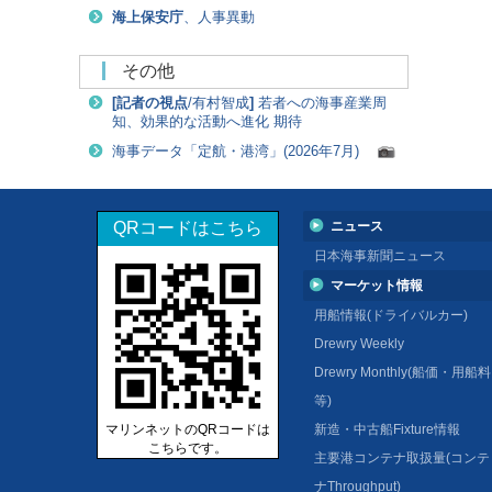
海上保安庁
、人事異動
その他
[
記者の視点
/有村智成
]
若者への海事産業周
知、効果的な活動へ進化 期待
海事データ「定航・港湾」(2026年7月)
QRコードはこちら
ニュース
日本海事新聞ニュース
マーケット情報
用船情報(ドライバルカー)
Drewry Weekly
Drewry Monthly(船価・用船料
等)
マリンネットのQRコードは
新造・中古船Fixture情報
こちらです。
主要港コンテナ取扱量(コンテ
ナThroughput)