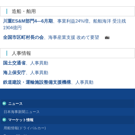
造船・舶用
川重ES&M部門4―6月期
、事業利益24%増。船舶海洋 受注残
1904億円
全国市区町村長の会
、海事産業支援 改めて要望
人事情報
国土交通省
、人事異動
海上保安庁
、人事異動
鉄道建設・運輸施設整備支援機構
、人事異動
ニュース
日本海事新聞ニュース
マーケット情報
用船情報(ドライバルカー)