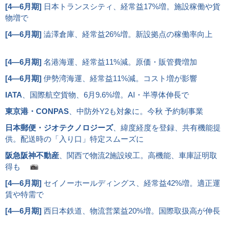
[
4―6月期
]
日本トランスシティ、経常益17%増。施設稼働や貨
物増で
[
4―6月期
]
澁澤倉庫、経常益26%増。新設拠点の稼働率向上
[
4―6月期
]
名港海運、経常益11%減。原価・販管費増加
[
4―6月期
]
伊勢湾海運、経常益11%減。コスト増が影響
IATA
、国際航空貨物、6月9.6%増。AI・半導体伸長で
東京港・CONPAS
、中防外Y2も対象に。今秋 予約制事業
日本郵便・ジオテクノロジーズ
、緯度経度を登録、共有機能提
供。配送時の「入り口」特定スムーズに
阪急阪神不動産
、関西で物流2施設竣工。高機能、車庫証明取
得も
[
4―6月期
]
セイノーホールディングス、経常益42%増。適正運
賃や特需で
[
4―6月期
]
西日本鉄道、物流営業益20%増。国際取扱高が伸長