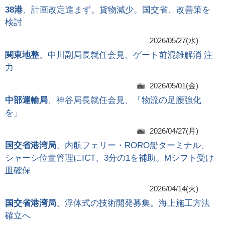
38港
、計画改定進まず。貨物減少。国交省、改善策を
検討
2026/05/27(水)
関東地整
、中川副局長就任会見、ゲート前混雑解消 注
力
2026/05/01(金)
中部運輸局
、神谷局長就任会見、「物流の足腰強化
を」
2026/04/27(月)
国交省港湾局
、内航フェリー・RORO船ターミナル、
シャーシ位置管理にICT、3分の1を補助。Mシフト受け
皿確保
2026/04/14(火)
国交省港湾局
、浮体式の技術開発募集。海上施工方法
確立へ