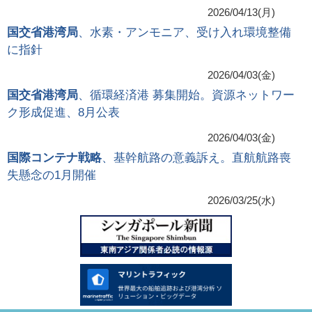
2026/04/13(月)
国交省港湾局
、水素・アンモニア、受け入れ環境整備
に指針
2026/04/03(金)
国交省港湾局
、循環経済港 募集開始。資源ネットワー
ク形成促進、8月公表
2026/04/03(金)
国際コンテナ戦略
、基幹航路の意義訴え。直航航路喪
失懸念の1月開催
2026/03/25(水)