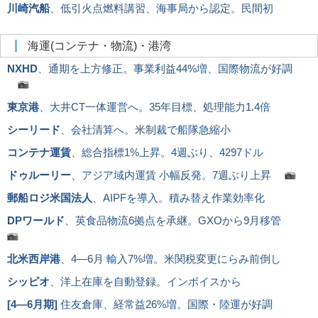
川崎汽船
、低引火点燃料講習、海事局から認定。民間初
海運(コンテナ・物流)・港湾
NXHD
、通期を上方修正。事業利益44%増、国際物流が好調
東京港
、大井CT一体運営へ。35年目標、処理能力1.4倍
シーリード
、会社清算へ。米制裁で船隊急縮小
コンテナ運賃
、総合指標1%上昇。4週ぶり、4297ドル
ドゥルーリー
、アジア域内運賃 小幅反発。7週ぶり上昇
郵船ロジ米国法人
、AIPFを導入。積み替え作業効率化
DPワールド
、英食品物流6拠点を承継。GXOから9月移管
北米西岸港
、4―6月 輸入7%増。米関税変更にらみ前倒し
シッピオ
、洋上在庫を自動登録。インボイスから
[
4―6月期
]
住友倉庫、経常益26%増。国際・陸運が好調