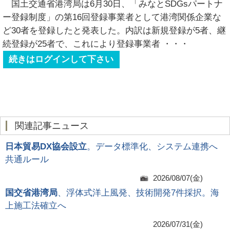
国土交通省港湾局は6月30日、「みなとSDGsパートナ
ー登録制度」の第16回登録事業者として港湾関係企業な
ど30者を登録したと発表した。内訳は新規登録が5者、継
続登録が25者で、これにより登録事業者
・・・
続きはログインして下さい
関連記事ニュース
日本貿易DX協会設立
。データ標準化、システム連携へ
共通ルール
2026/08/07(金)
国交省港湾局
、浮体式洋上風発、技術開発7件採択。海
上施工法確立へ
2026/07/31(金)