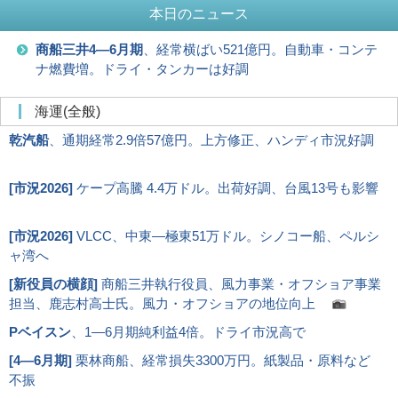
本日のニュース
商船三井4―6月期
、経常横ばい521億円。自動車・コンテ
ナ燃費増。ドライ・タンカーは好調
海運(全般)
乾汽船
、通期経常2.9倍57億円。上方修正、ハンディ市況好調
[
市況2026
]
ケープ高騰 4.4万ドル。出荷好調、台風13号も影響
[
市況2026
]
VLCC、中東―極東51万ドル。シノコー船、ペルシ
ャ湾へ
[
新役員の横顔
]
商船三井執行役員、風力事業・オフショア事業
担当、鹿志村高士氏。風力・オフショアの地位向上
Pベイスン
、1―6月期純利益4倍。ドライ市況高で
[
4―6月期
]
栗林商船、経常損失3300万円。紙製品・原料など
不振