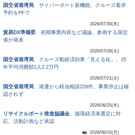
国交省港湾局
、サイバーポート新機能。クルーズ着岸
予約をPFで
2026/07/30(木)
貿易DX準備委
、初期事業内容など議論。参画する国交
省が発表
2026/07/28(火)
国交省港湾局
、クルーズ船経済効果「見える化」。25
年平均消費額1人2.2万円
2026/07/21(火)
国交省港湾局
、港運から軽油相談226件。事業停止は確
認されず
2026/06/25(木)
リサイクルポート推進協議会
、循環経済港選定に対
応。活動計画など承認
2026/06/15(月)