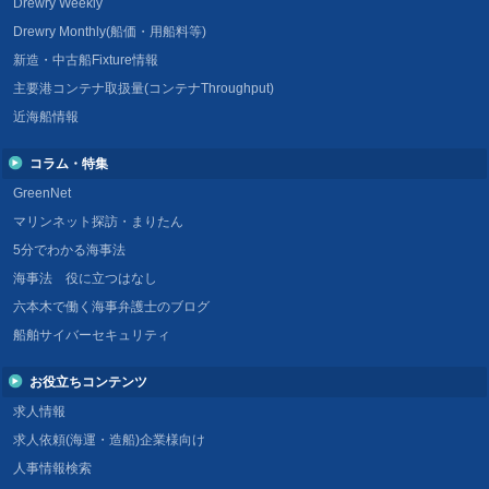
Drewry Weekly
Drewry Monthly(船価・用船料等)
新造・中古船Fixture情報
主要港コンテナ取扱量(コンテナThroughput)
近海船情報
コラム・特集
GreenNet
マリンネット探訪・まりたん
5分でわかる海事法
海事法 役に立つはなし
六本木で働く海事弁護士のブログ
船舶サイバーセキュリティ
お役立ちコンテンツ
求人情報
求人依頼(海運・造船)企業様向け
人事情報検索